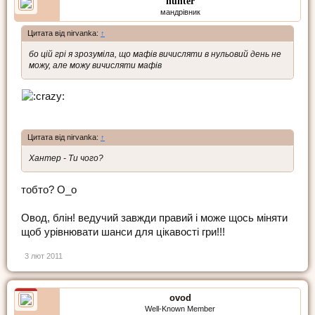
hunter
мандрівник
Цитата від nirvanka:
↑
бо цій грі я зрозуміла, що мафів вичисляти в нульовий день не
можу, але можу вичисляти мафів
Цитата від nirvanka:
↑
Хантер - Ти чого?
тобто? О_о
Овод, блін! ведучий завжди правий і може щось міняти
щоб урівнювати шанси для цікавості гри!!!
3 лют 2011
ovod
Well-Known Member