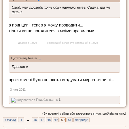
Овод, так проведи хоть одну партию, ёмаё. Сашка, та же
фигня
в принципі, тепер я можу проводити...
тільки ви не погодитеся з моїми правилами...
---------- Додано в 15:26 ---------- Попередній допис був написаний в 15:25 ----------
Цитата від Twister:
↑
Просто я
просто мені було не охота вгадувати мирна ти чи ні...
3 лют 2011
Подобається x
1
(Ви повинні увійти або зареєструватися, щоб відповісти.)
< Назад
1
←
46
47
48
49
50
51
Вперед >