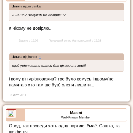
Цитата від nirvanka:
↑
А нашо? Ведучим не довіряєш?
я нікому не довіряю..
---------- Додано в 15:09 ---------- Попередній допис був написаний в 15:02 ----------
Цитата від hunter:
↑
щоб урівнювати шанси для цікавості гри!!!
і кому він урівноважив? тре було комусь іншому(не
памятаю хто там ше був) оленя лишити...
3 лют 2011
Masini
Well-Known Member
Овод, так проведи хоть одну партию, ёмаё. Сашка, та
же фигня