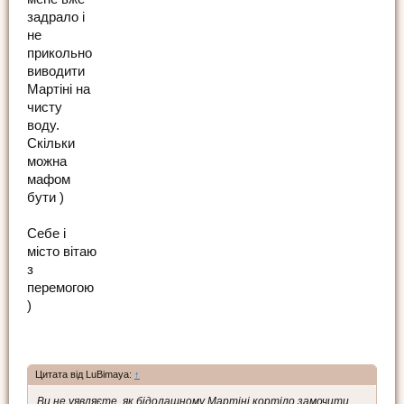
задрало і
не
прикольно
виводити
Мартіні на
чисту
воду.
Скільки
можна
мафом
бути )
Себе і
місто вітаю
з
перемогою
)
Цитата від LuBimaya:
↑
Ви не уявляєте, як бідолашному Мартіні кортіло замочити