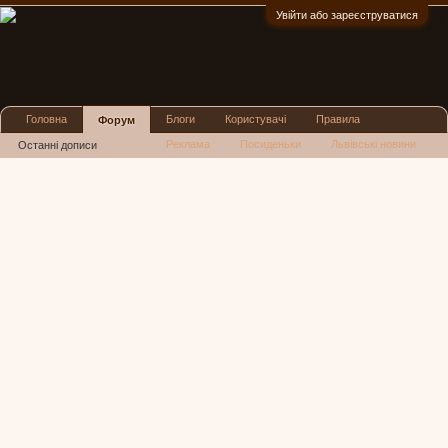
Увійти або зареєструватися
:)
Головна
Блоги
Користувачі
Правила
Форум
Реклама
Посиденьки
Львівські новини
Останні дописи