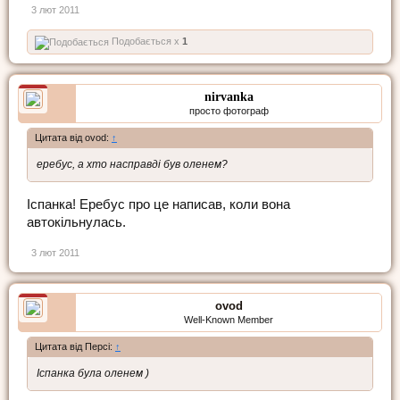
3 лют 2011
Подобається x
1
nirvanka
просто фотограф
Цитата від ovod:
↑
еребус, а хто насправді був оленем?
Іспанка! Еребус про це написав, коли вона
автокільнулась.
3 лют 2011
ovod
Well-Known Member
Цитата від Персі:
↑
Іспанка була оленем )