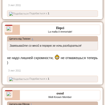
3 лют 2011
Подобається x
1
Персі
La mafia è immortale!
Цитата від Twister:
↑
Завязывайте со мной в первую эе ночь разбираться!
не надо лишней скромности,
не отмажешься теперь
)
3 лют 2011
Подобається x
1
ovod
Well-Known Member
Цитата від Riksia:
↑