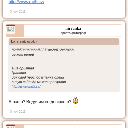
http://www.md5.cz/
3 лют 2011
nirvanka
просто фотограф
Цитата від ovod:
↑
82d853e969a6cf52211ae2e012c6846b
це хеш ролей
а це оригінал
Цитата:
док овод персі бд іспанка олень
а тут сайт де можна провірити
http://www.md5.cz/
А нашо? Ведучим не довіряєш?
3 лют 2011