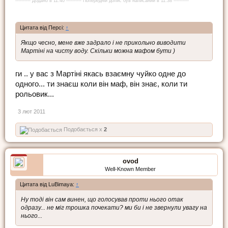
---------- Додано в 11:40 ---------- Попередній допис був написаний в 11:38 ----------
Цитата від Персі:
↑
Якщо чесно, мене вже задрало і не прикольно виводити
Мартіні на чисту воду. Скільки можна мафом бути )
ги .. у вас з Мартіні якась взаємну чуйко одне до
одного... ти знаєш коли він маф, він знає, коли ти
рольовик...
3 лют 2011
Подобається x
2
ovod
Well-Known Member
Цитата від LuBimaya:
↑
Ну тоді він сам винен, що голосував проти нього отак
одразу... не міг трошка почекати? ми би і не звернули увагу на
нього...