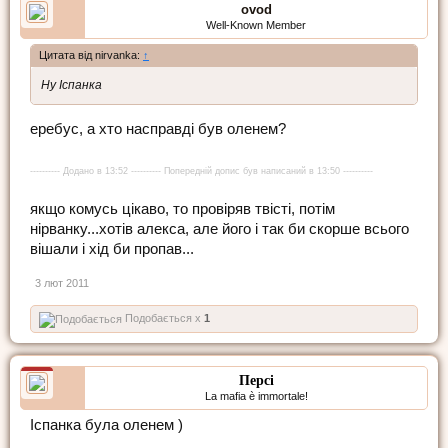
ovod
Well-Known Member
Цитата від nirvanka:
↑
Ну Іспанка
еребус, а хто насправді був оленем?
---------- Додано в 13:52 ---------- Попередній допис був написаний в 13:50 ----------
якщо комусь цікаво, то провіряв твісті, потім
нірванку...хотів алекса, але його і так би скорше всього
вішали і хід би пропав...
3 лют 2011
Подобається x
1
Персі
La mafia è immortale!
Іспанка була оленем )