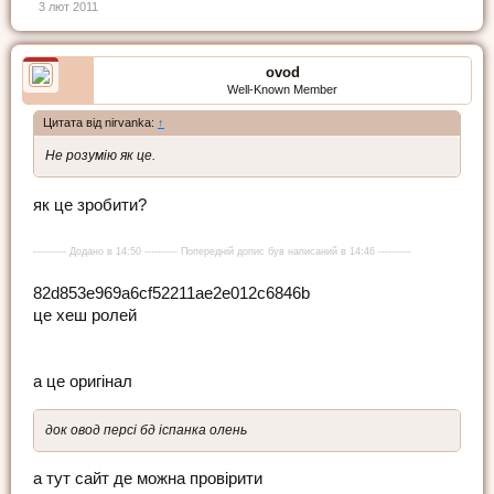
3 лют 2011
ovod
Well-Known Member
Цитата від nirvanka:
↑
Не розумію як це.
як це зробити?
---------- Додано в 14:50 ---------- Попередній допис був написаний в 14:46 ----------
82d853e969a6cf52211ae2e012c6846b
це хеш ролей
а це оригінал
док овод персі бд іспанка олень
а тут сайт де можна провірити