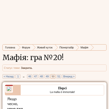
Головна
Форум
Живий куток
Піонертабір
Мафія
Архів ігор
Мафія: гра №20!
Статус теми:
Закрита.
< Назад
1
←
46
47
48
49
50
51
Вперед >
Персі
La mafia è immortale!
Якщо
чесно,
мене вже