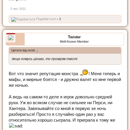
3 лют 2011
Подобається x
2
Twister
Well-Known Member
Цитата від ovod:
↑
якщо комусь цікаво, то провіряв твісті
Вот что значит репутация монстра
! Меня теперь и
мафы, и мирные боятся - и дружно валят ко мне первой
же ночью.
А ведь на самом-то деле я игрок довольно средней
руки. Уж во всяком случае не сильнее ни Перси, ни
Хантера. Завязывайте со мной в первую эе ночь
разбираться! Просто я случайно один раз у вас
относительно хорошо сыграла. И приграла к тому же