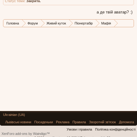
Статус теми:
Закрита.
а де твій аватар? :)
Головна
Форум
Живий куток
Піонертабір
Мафія
Архів ігор
Ukrainian (UA)
Львівські новини
Посиденьки
Реклама
Правила
Зворотній зв'язок
Допомога
Умови і правила
Політика конфіденційності
XenForo add-ons by Waindigo™