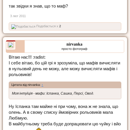
так звідки я знав, що то маф?
3 лют 2011
Подобається x
2
nirvanka
просто фотограф
Вітаю нас!!! :radist:
І себе вітаю, бо цій грі я зрозуміла, що мафів вичисляти
в нульовий день не можу, але можу вичисляти мафів і
рольовиків!
Цитата від nirvanka:
↑
Моя інтуїція - мафи: Іспанка, Сашка, Персі, Овод.
Ну Іспанка там майже ні при чому, вона ж не знала, що
олень. А в свому списку ймовірних рольовиків мала
Любімую.
В майбутньому треба буде допрацювати цю чуйку і вйо