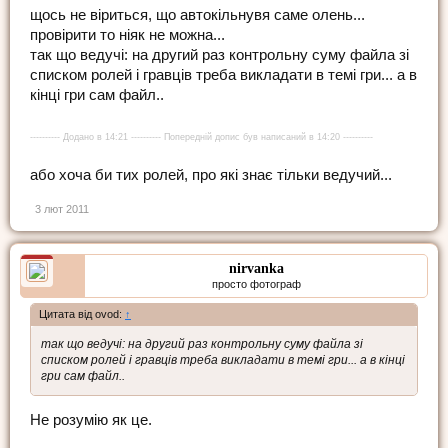
щось не віриться, що автокільнувя саме олень...
провірити то ніяк не можна...
так що ведучі: на другий раз контрольну суму файла зі
списком ролей і гравців треба викладати в темі гри... а в
кінці гри сам файл..
---------- Додано в 14:21 ---------- Попередній допис був написаний в 14:20 ----------
або хоча би тих ролей, про які знає тільки ведучий...
3 лют 2011
nirvanka
просто фотограф
Цитата від ovod:
↑
так що ведучі: на другий раз контрольну суму файла зі
списком ролей і гравців треба викладати в темі гри... а в кінці
гри сам файл..
Не розумію як це.