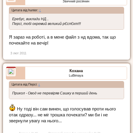
Звичний росіянин
Цитата від hunter:
↑
Еребус, виклади НД...
Персі, тобі окремий великий рЄспЄкт!!!
Я зараз на роботі, а в мене файл з нд вдома, так що
почекайте на вечір!
3 лют 2011
Кохана
LuBimaya
Цитата від Персі:
↑
Прикол - Овод не перевіряв Сашку в перший день
Ну тоді він сам винен, що голосував проти нього
отак одразу... не міг трошка почекати? ми би і не
звернули увагу на нього...