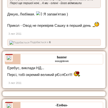
Персі ще першої ночі... А ми - олені - його відмовили
Дякую, Любімая.
Я запам'ятаю )
Прикол - Овод не перевіряв Сашку в перший день
3 лют 2011
Подобається x
6
hunter
мандрівник
Еребус, виклади НД...
Персі, тобі окремий великий рЄспЄкт!!!
3 лют 2011
-Erebus-