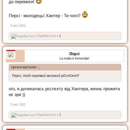
до перемоги!
Персі - молодець! Хантер - Ти чого?
3 лют 2011
Подобається x
1
Персі
La mafia è immortale!
Цитата від hunter:
↑
Персі, тобі окремий великий рЄспЄкт!!!
ого, я дочекалась рєспєкту від Хантера, жизнь прожита
нє зря ))
3 лют 2011
Подобається x
1