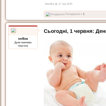
Veselka alj
,
17 тра 2015
Погоджуюся x
1
Сьогодні, 1 червня: Ден
terRen
Дуже важлива
персона