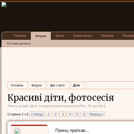
Головна
Блоги
Користувачі
Правила
Реклам
Форум
Останні дописи
Головна
Форум
Дім і сім'я
Діти
Красиві діти, фотосесія
Тема у розділі '
Діти
', створена користувачем
terRen
,
25 тра 2014
.
Сторінка 3 з 6
< Назад
1
2
3
4
5
6
Вперед >
Принц приїхав...