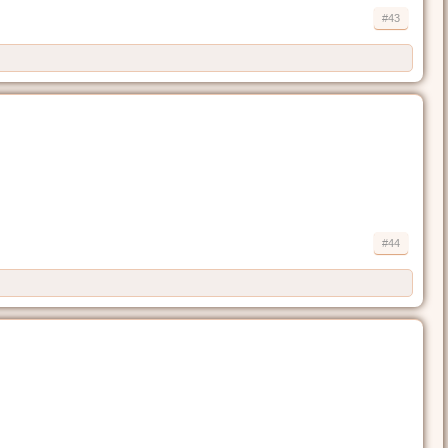
#43
#44