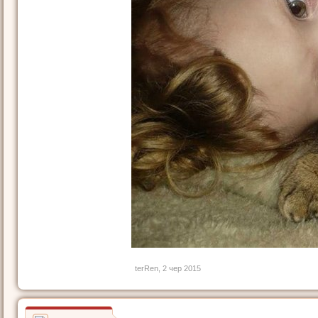
terRen
,
2 чер 2015