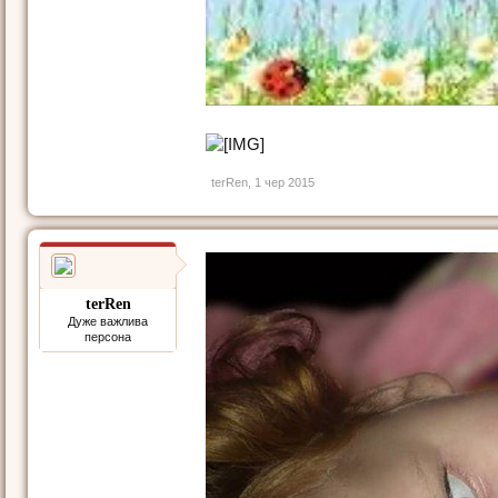
terRen
,
1 чер 2015
terRen
Дуже важлива
персона