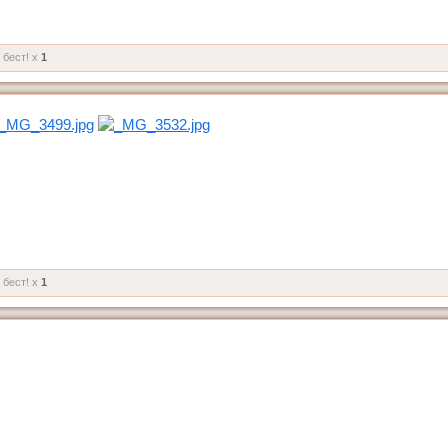
 бест! x
1
 бест! x
1