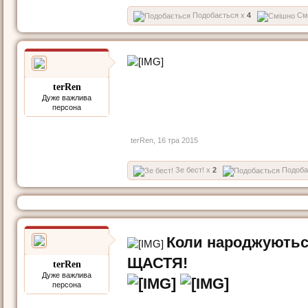
Подобається x
4
См
terRen
Дуже важлива
персона
terRen
,
16 тра 2015
Зе бест! x
2
Подоба
Коли народжуються 
ЩАСТЯ!
terRen
Дуже важлива
персона