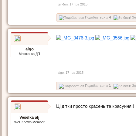
terRen
,
17 тра 2015
Подобається x
4
Зе
algo
Мешканка ДП
algo
,
17 тра 2015
Подобається x
1
Зе
Ці дітки просто красень та красуння!!
Veselka alj
Well-Known Member