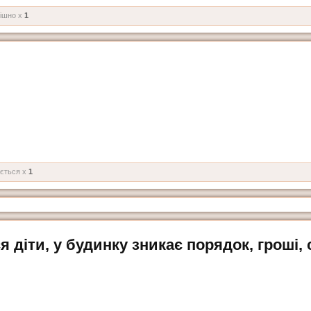
ішно x
1
ється x
1
діти, у будинку зникає порядок, гроші, 