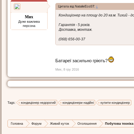
Цитата від NatalieEcoST:
↑
Кондиціонер на площу до 20 кв.м. Тихий - д
Мих
Дуже важлива
Гарантія - 5 років.
персона
Доставка, монтаж.
(068) 656-00-37
Батареї засильно гріють?
Мих
,
8 гру 2016
Tags:
кондиціонер недорогий
кондиціонери надійні
купити кондиціонер
Головна
Форум
Живий куток
Оголошення
Побутова техніка