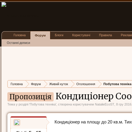
Головна
Блоги
Користувачі
Правила
Реклам
Форум
Останні дописи
Головна
Форум
Живий куток
Оголошення
Побутова техніка
Кондиціонер Coo
Пропозиція
Тема у розділі '
Побутова техніка
', створена користувачем
NatalieEcoST
,
8 гру 2016
Кондиціонер на площу до 20 кв.м. Тих