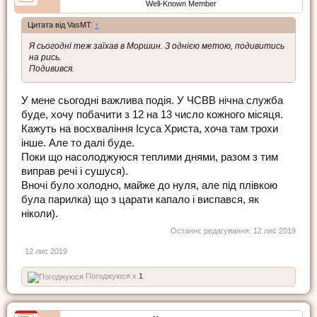
Well-Known Member
Цитата від VasMT:
↑
Я сьогодні теж заїхав в Моршин. З однією метою, подивитись
на рись.
Подивився.
У мене сьогодні важлива подія. У ЧСВВ нічна служба
буде, хочу побачити з 12 на 13 число кожного місяця.
Кажуть на восхваління Ісуса Христа, хоча там трохи
інше. Але то далі буде.
Поки що насолоджуюся теплими днями, разом з тим
виправ речі і сушуся).
Вночі було холодно, майже до нуля, але під плівкою
була парилка) що з царати капало і виспався, як
ніколи).
Останнє редагування:
12 лис 2019
12 лис 2019
Погоджуюся x
1