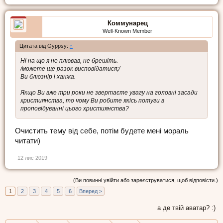
Коммунарец
Well-Known Member
Цитата від Gyppsy:
↑
Ні на що я не плював, не брешіть.
/можете ще разок висповідатися;/
Ви блюзнір і ханжа.
Якщо Ви вже три роки не звертаєте увагу на головні засади
християнства, то чому Ви робите якісь потуги в
проповідуванні цього християнства?
Очистить тему від себе, потім будете мені мораль
читати)
12 лис 2019
(Ви повинні увійти або зареєструватися, щоб відповісти.)
1
2
3
4
5
6
Вперед >
а де твій аватар? :)