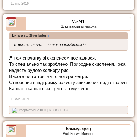
11 лис 2019
VasMT
Дуже важлива персона
Цитата від Silver bullet:
↑
Ця іржава штука - то такий пам'ятник?)
Я теж спочатку зі скепсисом поставився.
То спеціально так зроблено. Природне окислення, іржа,
надасть рудого кольору рисі.
Висота чи то три, чи то чотири метри.
Створений в підтримку захисту зникаючих видів тварин
Карпат, і карпатської рисі в тому числі.
11 лис 2019
Інформативно x
1
Коммунарец
Well-Known Member