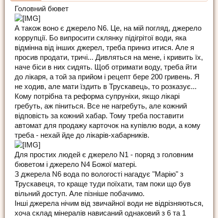
Головний бювет
А також воно є джерело N6. Це, на мій погляд, джерело
коррупції. Бо випросити склянку підігрітої води, яка
відмінна від інших джерел, треба приниз итися. Але я
просив продати, тричі... Дивляться на мене, і кривить їх,
наче біси в них сидять. Щоб отримати воду, треба йти
до лікаря, а той за прийом і рецепт бере 200 гривень. Я
не ходив, але мати їздить в Трускавець, то розказує...
Кому потрібна та реформа супруніхи, якщо лікарі
гребуть, аж піниться. Все не нагребуть, але кожний
відповість за кожний хабар. Тому треба поставити
автомат для продажу карточок на купівлю води, а кому
треба - нехай йде до лікарів-хабарників.
Для простих людей є джерело N1 - поряд з головним
бюветом і джерело N4 Божої матері.
З джерела N6 вода по вологості нагадує "Марію" з
Трускавеця, то краще туди поїхати, там поки що був
вільний доступ. Але пізніше побачимо.
Інші джерела нічим від звичайної води не відрізняються,
хоча склад мінералів нависаний однаковий з 6 та 1