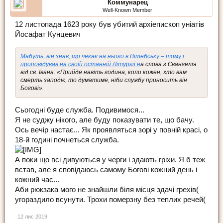
Коммунарец
Well-Known Member
12 листопада 1623 року був убитий архіепископ уніатів
Йосафат Кунцевич
Мабуть, він знав, що чекає на нього в Вітебську – тому і
проповідував на своїй останній Літургії н
а слова з Євангелія
від св. Івана: «Прийде навіть година, коли кожен, хто вам
смерть заподіє, то думатиме, ніби службу приносить він
Богові».
Сьогодні буде служба. Подивимося...
Я не суджу нікого, але буду показувати те, що бачу.
Ось вечір настає... Як проявляться зорі у повній красі, о
18-й годині почнеться служба.
А поки що всі дивуються у черги і здають гріхи. Я б теж
встав, але я сповідаюсь самому Богові кожний день і
кожний час...
Аби рюкзака мого не знайшли біля місця здачі грехів(
угораздило всунути. Трохи померзну без теплих речей(
12 лис 2019