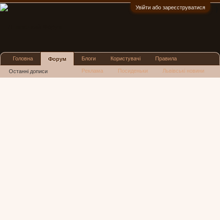
Увійти або зареєструватися
:)
Головна
Блоги
Користувачі
Правила
Форум
Реклама
Посиденьки
Львівські новини
Останні дописи