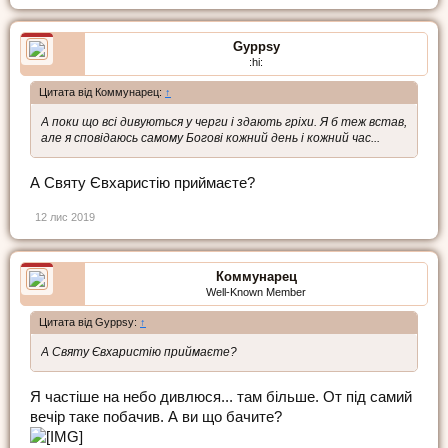
Gyppsy
:hi:
Цитата від Коммунарец:
↑
А поки що всі дивуються у черги і здають гріхи. Я б теж встав,
але я сповідаюсь самому Богові кожний день і кожний час...
А Святу Євхаристію приймаєте?
12 лис 2019
Коммунарец
Well-Known Member
Цитата від Gyppsy:
↑
А Святу Євхаристію приймаєте?
Я частіше на небо дивлюся... там більше. От під самий
вечір таке побачив. А ви що бачите?