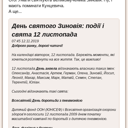
Ого! Уніати святкують великомученика Зиновія. Ну, і
мають поминати Кунцевича.
А ще...
День святого Зиновія: події і
свята 12 листопада
07:45 12.11.2019
Доброго ранку, дорогі читачі!
На календарі вівторок, 12 листопада. Бережіть моменти, які
хочеться розтягнути на все життя. Так, це важливо!
12 листопада
День ангела
відзначають власники таких імен:
Олександр, Анастасія, Артем, Герман, Олена, Зиновій, Йосип,
Леонід, Макар, Максим, Марк, Матвій, Семен, Степан,
Терентій, Юліан.
Сьогодні відзначають такі свята:
Всесвітній День боротьби з пневмонією
Дитячий фонд ООН (ЮНІСЕФ) і Всесвітня організація охорони
здоров’я оголосили 12 листопада 2009 днем початку
масштабної кампанії по боротьбі з дитячою пневмонією.
День фахівця з безпеки