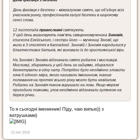
День фахівця з безпеки – міжгалузеве свято, що об’єднує всіх
учасників ринку, професіоналів галузі безпеки в широкому
сенсі слова.
12 листопада
православні
святкують:
У цей день вшановують пам’ять священномученика
Зиновія
,
єпископа Егейського, і сестри його — мучениці Зіновії, що
жили в 3 столітті в Каппадокії. Зиновій і Зиновія народилися у
благочестивих батьків, які виховали їх до християнської віри.
На Зиновія і Зіновію відзначали свято рибалок і мисливців.
Мисливці, збираючись у цей день за зайцями, збиралися
бенкетувати в одну хату. Потрібно було неодмінно зловити
хоча б одного звіра, якого називали іменинним, інакше
полювання на протязі всього року могло бути невдалим.
Рибалки на Зиновія також вирушали на лови. Якщо мережі
приходили повними, улов неодмінно відзначали гулянкою на
березі річки.
То я сьогодні іменинник! Піду, чаю випью)) з
ватрушками)
12 лис 2019