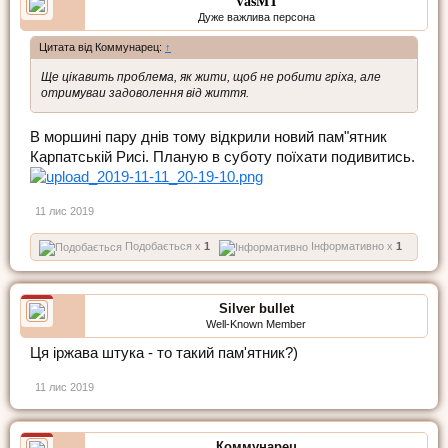
VasMT
Дуже важлива персона
Цитата від Коммунарец:
↑
Ще цікавить проблема, як жити, щоб не робити гріха, але
отримуваи задоволення від життя.
В моршині пару днів тому відкрили новий пам"ятник
Карпатській Рисі. Планую в суботу поїхати подивитись.
11 лис 2019
Подобається x
1
Інформативно x
1
Silver bullet
Well-Known Member
Ця іржава штука - то такий пам'ятник?)
11 лис 2019
Коммунарец