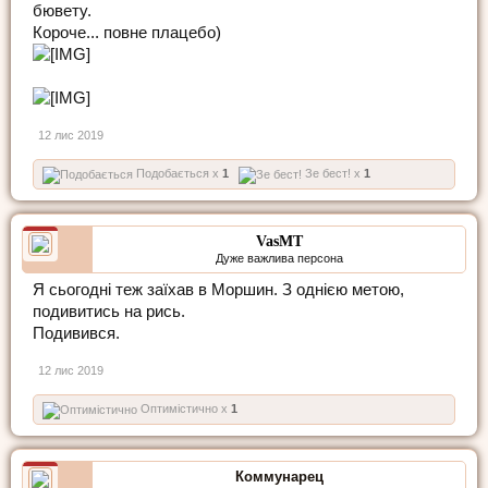
бювету.
Короче... повне плацебо)
12 лис 2019
Подобається x
1
Зе бест! x
1
VasMT
Дуже важлива персона
Я сьогодні теж заїхав в Моршин. З однією метою,
подивитись на рись.
Подивився.
12 лис 2019
Оптимістично x
1
Коммунарец