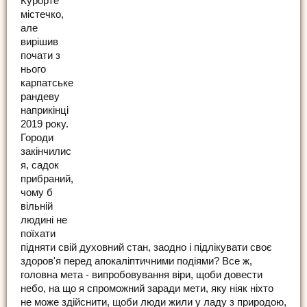
Курорте
містечко,
але
вирішив
почати з
нього
карпатське
рандеву
наприкінці
2019 року.
Городи
закінчилис
я, садок
прибраний,
чому б
вільній
людині не
поїхати
підняти свій духовний стан, заодно і підлікувати своє
здоров'я перед апокаліптичними подіями? Все ж,
головна мета - випробовування віри, щоби довести
небо, на що я спроможний заради мети, яку ніяк ніхто
не може здійснити, щоби люди жили у ладу з природою,