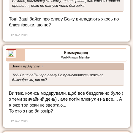
Бачите, пам'ятаю) Не скажу, що не грішив, але каявся і просив
прощення, поки не навчуся жити без гріха.
Тоді Ваші байки про славу Божу виглядають якось по
блюзнірськи, шо нє?
12 лис 2019
Коммунарец
Well-Known Member
Цитата від Gyppsy:
↑
Тоді Ваші байки про славу Божу виглядають якось по
блюзнірськи, шо нє?
Ви теж, колись модерували, щоб все бездоганно було (
з теми звичайний день) , але потім плюнули на все.... А
я вже три роки не звертаю...
То хто з нас блюзнір?
12 лис 2019