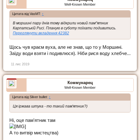
Well-Known Member
Цитата від VasMT:
↑
В моршині пару днів тому відкрили новий пам"ятник
Карпатській Рисі. Планую в суботу поїхати подивитись.
Переглянути вкладення 42382
Щось чув краєм вуха, але не знав, що то у Моршині.
Заїду води взяти і подивлюся). Ніби рися воду хлебче...
11 лис 2019
Коммунарец
Well-Known Member
Цитата від Silver bullet:
↑
Ця іржава штука - то такий пам'ятник?)
Ні, оце пам'ятник там
А то витвір мистецтва)