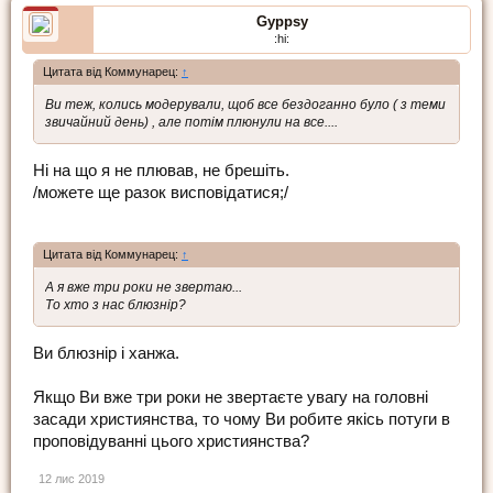
Gyppsy
:hi:
Цитата від Коммунарец:
↑
Ви теж, колись модерували, щоб все бездоганно було ( з теми
звичайний день) , але потім плюнули на все....
Ні на що я не плював, не брешіть.
/можете ще разок висповідатися;/
Цитата від Коммунарец:
↑
А я вже три роки не звертаю...
То хто з нас блюзнір?
Ви блюзнір і ханжа.
Якщо Ви вже три роки не звертаєте увагу на головні
засади християнства, то чому Ви робите якісь потуги в
проповідуванні цього християнства?
12 лис 2019