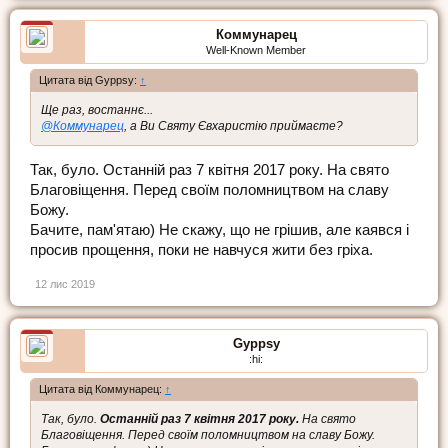
Коммунарец
Well-Known Member
Цитата від Gyppsy:
↑
Ще раз, востаннє...
@Коммунарец
, а Ви Святу Євхаристію приймаєте?
Так, було. Останній раз 7 квітня 2017 року. На свято
Благовіщення. Перед своїм поломництвом на славу
Божу.
Бачите, пам'ятаю) Не скажу, що не грішив, але каявся і
просив прощення, поки не навчуся жити без гріха.
12 лис 2019
Gyppsy
:hi:
Цитата від Коммунарец:
↑
Так, було.
Останній раз 7 квітня 2017 року.
На свято
Благовіщення. Перед своїм поломництвом на славу Божу.