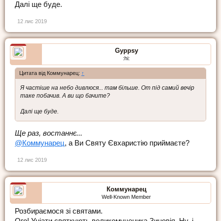
Далі ще буде.
12 лис 2019
Gyppsy
:hi:
Цитата від Коммунарец:
↑
Я частіше на небо дивлюся... там більше. От під самий вечір
таке побачив. А ви що бачите?
Далі ще буде.
Ще раз, востаннє...
@Коммунарец
, а Ви Святу Євхаристію приймаєте?
12 лис 2019
Коммунарец
Well-Known Member
Розбираємося зі святами.