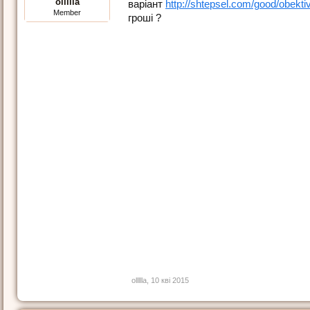
ollllla
варіант
http://shtepsel.com/good/obektiv
Member
гроші ?
ollllla
,
10 кві 2015