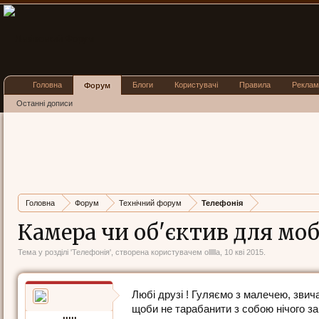
Головна
Блоги
Користувачі
Правила
Реклам
Форум
Останні дописи
Головна
Форум
Технічний форум
Телефонія
Камера чи об'єктив для моб
Тема у розділі '
Телефонія
', створена користувачем
ollllla
,
10 кві 2015
.
Любі друзі ! Гуляємо з малечею, зви
щоби не тарабанити з собою нічого з