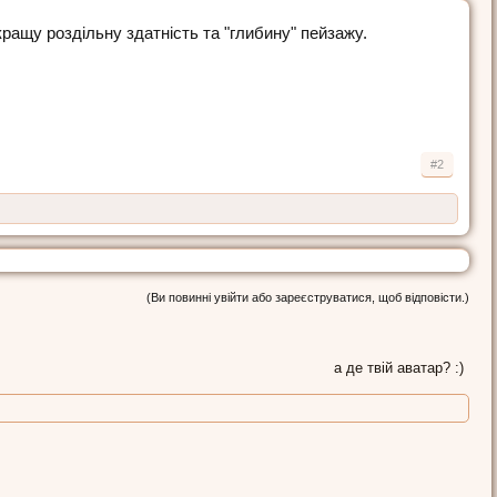
ращу роздільну здатність та "глибину" пейзажу.
#2
(Ви повинні увійти або зареєструватися, щоб відповісти.)
а де твій аватар? :)