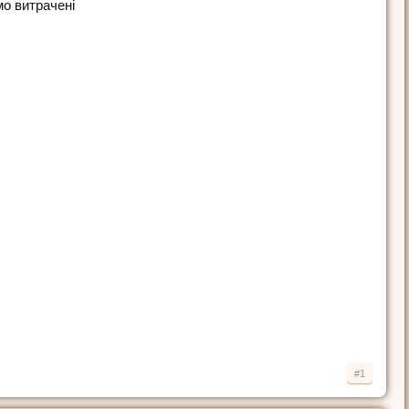
о витрачені
#1