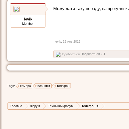
Можу дати таку пораду, на прогулянки
levik
Member
levik
,
13 жов 2015
Подобається x
1
Tags:
камера
планшет
телефон
Головна
Форум
Технічний форум
Телефонія