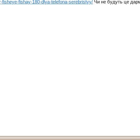
-fisheye-fishay-180-dlya-telefona-serebristyy/
Чи не будуть це дарм