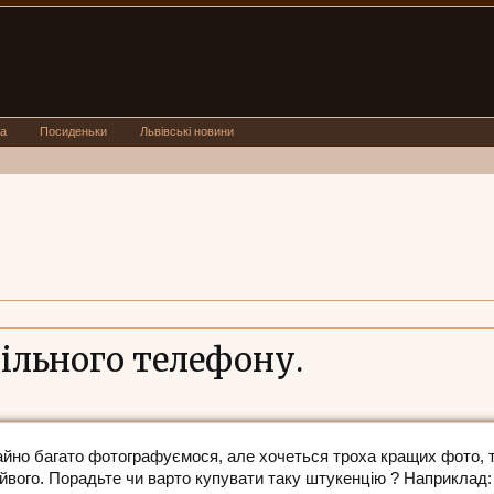
а
Посиденьки
Львівські новини
ільного телефону.
чайно багато фотографуємося, але хочеться троха кращих фото, 
айвого. Порадьте чи варто купувати таку штукенцію ? Наприкла