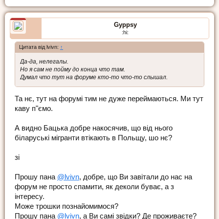
Gyppsy
:hi:
Цитата від lvivn:
↑
Да-да, нелегалы.
Но я сам не пойму до конца что там.
Думал что тут на форуме кто-то что-то слышал.
Та нє, тут на форумі тим не дуже переймаються. Ми тут
каву п"ємо.
А видно Бацька добре накосячив, що від нього
біларуські мігранти втікають в Польщу, шо нє?
зі
Прошу пана
@lvivn
, добре, що Ви завітали до нас на
форум не просто спамити, як деколи буває, а з
інтересу.
Може трошки познайомимося?
Прошу пана
@lvivn
, а Ви самі звідки? Де проживаєте?