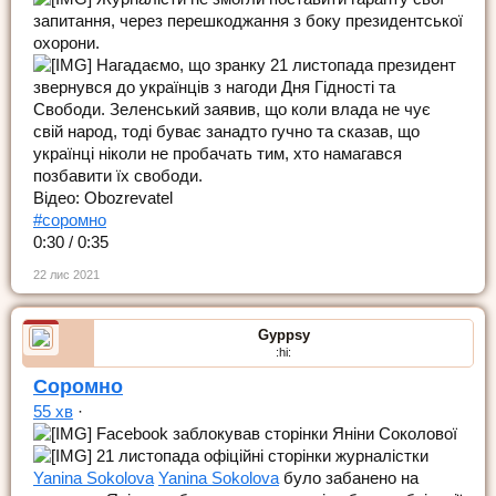
запитання, через перешкоджання з боку президентської
охорони.
Нагадаємо, що зранку 21 листопада президент
звернувся до українців з нагоди Дня Гідності та
Свободи. Зеленський заявив, що коли влада не чує
свій народ, тоді буває занадто гучно та сказав, що
українці ніколи не пробачать тим, хто намагався
позбавити їх свободи.
Відео: Obozrevatel
#соромно
0:30 / 0:35
22 лис 2021
Gyppsy
:hi:
Соромно
55 хв
·
Facebook заблокував сторінки Яніни Соколової
21 листопада офіційні сторінки журналістки
Yanina Sokolova
Yanina Sokolova
було забанено на