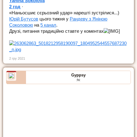
Yanina Sokolova
2 год
·
«Наньосшиє сєрьозний удар» нарешті зустрілися...)
Юрій Бутусов
цього тижня у
Рандеву з Яніною
Соколовою
на
5 канал
.
Друзі, питання традиційно ставте у коментах
2 гру 2021
Gyppsy
:hi: