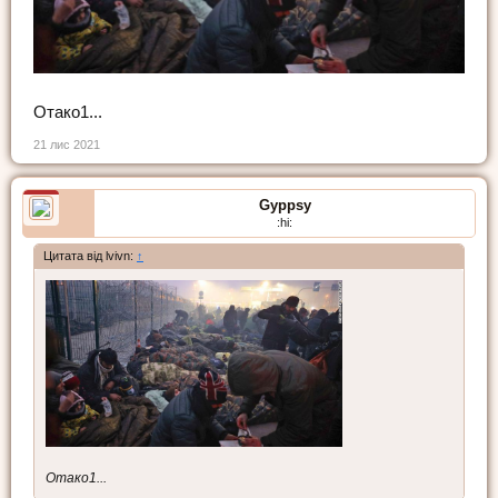
Отако1...
21 лис 2021
Gyppsy
:hi:
Цитата від lvivn:
↑
Отако1...