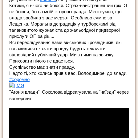
Котики, я нічого не боюся. Страх-найстрашніший гріх. Я
не боюся, бо на моїй стороні правда. Мені сумно, що
влада зробила з вас мерзот. Особливо сумно за
Лещенка. Моральна деградація у турборежимі від
талановитого журналіста до жальогідної придворної
прислуги ОП за рік....
Всі переслідування вами військових і розвідників, які
наважилися сказати правду будуть теж мати
відповідний публічний удар. Ми з ними на зв‘язку.
Приховати нічого не вдасться.
Суспільство має знати правду.
Надто ті, хто колись привів вас, Володимире, до влади.
#соромно
"Агонія влади": Соколова відреагувала на "наїзди" через
вагнергейт