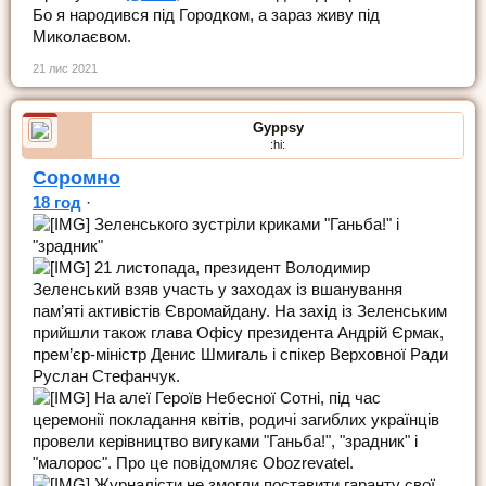
Бо я народився під Городком, а зараз живу під
Миколаєвом.
21 лис 2021
Gyppsy
:hi:
Соромно
18 год
·
Зеленського зустріли криками "Ганьба!" і
"зрадник"
21 листопада, президент Володимир
Зеленський взяв участь у заходах із вшанування
пам’яті активістів Євромайдану. На захід із Зеленським
прийшли також глава Офісу президента Андрій Єрмак,
прем’єр-міністр Денис Шмигаль і спікер Верховної Ради
Руслан Стефанчук.
На алеї Героїв Небесної Сотні, під час
церемонії покладання квітів, родичі загиблих українців
провели керівництво вигуками "Ганьба!", "зрадник" і
"малорос". Про це повідомляє Obozrevatel.
Журналісти не змогли поставити гаранту свої