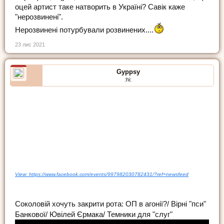
оцей артист таке натворить в Україні? Савік каже
"нерозвинені".
Нерозвинені потурбували розвинених....
23 лис 2021
Gyppsy
:hi:
View: https://www.facebook.com/events/997982030782431/?ref=newsfeed
Соколовій хочуть закрити рота: ОП в агонії?/ Вірні "пси"
Банкової/ Ювілей Єрмака/ Темники для "слуг"