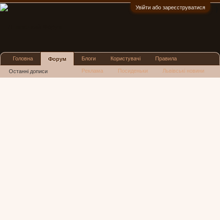
Увійти або зареєструватися
:)
Головна
Блоги
Користувачі
Правила
Форум
Реклама
Посиденьки
Львівські новини
Останні дописи