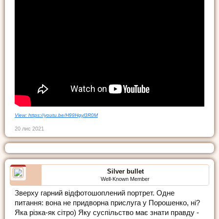
View: https://youtu.be/H99Hgyl3R0M
20 лис 2021
Silver bullet
Well-Known Member
Зверху гарний відфотошоплений портрет. Одне
питання: вона не придворна прислуга у Порошенко, ні?
Яка різка-як сітро) Яку суспільство має знати правду -