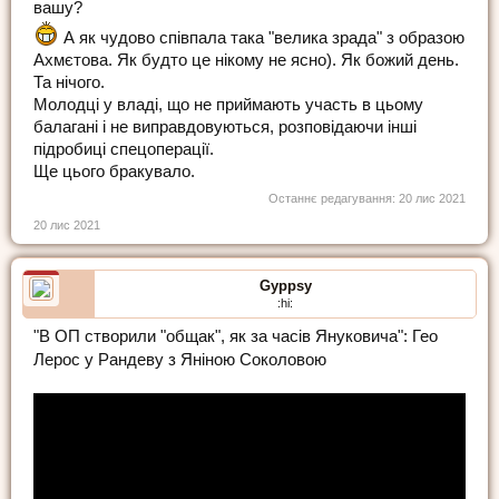
вашу?
А як чудово співпала така "велика зрада" з образою
Ахмєтова. Як будто це нікому не ясно). Як божий день.
Та нічого.
Молодці у владі, що не приймають участь в цьому
балагані і не виправдовуються, розповідаючи інші
підробиці спецоперації.
Ще цього бракувало.
Останнє редагування:
20 лис 2021
20 лис 2021
Gyppsy
:hi:
"В ОП створили "общак", як за часів Януковича": Гео
Лерос у Рандеву з Яніною Соколовою