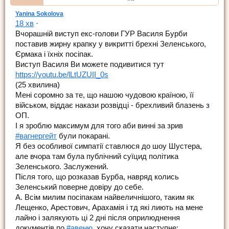
Yanina Sokolova
18 хв
·
Вчорашній виступ екс-голови ГУР Василя Бурби
поставив жирну крапку у викритті брехні Зеленського,
Єрмака і їхніх посіпак.
Виступ Василя Ви можете подивитися тут
https://youtu.be/lLtUZUII_0s
(25 хвилина)
Мені соромно за те, що нашою чудовою країною, її
військом, віддає накази розвідці - брехливий блазень з
ОП.
І я зроблю максимум для того аби винні за зрив
#вагнергейт
були покарані.
Я без особливої симпатії ставлюся до шоу Шустера,
але вчора там була публічний суїцид політика
Зеленського. Заслужений.
Після того, що розказав Бурба, навряд колись
Зеленський поверне довіру до себе.
А. Всім милим посіпакам найвеличнішого, таким як
Лещенко, Арестович, Арахамія і тд які лиють на мене
лайно і залякують ці 2 дні після оприлюднення
документів по
#авеню
, хочу сказати наступне: