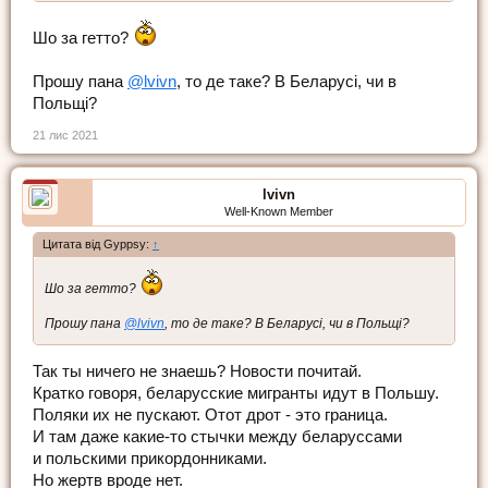
Шо за гетто?
Прошу пана
@lvivn
, то де таке? В Беларусі, чи в
Польщі?
21 лис 2021
lvivn
Well-Known Member
Цитата від Gyppsy:
↑
Шо за гетто?
Прошу пана
@lvivn
, то де таке? В Беларусі, чи в Польщі?
Так ты ничего не знаешь? Новости почитай.
Кратко говоря, беларусские мигранты идут в Польшу.
Поляки их не пускают. Отот дрот - это граница.
И там даже какие-то стычки между беларуссами
и польскими прикордонниками.
Но жертв вроде нет.