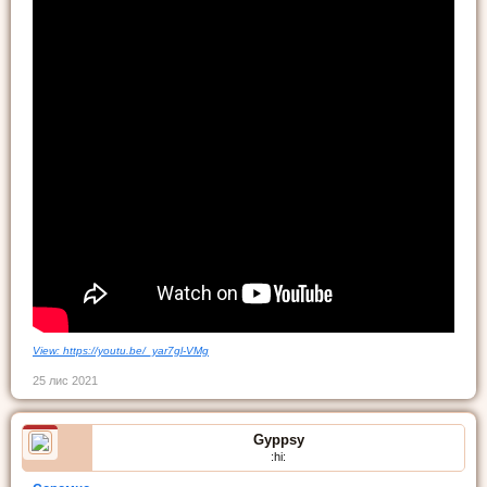
View: https://youtu.be/_yar7gl-VMg
25 лис 2021
Gyppsy
:hi: