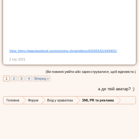
View: https://www.facebook.com/soromno.show/videos/433453321649401/
2 гру 2021
(Ви повинні увійти або зареєструватися, щоб відповісти.)
1
2
3
4
Вперед >
а де твій аватар? :)
Головна
Форум
Вхід у краватках
ЗМІ, PR та реклама