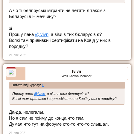
А чо ті бєлпруські мігранти не летять літаком з
Бєларусі в Німеччину?
зі
Прошу пана
@lvivn
, а візи в тих бєларусів є?
Всякі там прививки і сертифікати на Ковід у них в
порядку?
21 лис 2021
lvivn
Well-Known Member
Цитата від Gyppsy:
↑
Прошу пана
@lvivn
, а візи в тих бєларусів є?
Всякі там прививки і сертифікати на Ковід у них в порядку?
Да-да, нелегалы.
Но я сам не пойму до конца что там.
Думал что тут на форуме кто-то что-то слышал.
21 лис 2021