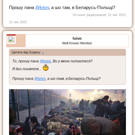
Прошу пана
@lvivn
, а шо там, в Беларусь-Польщі?
Останнє редагування:
21 лис 2021
21 лис 2021
lvivn
Well-Known Member
Цитата від Gyppsy:
↑
То, прошу пана
@lvivn
, Ви у мене питаєтеся?
Я без поняття...
Прошу пана
@lvivn
, а шо там, в Беларусь-Польщі?