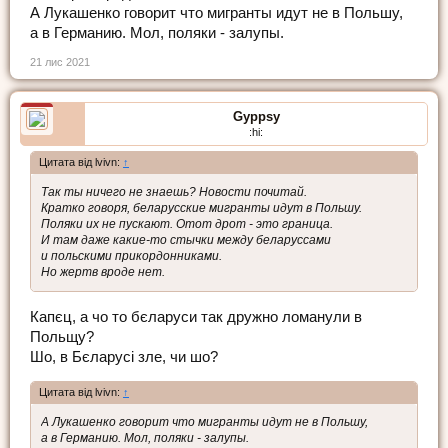
А Лукашенко говорит что мигранты идут не в Польшу,
а в Германию. Мол, поляки - залупы.
21 лис 2021
Gyppsy
:hi:
Цитата від lvivn:
↑
Так ты ничего не знаешь? Новости почитай.
Кратко говоря, беларусские мигранты идут в Польшу.
Поляки их не пускают. Отот дрот - это граница.
И там даже какие-то стычки между беларуссами
и польскими прикордонниками.
Но жертв вроде нет.
Капєц, а чо то бєларуси так дружно ломанули в
Польщу?
Шо, в Бєларусі зле, чи шо?
Цитата від lvivn:
↑
А Лукашенко говорит что мигранты идут не в Польшу,
а в Германию. Мол, поляки - залупы.