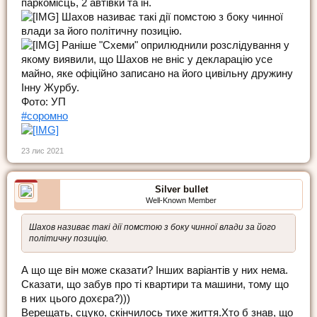
паркомісць, 2 автівки та ін.
Шахов називає такі дії помстою з боку чинної
влади за його політичну позицію.
Раніше "Схеми" оприлюднили розслідування у
якому виявили, що Шахов не вніс у декларацію усе
майно, яке офіційно записано на його цивільну дружину
Інну Журбу.
Фото: УП
#соромно
23 лис 2021
Silver bullet
Well-Known Member
Шахов називає такі дії помстою з боку чинної влади за його
політичну позицію.
А що ще він може сказати? Інших варіантів у них нема.
Сказати, що забув про ті квартири та машини, тому що
в них цього дохєра?)))
Верещать, сцуко, скінчилось тихе життя.Хто б знав, що