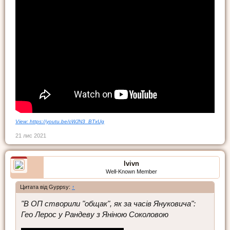
View: https://youtu.be/cWJN3_BTxUg
21 лис 2021
lvivn
Well-Known Member
Цитата від Gyppsy:
↑
"В ОП створили "общак", як за часів Януковича":
Гео Лерос у Рандеву з Яніною Соколовою