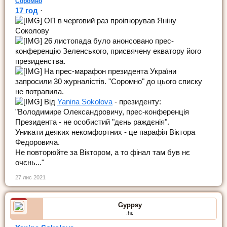
Соромно
17 год
·
ОП в черговий раз проігнорував Яніну
Соколову
26 листопада було анонсовано прес-
конференцію Зеленського, присвячену екватору його
президенства.
На прес-марафон президента України
запросили 30 журналістів. "Соромно" до цього списку
не потрапила.
Від
Yanina Sokolova
- президенту:
"Володимире Олександровичу, прес-конференція
Президента - не особистий "дєнь раждєнія".
Уникати деяких некомфортних - це парафія Віктора
Федоровича.
Не повторюйте за Віктором, а то фінал там був нє
очєнь..."
27 лис 2021
Gyppsy
:hi: