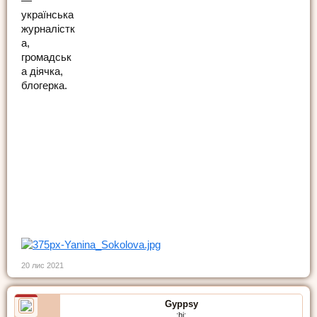
—
українська
журналістк
а,
громадськ
а діячка,
блогерка.
20 лис 2021
Gyppsy
:hi: