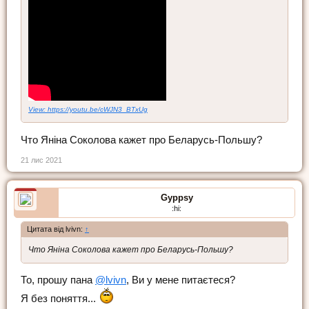
View: https://youtu.be/cWJN3_BTxUg
Что Яніна Соколова кажет про Беларусь-Польшу?
21 лис 2021
Gyppsy
:hi:
Цитата від lvivn:
↑
Что Яніна Соколова кажет про Беларусь-Польшу?
То, прошу пана
@lvivn
, Ви у мене питаєтеся?
Я без поняття...