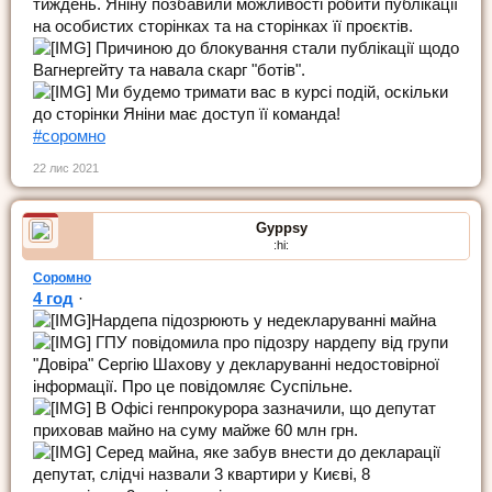
тиждень. Яніну позбавили можливості робити публікації
на особистих сторінках та на сторінках її проєктів.
Причиною до блокування стали публікації щодо
Вагнергейту та навала скарг "ботів".
Ми будемо тримати вас в курсі подій, оскільки
до сторінки Яніни має доступ її команда!
#соромно
22 лис 2021
Gyppsy
:hi:
Соромно
4 год
·
Нардепа підозрюють у недекларуванні майна
ГПУ повідомила про підозру нардепу від групи
"Довіра" Сергію Шахову у декларуванні недостовірної
інформації. Про це повідомляє Суспільне.
В Офісі генпрокурора зазначили, що депутат
приховав майно на суму майже 60 млн грн.
Серед майна, яке забув внести до декларації
депутат, слідчі назвали 3 квартири у Києві, 8