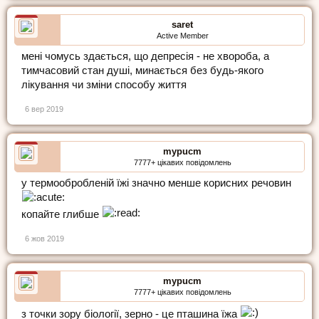
saret
Active Member
мені чомусь здається, що депресія - не хвороба, а
тимчасовий стан душі, минається без будь-якого
лікування чи зміни способу життя
6 вер 2019
mypucm
7777+ цікавих повідомлень
у термообробленій їжі значно менше корисних речовин
копайте глибше
6 жов 2019
mypucm
7777+ цікавих повідомлень
з точки зору біології, зерно - це пташина їжа