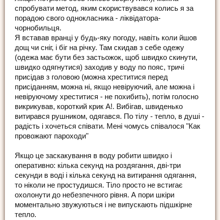
спробувати метод, яким скориствувався колись я за
порадою свого однокласника - ліквідатора-
чорнобильця.
Я вставав вранці у будь-яку погоду, навіть коли йшов
дощ чи сніг, і біг на річку. Там скидав з себе одежу
(одежа має бути без застьожок, щоб швидко скинути,
швидко одягнутися) заходив у воду по пояс, тричі
присідав з головою (можна хреститися перед
присіданням, можна ні, якщо невіруючий, але можна і
невіруючому хреститися - не похибить), потім голосно
викрикував, короткий крик А!. Вибігав, швиденько
витирався рушником, одягався. По тілу - тепло, в душі -
радість і хочеться співати. Мені чомусь співалося "Как
провожают пароходи"
Якщо це заскакування в воду робити швидко і
оперативно: кілька секунд на роздягання, дві-три
секунди в воді і кілька секунд на витирання одягання,
то ніколи не простудишся. Тіло просто не встигає
охолонути до небезпечного рівня. А пори шкіри
моментально звужуються і не випускають підшкірне
тепло.