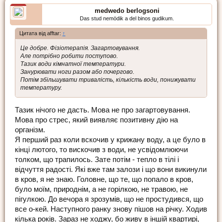
medwedo berlogsoni
Das stud nemödik a del binos gudikum.
Цитата від afftar:
↑
Це добре. Фізіотерапія. Загартовування.
Але потрібно робити поступово.
Тазик води кімнатної температури.
Занурювати ноги разом або почергово.
Потім збільшувати тривалість, кількість води, понижувати
температуру.
Тазик нічого не дасть. Мова не про загартовування.
Мова про стрес, який виявляє позитивну дію на
організм.
Я перший раз коли вскочив у крижану воду, а це було в
кінці лютого, то вискочив з води, не усвідомлюючи
толком, що трапилось. Зате потім - тепло в тілі і
відчуття радості. Які вже там залози і що вони викинули
в кров, я не знаю. Головне, що те, що попало в кров,
було моїм, природнім, а не горілкою, не травою, не
пігулкою. До вечора я зрозумів, що не простудився, що
все о-кей. Наступного ранку знову пішов на річку. Ходив
кілька років. Зараз не ходжу, бо живу в іншій квартирі,