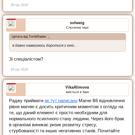
28 гру 2019
solweig
Слухачка тиші
Цитата від TombRaider:
↑
я давно намагаюсь боротися з нею...
Зі спеціалістом?
29 гру 2019
VikaAlimova
миється в бані
Раджу приймати
як тут написано
Магне В6 відновлення
рівня магнію є досить критичним моментом з огляду на
те, що даний елемент є просто необхідним для
нормального психічного стану людини. Через його брак
в організмі виникає ризик розвитку стресу,
стурбованості та інших негативних станів. Почитайте