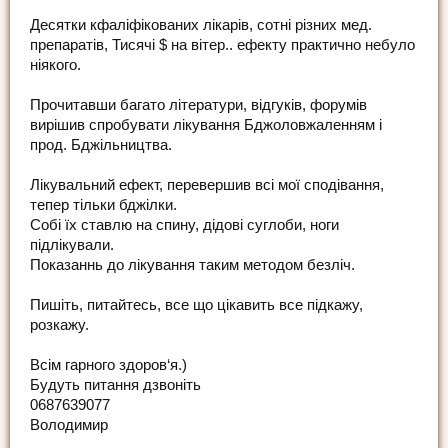
Десятки кфаліфікованих лікарів, сотні різних мед.
препаратів, Тисячі $ на вітер.. ефекту практично небуло
ніякого.
Прочитавши багато літератури, відгуків, форумів
вирішив спробувати лікування Бджоловжаленням і
прод. Бджільництва.
Лікувальний ефект, перевершив всі мої сподівання,
тепер тільки бджілки.
Собі їх ставлю на спину, дідові суглоби, ноги
підлікували.
Показаннь до лікування таким методом безліч.
Пишіть, питайтесь, все що цікавить все підкажу,
розкажу.
Всім гарного здоров‘я.)
Будуть питання дзвоніть
0687639077
Володимир