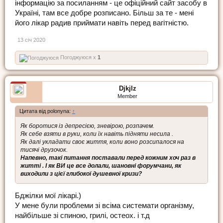
інформацію за посиланням - це офіційний сайт засобу в
Україні, там все добре розписано. Більш за те - мені
його лікар радив приймати навіть перед вагітністю.
13 січ 2020
Погоджуюся x
1
Djkjlz
Member
Цитата від polonyna:
↑
Як боротися із депресією, зневірою, розпачем.
Як себе взяти в руки, коли їх навіть підняти несила .
Як далі укладати своє життя, коли воно розсипалося на
тисячі друзочок.
Напевно, такі питання поставали перед кожним хоч раз в
житті . І як ВИ це все долали, шановні форумчани, як
виходили з цієї глибокої душевної кризи?
Бджілки мої лікарі.)
У мене були проблеми зі всіма системати організму,
найбільше зі спиною, грилі, остеох. і т.д