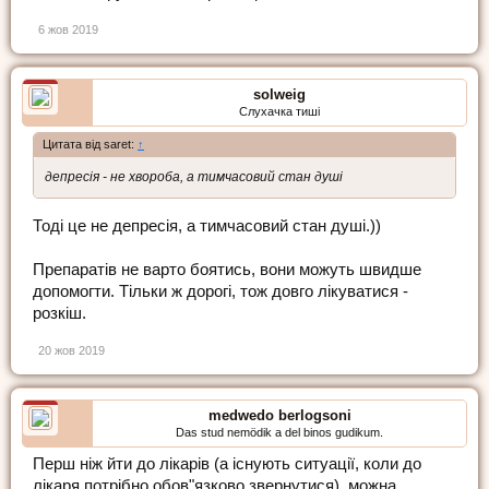
6 жов 2019
solweig
Слухачка тиші
Цитата від saret:
↑
депресія - не хвороба, а тимчасовий стан душі
Тоді це не депресія, а тимчасовий стан душі.))
Препаратів не варто боятись, вони можуть швидше
допомогти. Тільки ж дорогі, тож довго лікуватися -
розкіш.
20 жов 2019
medwedo berlogsoni
Das stud nemödik a del binos gudikum.
Перш ніж йти до лікарів (а існують ситуації, коли до
лікаря потрібно обов"язково звернутися), можна