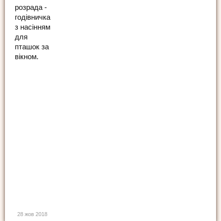
розрада -
годівничка
з насінням
для
пташок за
вікном.
28 жов 2018