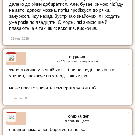
далеко до річки добиратися. Але, буває, зимою під"їду
на авто, допоки можна, потім пробіжуся до річки,
занурюся, йду назад. Зустрічаю знайомих, які ходять
уже років по двадцять. Є моржі, які зимою ще й
плавають, а є такі як я: вскочив, вискочив.
21 жов 2019
mypucm
7777+ цікавих повідомлень
живе людина у теплій хаті... і лише іноді , на кілька
хвилин, вискакує на холод... як хитро...
може просто знизити температуру житла?
5 лис 2019
TombRaider
Любов та щастя
я давно намагаюсь боротися з нею...