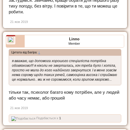
застудився. Звичайно, краще обрати для першого разу
тиху погоду, без вітру. І повірити в те, що ти можеш це
робити.
21 жов 2019
Linno
Member
Цитата від Багіра:
↑
я вважаю, що допомога хорошого спеціаліста потрібна
обовязково!!! я ніколи не зверталась, хоч треба було і хотіла,
просто не мала до кого надійного звернутися. І в мене зовсім
нема сорому щодо таких речей, самооцінка висока і сприймаю
це нормально.. ми ж не соромимося, коли грипом хворіємо...
тільки так, психолог багато кому потрібен, але у людей
або часу немає, або грошей
21 жов 2019
Подобається x
1