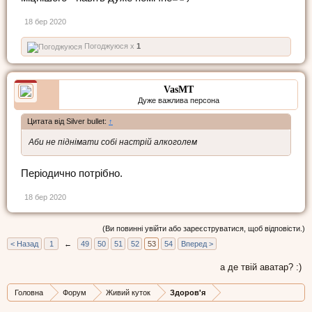
18 бер 2020
Погоджуюся x
1
VasMT
Дуже важлива персона
Цитата від Silver bullet:
↑
Аби не піднімати собі настрій алкоголем
Періодично потрібно.
18 бер 2020
(Ви повинні увійти або зареєструватися, щоб відповісти.)
< Назад
1
←
49
50
51
52
53
54
Вперед >
а де твій аватар? :)
Головна
Форум
Живий куток
Здоров'я