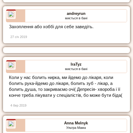
andreyrun
миється в бані
Захоплення або хоббі для себе заведіть.
27 січ 2019
IraTyz
миється в бані
Коли у нас болить нирка, ми йдемо до лікаря, коли
болить рука-йдемо до лікаря, болить зуб - лікар, а
болить душа, то закриваємо очі( Депресія- хвороба і її
конче треба лікувати у спеціалістів, бо може бути біда(
4 бер 2019
Anna Melnyk
Ультра Мама