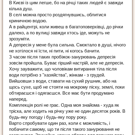
В Києві із цим легше, бо на річці таких людей є завжди
кілька душ.
В селі можна просто роздягнувшись, облитися
криничною водою.
А в райцентрі, коли живеш в багатоповерхівці, до річки
далеко, а по вулиці завжди хтось іде, можуть не
зрозуміти.
А депресія у мене була сильна. Смоктало в душі, нічого
не хотілося ні їсти, ні пити, ні когось бачити.
З часом після таких пробіжок-занурювань депресія
зовсім пройшла. Буває гірший настрій, але не депресія.
Хочу зауважити, що чоловікам витирання тіла після
води потрібно з "хазяйства", жінкам - з грудей.
Вийшовши з води, ставати на сухий рушник, або на
щось сухе, щоб не стояти на мокрому піску, землі, поки
обтираєшся і одягаєшся. Все має бути продумано
наперед.
Комплекція ролі не грає. Одна моя знайома - худа як
тріска, але ходить на річку уже не один десяток років. В
будь-яку погоду і будь-яку пору року.
Варто спробувати один раз, коли є можливість, і
побачити самому, що ти після такого занурювання не