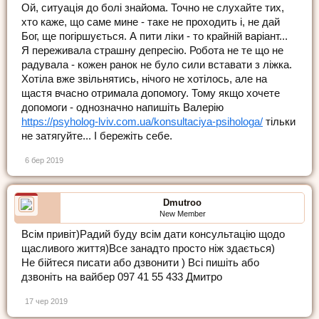
Ой, ситуація до болі знайома. Точно не слухайте тих,
хто каже, що саме мине - таке не проходить і, не дай
Бог, ще погіршується. А пити ліки - то крайній варіант...
Я переживала страшну депресію. Робота не те що не
радувала - кожен ранок не було сили вставати з ліжка.
Хотіла вже звільнятись, нічого не хотілось, але на
щастя вчасно отримала допомогу. Тому якщо хочете
допомоги - однозначно напишіть Валерію
https://psyholog-lviv.com.ua/konsultaciya-psihologa/
тільки
не затягуйте... І бережіть себе.
6 бер 2019
Dmutroo
New Member
Всім привіт)Радий буду всім дати консультацію щодо
щасливого життя)Все занадто просто ніж здається)
Не бійтеся писати або дзвонити ) Всі пишіть або
дзвоніть на вайбер 097 41 55 433 Дмитро
17 чер 2019