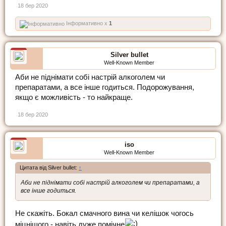
18 бер 2020
Інформативно x
1
Silver bullet
Well-Known Member
Аби не піднімати собі настрій алкоголем чи
препаратами, а все інше годиться. Подорожування,
якщо є можливість - то найкраще.
18 бер 2020
iso
Well-Known Member
Цитата від Silver bullet:
↑
Аби не піднімати собі настрій алкоголем чи препаратами, а
все інше годиться.
Не скажіть. Бокал смачного вина чи келішок чогось
міцнішого - навіть дуже помічне