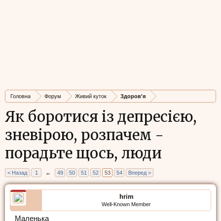
Головна
Форум
Живий куток
Здоров'я
Як боротися із депресією,
зневірою, розпачем -
порадьте щось, люди
< Назад
1
←
49
50
51
52
53
54
Вперед >
hrim
Well-Known Member
Маленька