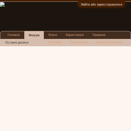
Увійти або зареєструватися
:)
Головна
Блоги
Користувачі
Правила
Форум
Реклама
Посиденьки
Львівські новини
Останні дописи