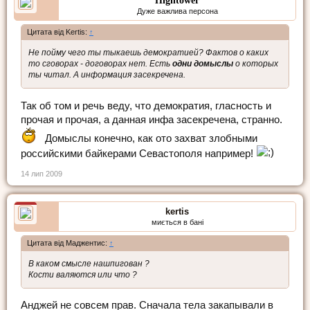
Hightower
Дуже важлива персона
Цитата від Kertis:
↑
Не пойму чего ты тыкаешь демократией? Фактов о каких
то сговорах - договорах нет. Есть
одни домыслы
о которых
ты читал. А информация засекречена.
Так об том и речь веду, что демократия, гласность и
прочая и прочая, а данная инфа засекречена, странно.
Домыслы конечно, как ото захват злобными
российскими байкерами Севастополя например!
14 лип 2009
kertis
миється в бані
Цитата від Маджентис:
↑
В каком смысле нашпигован ?
Кости валяются или что ?
Анджей не совсем прав. Сначала тела закапывали в