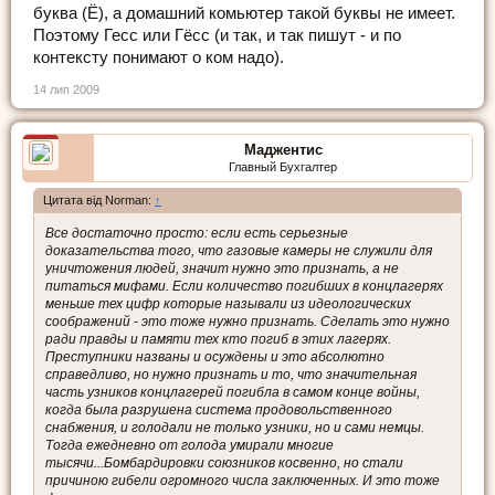
буква (Ё), а домашний комьютер такой буквы не имеет.
Поэтому Гесс или Гёсс (и так, и так пишут - и по
контексту понимают о ком надо).
14 лип 2009
Маджентис
Главный Бухгалтер
Цитата від Norman:
↑
Все достаточно просто: если есть серьезные
доказательства того, что газовые камеры не служили для
уничтожения людей, значит нужно это признать, а не
питаться мифами. Если количество погибших в концлагерях
меньше тех цифр которые называли из идеологических
соображений - это тоже нужно признать. Сделать это нужно
ради правды и памяти тех кто погиб в этих лагерях.
Преступники названы и осуждены и это абсолютно
справедливо, но нужно признать и то, что значительная
часть узников концлагерей погибла в самом конце войны,
когда была разрушена система продовольственного
снабжения, и голодали не только узники, но и сами немцы.
Тогда ежедневно от голода умирали многие
тысячи...Бомбардировки союзников косвенно, но стали
причиною гибели огромного числа заключенных. И это тоже