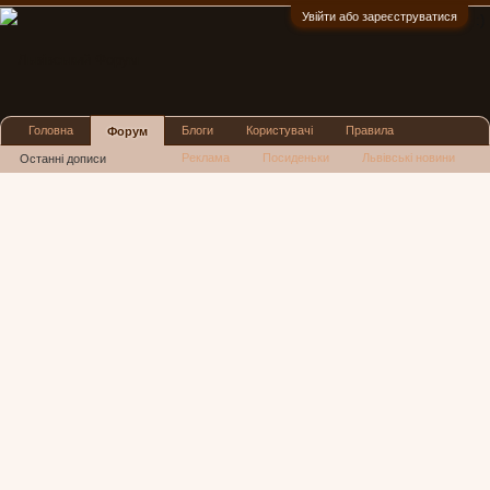
Увійти або зареєструватися
:)
Головна
Блоги
Користувачі
Правила
Форум
Реклама
Посиденьки
Львівські новини
Останні дописи