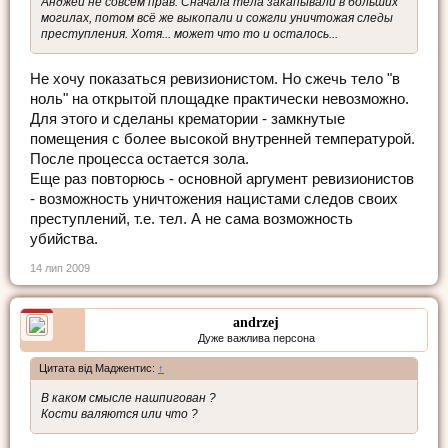
Анджей не совсем прав. Сначала тела закапывали в больших
могилах, потом всё же выкопали и сожгли уничтожая следы
преступления. Хотя... может что то и осталось...
Не хочу показаться ревизионистом. Но сжечь тело "в
ноль" на открытой площадке практически невозможно.
Для этого и сделаны крематории - замкнутые
помещения с более высокой внутренней температурой.
После процесса остается зола.
Еще раз повторюсь - основной аргумент ревизионистов
- возможность уничтожения нацистами следов своих
преступлений, т.е. тел. А не сама возможность
убийства.
14 лип 2009
andrzej
Дуже важлива персона
Цитата від Маджентис:
↑
В каком смысле нашпигован ?
Кости валяются или что ?