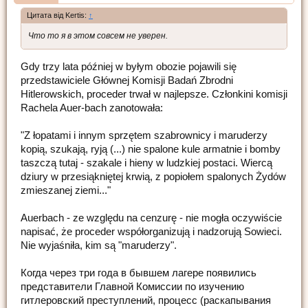
Цитата від Kertis:
↑
Что то я в этом совсем не уверен.
Gdy trzy lata później w byłym obozie pojawili się
przedstawiciele Głównej Komisji Badań Zbrodni
Hitlerowskich, proceder trwał w najlepsze. Członkini komisji
Rachela Auer-bach zanotowała:
"Z łopatami i innym sprzętem szabrownicy i maruderzy
kopią, szukają, ryją (...) nie spalone kule armatnie i bomby
taszczą tutaj - szakale i hieny w ludzkiej postaci. Wiercą
dziury w przesiąkniętej krwią, z popiołem spalonych Żydów
zmieszanej ziemi..."
Auerbach - ze względu na cenzurę - nie mogła oczywiście
napisać, że proceder współorganizują i nadzorują Sowieci.
Nie wyjaśniła, kim są "maruderzy".
Когда через три года в бывшем лагере появились
представители Главной Комиссии по изучению
гитлеровский преступлений, процесс (раскапывания