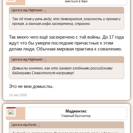
миється в бані
Цитата від Hightower:
↑
Так об том и речь веду, что демократия, гласность и прочая и
прочая, а данная инфа засекречена, странно.
Так много чего ещё засекречено с той войны. До 17 года
ждут что бы умерли последние причастные к этим
делам люди. Обычная мировая практика к сожалению.
Цитата від Hightower:
↑
Домыслы конечно, как ото захват злобными российскими
байкерами Севастополя например!
Это не мои домыслы.
14 лип 2009
Маджентис
Главный Бухгалтер
Цитата від Kertis:
↑