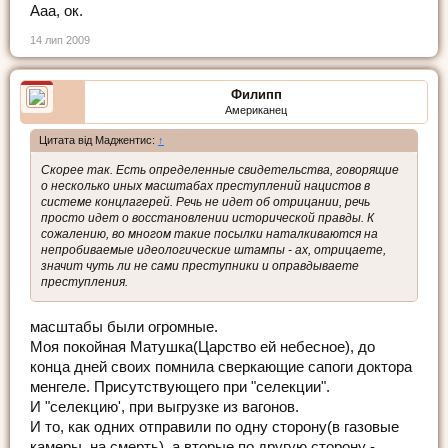
Ааа, ок.
14 лип 2009
Филипп
Американец
Цитата від Маджентис:
↑
Скорее так. Есть определенные свидетельства, говорящие
о несколько иных масштабах преступлений нацистов в
системе концлагерей. Речь не идет об отрицании, речь
просто идет о восстановлении исторической правды. К
сожалению, во многом такие посылки наталкиваются на
непробиваемые идеологические штампы - ах, отрицаете,
значит чуть ли не сами преступники и оправдываете
преступления.
масштабы были огромные.
Моя покойная Матушка(Царство ей небесное), до
конца дней своих помнила сверкающие сапоги доктора
менгеле. Присутствующего при "селекции".
И "селекцию', при выгрузке из вагонов.
И то, как одних отправили по одну сторону(в газовые
камеры, на смерть), а вторые по другую сторону -