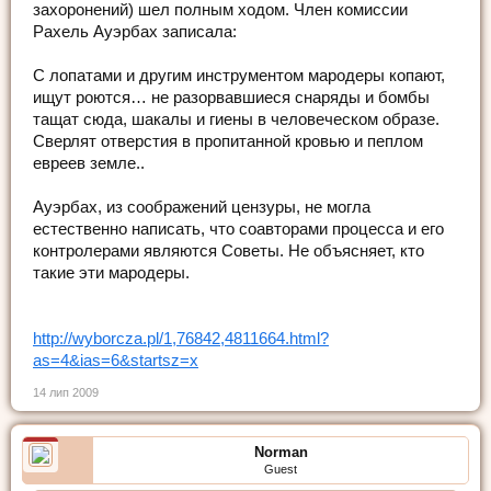
захоронений) шел полным ходом. Член комиссии
Рахель Ауэрбах записала:
С лопатами и другим инструментом мародеры копают,
ищут роются… не разорвавшиеся снаряды и бомбы
тащат сюда, шакалы и гиены в человеческом образе.
Сверлят отверстия в пропитанной кровью и пеплом
евреев земле..
Ауэрбах, из соображений цензуры, не могла
естественно написать, что соавторами процесса и его
контролерами являются Советы. Не объясняет, кто
такие эти мародеры.
http://wyborcza.pl/1,76842,4811664.html?
as=4&ias=6&startsz=x
14 лип 2009
Norman
Guest