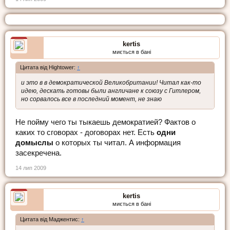
kertis
миється в бані
Цитата від Hightower:
↑
и это в в демократической Великобритании! Читал как-то
идею, дескать готовы были англичане к союзу с Гитлером,
но сорвалось все в последний момент, не знаю
Не пойму чего ты тыкаешь демократией? Фактов о
каких то сговорах - договорах нет. Есть
одни
домыслы
о которых ты читал. А информация
засекречена.
14 лип 2009
kertis
миється в бані
Цитата від Маджентис:
↑