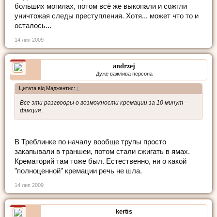
больших могилах, потом всё же выкопали и сожгли
уничтожая следы преступления. Хотя... может что то и
осталось...
14 лип 2009
andrzej
Дуже важлива персона
Цитата від Маджентис:
↑
Все эти разгвооры о возможности кремации за 10 минут -
фикция.
В Треблинке по началу вообще трупы просто
закапывали в траншеи, потом стали сжигать в ямах.
Крематорий там тоже был. Естественно, ни о какой
"полноценной" кремации речь не шла.
14 лип 2009
kertis