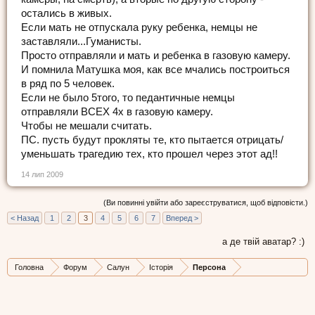
остались в живых.
Если мать не отпускала руку ребенка, немцы не
заставляли...Гуманисты.
Просто отправляли и мать и ребенка в газовую камеру.
И помнила Матушка моя, как все мчались построиться
в ряд по 5 человек.
Если не было 5того, то педантичные немцы
отправляли ВСЕХ 4х в газовую камеру.
Чтобы не мешали считать.
ПС. пусть будут прокляты те, кто пытается отрицать/
уменьшать трагедию тех, кто прошел через этот ад!!
14 лип 2009
(Ви повинні увійти або зареєструватися, щоб відповісти.)
< Назад
1
2
3
4
5
6
7
Вперед >
а де твій аватар? :)
Головна
Форум
Салун
Історія
Персона