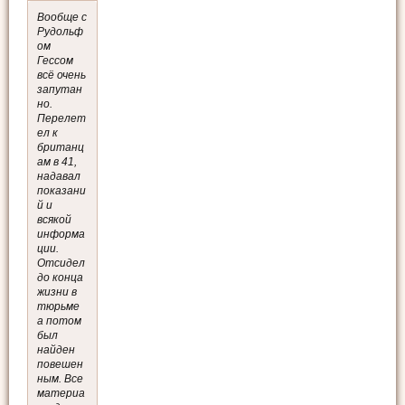
Вообще с
Рудольф
ом
Гессом
всё очень
запутан
но.
Перелет
ел к
британц
ам в 41,
надавал
показани
й и
всякой
информа
ции.
Отсидел
до конца
жизни в
тюрьме
а потом
был
найден
повешен
ным. Все
материа