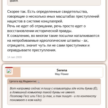
факт.
Скорее так. Есть определенные свидетельства,
говорящие о несколько иных масштабах преступлений
нацистов в системе концлагерей.
Речь не идет об отрицании, речь просто идет о
восстановлении исторической правды.
К сожалению, во многом такие посылки наталкиваются
на непробиваемые идеологические штампы - ах,
отрицаете, значит чуть ли не сами преступники и
оправдываете преступления.
14 лип 2009
Serena
May Flower
Цитата від Маджентис:
↑
Вот например сейчас я пишу с клавиатуры где есть буква (Ё),
а домашний комьютер такой буквы не имеет.
Поэтому Гесс или Гёсс (и так, и так пишут - и по контексту
понимают о ком надо).