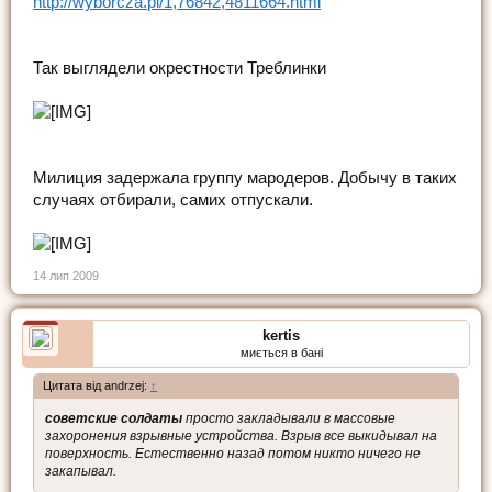
http://wyborcza.pl/1,76842,4811664.html
Так выглядели окрестности Треблинки
Милиция задержала группу мародеров. Добычу в таких
случаях отбирали, самих отпускали.
14 лип 2009
kertis
миється в бані
Цитата від andrzej:
↑
советские солдаты
просто закладывали в массовые
захоронения взрывные устройства. Взрыв все выкидывал на
поверхность. Естественно назад потом никто ничего не
закапывал.