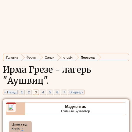
Головна
Форум
Салун
Історія
Персона
Ирма Грезе - лагерь
"Аушвиц".
< Назад
1
2
3
4
5
6
7
Вперед >
Маджентис
Главный Бухгалтер
Цитата від
Kertis:
↑