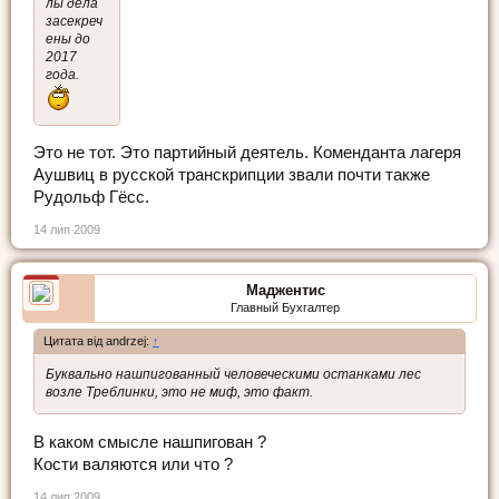
лы дела
засекреч
ены до
2017
года.
Это не тот. Это партийный деятель. Коменданта лагеря
Аушвиц в русской транскрипции звали почти также
Рудольф Гёсс.
14 лип 2009
Маджентис
Главный Бухгалтер
Цитата від andrzej:
↑
Буквально нашпигованный человеческими останками лес
возле Треблинки, это не миф, это факт.
В каком смысле нашпигован ?
Кости валяются или что ?
14 лип 2009