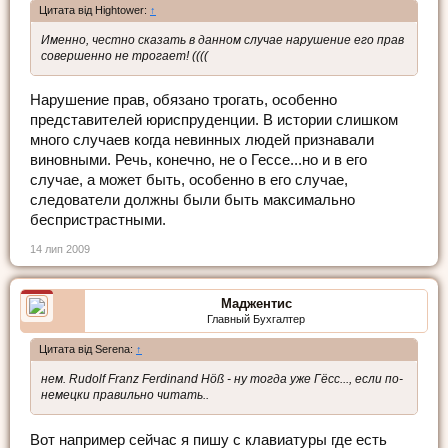
Цитата від Hightower:
↑
Именно, честно сказать в данном случае нарушение его прав
совершенно не трогает! ((((
Нарушение прав, обязано трогать, особенно
представителей юриспруденции. В истории слишком
много случаев когда невинных людей признавали
виновными. Речь, конечно, не о Гессе...но и в его
случае, а может быть, особенно в его случае,
следователи должны были быть максимально
беспристрастными.
14 лип 2009
Маджентис
Главный Бухгалтер
Цитата від Serena:
↑
нем.
Rudolf Franz Ferdinand Höß - ну тогда уже Гёсс..., если по-
немецки правильно читать..
Вот например сейчас я пишу с клавиатуры где есть