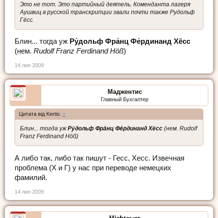
Это не тот. Это партийный деятель. Коменданта лагеря
Аушвиц в русской транскрипции звали почти также Рудольф
Гёсс.
Блин... тогда уж
Ру́дольф Фра́нц Фе́рдинанд Хёсс
(нем.
Rudolf Franz Ferdinand Höß
)
14 лип 2009
Маджентис
Главный Бухгалтер
Цитата від Kertis:
↑
Блин... тогда уж
Ру́дольф Фра́нц Фе́рдинанд Хёсс
(нем.
Rudolf
Franz Ferdinand Höß
)
А либо так, либо так пишут - Гесс, Хесс. Извечная
проблема (Х и Г) у нас при переводе немецких
фамилий.
14 лип 2009