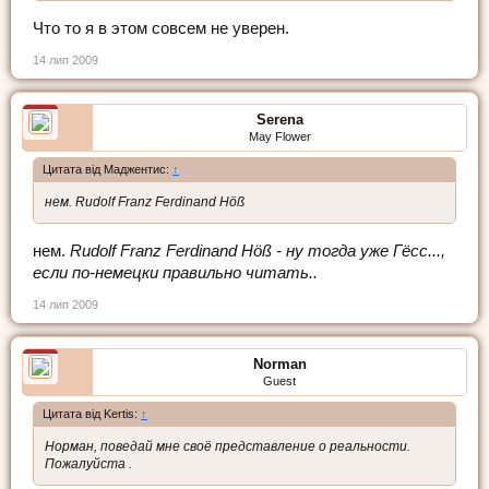
Что то я в этом совсем не уверен.
14 лип 2009
Serena
May Flower
Цитата від Маджентис:
↑
нем. Rudolf Franz Ferdinand Höß
нем.
Rudolf Franz Ferdinand Höß - ну тогда уже Гёсс...,
если по-немецки правильно читать..
14 лип 2009
Norman
Guest
Цитата від Kertis:
↑
Норман, поведай мне своё представление о реальности.
Пожалуйста .