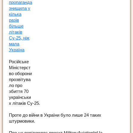
пропаганда
знищила у
кілька
разів
більше
літаків
Су-25, ніж
мала
Україна
Російське
Міністерст
во оборони
прозвітува
ло про
збиття 70
українськи
х літаків Су-25.
Проте до війни в України було лише 24 таких
штурмовики.