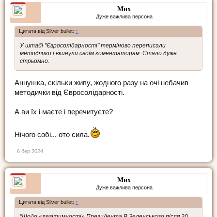
Мих
Дуже важлива персона
Цитата від Silver bullet:
↑
У штабі "Євросолідарності" терміново переписали
методчики і вкинули своїм коментаторам. Стало дуже
стрьомно.
Аннушка, скільки живу, жодного разу на очі небачив
методички від Євросолідарності.
А ви їх і маєте і перечитуєте?
Нічого собі... ото сила.
6 бер 2024
Мих
Дуже важлива персона
Цитата від Silver bullet:
↑
"Щодо «легітимності» Президента В.Зеленського після 20