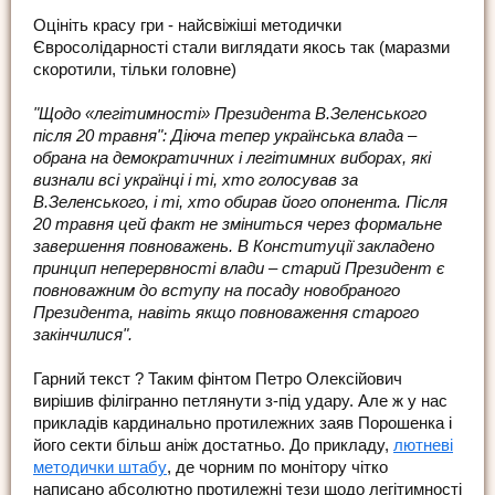
Оцініть красу гри - найсвіжіші методички
Євросолідарності стали виглядати якось так (маразми
скоротили, тільки головне)
"Щодо «легітимності» Президента В.Зеленського
після 20 травня": Діюча тепер українська влада –
обрана на демократичних і легітимних виборах, які
визнали всі українці і ті, хто голосував за
В.Зеленського, і ті, хто обирав його опонента. Після
20 травня цей факт не зміниться через формальне
завершення повноважень. В Конституції закладено
принцип неперервності влади – старий Президент є
повноважним до вступу на посаду новобраного
Президента, навіть якщо повноваження старого
закінчилися".
Гарний текст ? Таким фінтом Петро Олексійович
вирішив філігранно петлянути з-під удару. Але ж у нас
прикладів кардинально протилежних заяв Порошенка і
його секти більш аніж достатньо. До прикладу,
лютневі
методички штабу
, де чорним по монітору чітко
написано абсолютно протилежні тези щодо легітимності