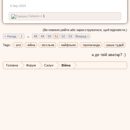
6 бер 2024
Смішно x
1
(Ви повинні увійти або зареєструватися, щоб відповісти.)
< Назад
1
←
48
49
50
51
52
53
Вперед >
Tags:
ато
війна
кісєльов
лайфньюс
пропаганда
раша тудей
а де твій аватар? :)
Головна
Форум
Салун
Війна