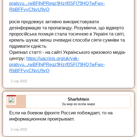
pratsyu...rwBFlhjPRegz9Hzrf0SFI79HQ7wFwv-
RbBFFvyCNvU9vQ
росія продовжує активно використовувати
дезінформацію та пропаганду. Розуміючи, що відверто
проросійська позиція стала тосичною в Україні та світі,
кремль шукає менш очевидні способи сіяти сумніви та
підривати єдність
Оригінал статті - на сайті Українського кризового медіа-
центру:
https://uacrisis.org/uk/yak-
pratsyu...rwBFlhjPRegz9Hzrf0SFI79HQ7wFwv-
RbBFFvyCNvU9vQ
2 сер 2022
Sharfshtein
За мир во всём мире
Если на боевом фронте Россия побеждает, то на
информационном проигрывает.
2 сер 2022