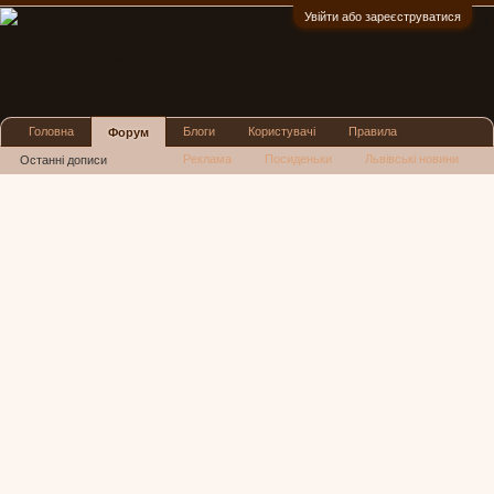
Увійти або зареєструватися
:)
Головна
Блоги
Користувачі
Правила
Форум
Реклама
Посиденьки
Львівські новини
Останні дописи