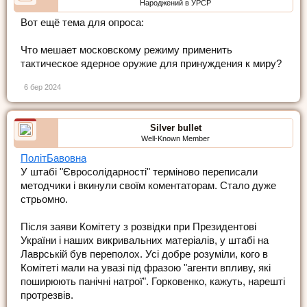
Народжений в УРСР
Вот ещё тема для опроса:
Что мешает московскому режиму применить
тактическое ядерное оружие для принуждения к миру?
6 бер 2024
Silver bullet
Well-Known Member
ПолітБавовна
У штабі "Євросолідарності" терміново переписали
методчики і вкинули своїм коментаторам. Стало дуже
стрьомно.
Після заяви Комітету з розвідки при Президентові
України і наших викривальних матеріалів, у штабі на
Лаврській був переполох. Усі добре розуміли, кого в
Комітеті мали на увазі під фразою "агенти впливу, які
поширюють панічні натрої". Горковенко, кажуть, нарешті
протрезвів.