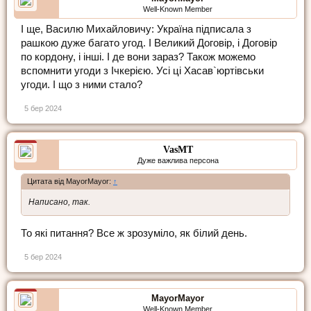
Well-Known Member
І ще, Василю Михайловичу: Україна підписала з
рашкою дуже багато угод. І Великий Договір, і Договір
по кордону, і інші. І де вони зараз? Також можемо
вспомнити угоди з Ічкерією. Усі ці Хасав`юртівськи
угоди. І що з ними стало?
5 бер 2024
VasMT
Дуже важлива персона
Цитата від MayorMayor:
↑
Написано, так.
То які питання? Все ж зрозуміло, як білий день.
5 бер 2024
MayorMayor
Well-Known Member