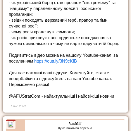
- як український борщ став проявом “екстремізму” та
“нацизму” у паралельному всесвіті російської
пропаганди;
- звідки походять державний герб, прапор та гімн
сучасної росії;
- чому росія краде чужі символи;
- як росія приховує своє ординське походження за
чужою символікою та чому не варто дарувати їй борщ.
Подивитись відео можна на нашому Youtube-каналі за
посиланням
https://cutt.ly/3N9cKIB
Для нас важливі ваші відгуки. Коментуйте, ставте
вподобайки та підписуйтесь на наш Youtube-канал.
Переможемо разом!
@AFUStratCom - найактуальніші і найсвіжіші новини
7 лис 2022
VasMT
Дуже важлива персона