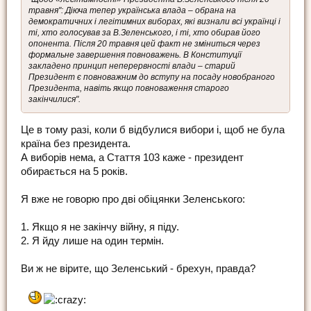
травня": Діюча тепер українська влада – обрана на
демократичних і легітимних виборах, які визнали всі українці і
ті, хто голосував за В.Зеленського, і ті, хто обирав його
опонента. Після 20 травня цей факт не зміниться через
формальне завершення повноважень. В Конституції
закладено принцип неперервності влади – старий
Президент є повноважним до вступу на посаду новобраного
Президента, навіть якщо повноваження старого
закінчилися".
Це в тому разі, коли б відбулися вибори і, щоб не була
країна без президента.
А виборів нема, а Стаття 103 каже - президент
обирається на 5 років.
Я вже не говорю про дві обіцянки Зеленського:
1. Якщо я не закінчу війну, я піду.
2. Я йду лише на один термін.
Ви ж не вірите, що Зеленський - брехун, правда?