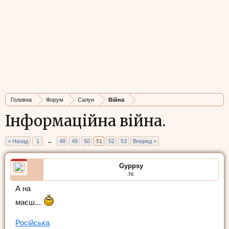
Головна
Форум
Салун
Війна
Інформаційна війна.
< Назад
1
←
48
49
50
51
52
53
Вперед >
Gyppsy
:hi:
А на
маєш...
Російська