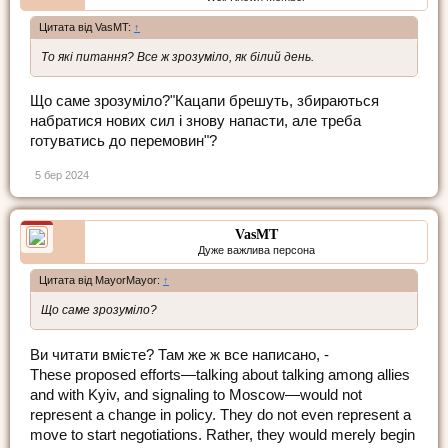
Цитата від VasMT:
↑
То які питання? Все ж зрозуміло, як білий день.
Що саме зрозуміло?"Кацапи брешуть, збираються
набратися нових сил і знову напасти, але треба
готуватись до перемовин"?
5 бер 2024
VasMT
Дуже важлива персона
Цитата від MayorMayor:
↑
Що саме зрозуміло?
Ви читати вмієте? Там же ж все написано, -
These proposed efforts—talking about talking among allies
and with Kyiv, and signaling to Moscow—would not
represent a change in policy. They do not even represent a
move to start negotiations. Rather, they would merely begin