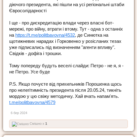
діючого президента, які пішли на усі регіональні штаби
Євросолідарності
І ще - про дискредитацію влади через власні бот-
мережі, про війну, втрати і втому. Тут - одна з останніх
на
https://t.me/politbavovna/4532
, де Синютка на
щотижневих нарадах і Горковенко у розісланих тезах
уже підписались під визначенням "агенти впливу".
Свідків - дофіга і трошки.
Тому попереду будуть веселі слайди: Петро - не я, я -
не Петро. Усе буде
P.S. Якщо почуєте від прихильників Порошенка щось
про нелегітимність президента після 20.05.24, тикніть
мордою у цю свіжу методичку. Хай вчать напам'ять.
t.me/politbavovna/4579
6 бер 2024
Смішно x
1