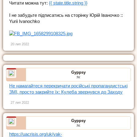
Читати можна тут:
{{ state.title.string }}
І не забудьте підписатись на сторінку Юрій Іваночко ::
Yurii Ivanochko
20 лип 2022
Gyppsy
:hi:
Не намагайтеся перекричати російські пропагандистські
ЗМІ, просто закрийте їх: Кулеба звернувся до Заходу
27 лип 2022
Gyppsy
:hi:
https://uacrisis.org/uk/yak-