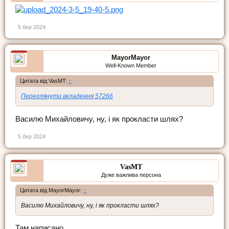
5 бер 2024
MayorMayor
Well-Known Member
Цитата від VasMT:
↑
Переглянути вкладення 57266
Василю Михайловичу, ну, і як прокласти шлях?
5 бер 2024
VasMT
Дуже важлива персона
Цитата від MayorMayor:
↑
Василю Михайловичу, ну, і як прокласти шлях?
Там написано.