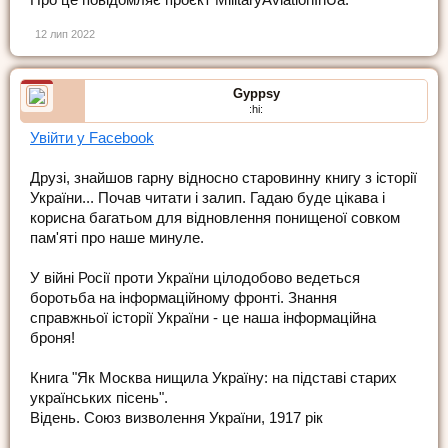
Про це повідомляє проєкт MilitaryAviationInUa.
12 лип 2022
Gyppsy
:hi:
Увійти у Facebook
Друзі, знайшов гарну відносно старовинну книгу з історії
України... Почав читати і залип. Гадаю буде цікава і
корисна багатьом для відновлення понищеної совком
пам'яті про наше минуле.
У війні Росії проти України цілодобово ведеться
боротьба на інформаційному фронті. Знання
справжньої історії України - це наша інформаційна
броня!
Книга "Як Москва нищила Україну: на підставі старих
українських пісень".
Відень. Союз визволення України, 1917 рік