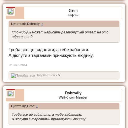
Gron
тафгай
Цитата від Dobrodiy:
↑
Кто-нибудь может написать развернутый ответ на это
обращение?
Треба все це видалити, а тебе забанити.
А діспути з тарганами принижують людину.
20 бер 2014
Подобається x
5
Dobrodiy
Well-Known Member
Цитата від Gron:
↑
Треба все це видалити, а тебе забанити.
А діспути з тарганами принижують людину.