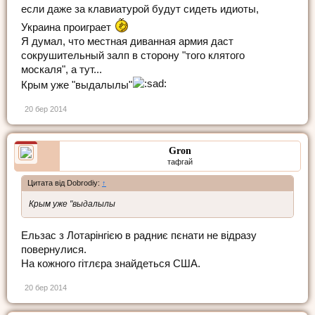
если даже за клавиатурой будут сидеть идиоты,
Украина проиграет
Я думал, что местная диванная армия даст
сокрушительный залп в сторону "того клятого
москаля", а тут...
Крым уже "выдалылы"
20 бер 2014
Gron
тафгай
Цитата від Dobrodiy:
↑
Крым уже "выдалылы
Ельзас з Лотарінгією в радниє пєнати не відразу
повернулися.
На кожного гітлєра знайдеться США.
20 бер 2014