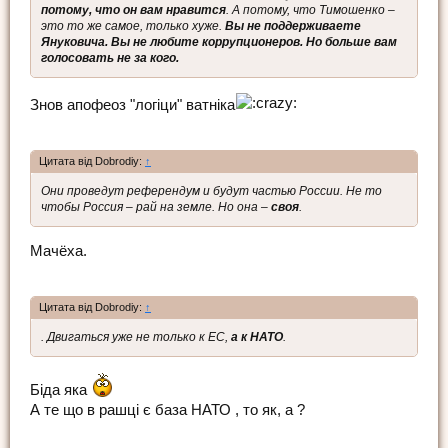
потому, что он вам нравится
. А потому, что Тимошенко –
это то же самое, только хуже.
Вы не поддерживаете
Януковича. Вы не любите коррупционеров. Но больше вам
голосовать не за кого.
Знов апофеоз "логіци" ватніка
Цитата від Dobrodiy:
↑
Они проведут референдум и будут частью России. Не то
чтобы Россия – рай на земле. Но она –
своя
.
Мачёха.
Цитата від Dobrodiy:
↑
. Двигаться уже не только к ЕС,
а к НАТО
.
Біда яка
А те що в рашці є база НАТО , то як, а ?