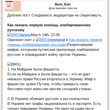
Boris_Kiev
Дуже важлива персона
Дублюю пост. Сподіваюся, модератори не сваритимуть.
Как оказать первую помощь зомбированному
русскому
geync
March 14th, 22:39
Оригинал взят у
mmmarat
в
Как оказать первую
помощь зомбированному русскому
Развенчивание
мифов, которыми путинская пропаганда зомбировала
русских и оправдывает войну против Украины.
1. На Майдане были фашисты
Если на Майдане и были фашисты – это не дает
никакого права России вторгаться в Украину. Миф о
фашистах нужен Путину, чтобы прикрыть свою
бессовестную агрессию против соседней страны.
2. В Украине обижают русских и русскоязычных
В Украине нет графы национальность в паспорте. Есть
только гражданин Украины. Ни одно государство в