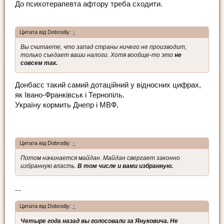
До психотерапевта афтору треба сходити.
Цитата від Dobrodiy:
↑
Вы считаете, что запад страны ничего не производит,
только съедает ваши налоги. Хотя вообще-то это
не
совсем так.
Донбасс такий самий дотаційний у відносних цифрах,
як Івано-Франківськ і Тернопіль.
Україну кормить Днепр і МВФ.
Цитата від Dobrodiy:
↑
Потом начинается майдан. Майдан свергает законно
избранную власть.
В том числе и вами избранную.
...
Цитата від Dobrodiy:
↑
Четыре года назад вы голосовали за Януковича. Не