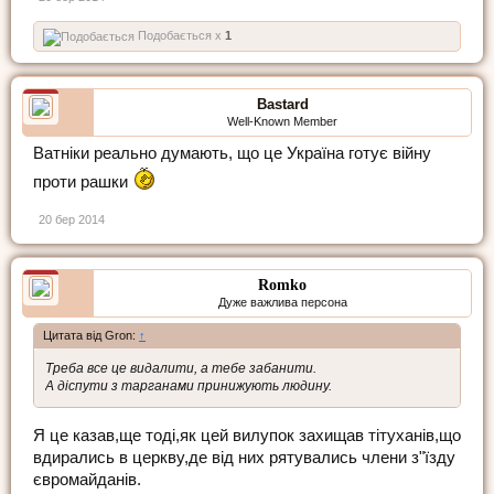
Подобається x
1
Bastard
Well-Known Member
Ватніки реально думають, що це Україна готує війну
проти рашки
20 бер 2014
Romko
Дуже важлива персона
Цитата від Gron:
↑
Треба все це видалити, а тебе забанити.
А діспути з тарганами принижують людину.
Я це казав,ще тоді,як цей вилупок захищав тітуханів,що
вдирались в церкву,де від них рятувались члени з"їзду
євромайданів.