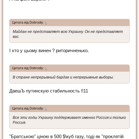
Цитата від Dobrodiy:
↑
Майдан не представляет всю Украину. Он не представляет
вас.
І хто у цьому винен ? риторичненько.
Цитата від Dobrodiy:
↑
В стране непрерывный бардак и непрерывные выборы.
ДаешЪ путинскую стабильность !!11
Цитата від Dobrodiy:
↑
Все эти годы Украину поддерживает именно Россия и только
Россия.
"Братською" ціною в 500 $\куб газу, тоді як "проклятій