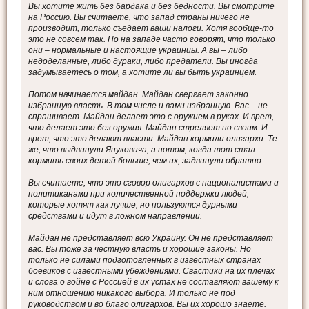
Вы хотите жить без бардака и без бедности. Вы смотрите
на Россию. Вы считаете, что запад страны ничего не
производит, только съедает ваши налоги. Хотя вообще-то
это не совсем так. Но на западе часто говорят, что только
они – нормальные и настоящие украинцы. А вы – либо
недоделанные, либо дураки, либо предатели. Вы иногда
задумываетесь о том, а хотите ли вы быть украинцем.
Потом начинается майдан. Майдан свергает законно
избранную власть. В том числе и вами избранную. Вас – не
спрашивает. Майдан делает это с оружием в руках. И врет,
что делает это без оружия. Майдан стреляет по своим. И
врет, что это делают власти. Майдан кормили олигархи. Те
же, что выдвинули Януковича, а потом, когда тот стал
кормить своих детей больше, чем их, задвинули обратно.
Вы считаете, что это сговор олигархов с националистами и
политиканами при количественной поддержки людей,
которые хотят как лучше, но пользуются дурными
средствами и идут в ложном направлении.
Майдан не представляет всю Украину. Он не представляет
вас. Вы тоже за честную власть и хорошие законы. Но
только не силами подготовленных в известных странах
боевиков с известными убеждениями. Свастики на их плечах
и слова о войне с Россией в их устах не составляют вашему к
ним отношению никакого выбора. И только не под
руководством и во благо олигархов. Вы их хорошо знаете.