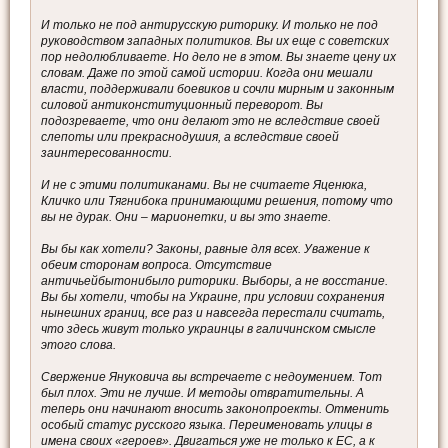
И только не под антирусскую риторику. И только не под
руководством западных политиков. Вы их еще с советских
пор недолюбливаете. Но дело не в этом. Вы знаете цену их
словам. Даже по этой самой истории. Когда они мешали
власти, поддерживали боевиков и сочли мирным и законным
силовой антиконституционный переворот. Вы
подозреваете, что они делают это не вследствие своей
слепоты или прекраснодушия, а вследствие своей
заинтересованности.
И не с этими политиканами. Вы не считаете Яценюка,
Кличко или Тягнибока принимающими решения, потому что
вы не дурак. Они – марионетки, и вы это знаете.
Вы бы как хотели? Законы, равные для всех. Уважение к
обеим сторонам вопроса. Отсутствие
античьейбытонибыло риторики. Выборы, а не восстание.
Вы бы хотели, чтобы на Украине, при условии сохранения
нынешних границ, все раз и навсегда перестали считать,
что здесь живут только украинцы в галичинском смысле
этого слова.
Свержение Януковича вы встречаете с недоумением. Тот
был плох. Эти не лучше. И методы отвратительны. А
теперь они начинают вносить законопроекты. Отменить
особый статус русского языка. Переименовать улицы в
имена своих «героев». Двигаться уже не только к ЕС, а к