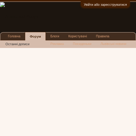
Увійти або зареєструватися
:)
Головна
Блоги
Користувачі
Правила
Форум
Реклама
Посиденьки
Львівські новини
Останні дописи