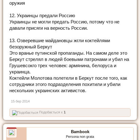
оружия
12. Украинцы предали Россию
Украинцы не могли предать Россию, потому что не
давали присяги на верность России.
13. Озверевшие майдановцы жгли коктейлями
безоружный Беркут
Это вранье путинской пропаганды. На самом деле это
Беркут стрелял в людей боевыми патронами и убил на
Грушевсокго трех человек: армянина, белоруса и
украинца.
Коктейли Mолотова полетели в Беркут после того, как
сотрудники этого подразделения похитили и убили
нескольких украинских активистов.
15 бер 2014
Подобається x
1
Bambook
Persona non grata