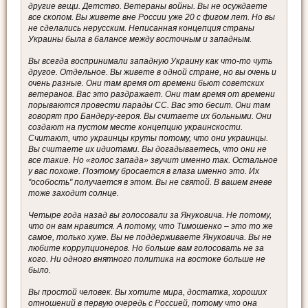
другие вещи. Детство. Ветераны войны. Вы не осуждаете
все скопом. Вы живете вне России уже 20 с фигом лет. Но вы
не сделались нерусским. Неписанная концепция страны
Украины была в балансе между восточным и западным.
Вы всегда воспринимали западную Украину как что-то чуть
другое. Отдельное. Вы живете в одной стране, но вы очень и
очень разные. Они там время от времени бьют советских
ветеранов. Вас это раздражает. Они там время от времени
порываются провести парады СС. Вас это бесит. Они там
говорят про Бандеру-героя. Вы считаете их больными. Они
создают на пустом месте концепцию украинскости.
Считают, что украинцы круты потому, что они украинцы.
Вы считаете их идиотами. Вы догадываетесь, что они не
все такие. Но «голос запада» звучит именно так. Остальное
у вас похоже. Поэтому бросается в глаза именно это. Их
"особость" получается в этом. Вы не святой. В вашем гневе
тоже заходит солнце.
Четыре года назад вы голосовали за Януковича. Не потому,
что он вам нравится. А потому, что Тимошенко – это то же
самое, только хуже. Вы не поддерживаете Януковича. Вы не
любите коррупционеров. Но больше вам голосовать не за
кого. Ни одного внятного политика на востоке больше не
было.
Вы простой человек. Вы хотите мира, достатка, хороших
отношений в первую очередь с Россией, потому что она