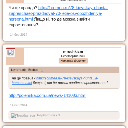
Чи це правда?
http://1crimea.ru/78-kievskaya-hunta-
zapreschaet-prazdnovat-70-letie-osvobozhdeniya-
hersona.html
Якщо ні, то де можна знайти
спростовання?
14 бер 2014
mrochkizm
Безсмертне поні
Команда форуму
Цитата від -Erebus-:
↑
Чи це правда?
http://1crimea.ru/78-kievskaya-hunta...a-
hersona.html
Якщо ні, то де можна знайти спростовання?
http://polemika.com.ua/news-141093.html
14 бер 2014
Подобається x
1