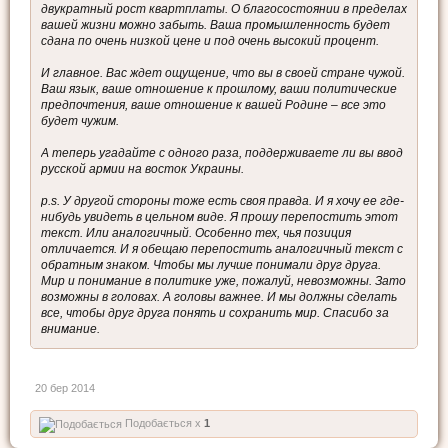
двукратный рост квартплаты. О благосостоянии в пределах
вашей жизни можно забыть. Ваша промышленность будет
сдана по очень низкой цене и под очень высокий процент.
И главное. Вас ждет ощущение, что вы в своей стране чужой.
Ваш язык, ваше отношение к прошлому, ваши политические
предпочтения, ваше отношение к вашей Родине – все это
будет чужим.
А теперь угадайте с одного раза, поддерживаете ли вы ввод
русской армии на восток Украины.
p.s. У другой стороны тоже есть своя правда. И я хочу ее где-
нибудь увидеть в цельном виде. Я прошу перепостить этот
текст. Или аналогичный. Особенно тех, чья позиция
отличается. И я обещаю перепостить аналогичный текст с
обратным знаком. Чтобы мы лучше понимали друг друга.
Мир и понимание в политике уже, пожалуй, невозможны. Зато
возможны в головах. А головы важнее. И мы должны сделать
все, чтобы друг друга понять и сохранить мир. Спасибо за
внимание.
20 бер 2014
Подобається x
1