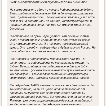
быть сбалансированным и слушать вас? Как бы не так.
На компромисс они идти не хотят. Референдума не будет.
Ваших лидеров задерживают. Идти до конца не хотите вы
сами. Будет много крови. Вы нормальный человек, у вас есть
семья. Вы на антимайдан не ходите, хотя сочувствуете, и
поэтому он не так велик, как мог бы. Вместо борьбы у вас
депрессия.
Вы смотрите на Крым. И радуетесь. Там люди не хотят
жить с таким Киевом. Хороший повод вернуться в Россию.
Они там решительные. И у них есть поддержка русской
армии. Они проведут референдум и будут частью России. Не
то чтобы Россия – рай на земле. Но она – своя.
Вам несложно представить, что вас ждет дальше. Ни
автономии, ни референдума, ни учета вашего мнения не
будет. Ваших лидеров уже задерживают и дальше будут
задерживать. Русского языка в школах и вузах вам не видать
как своих ушей. Уважительного отношения к русскому и
советскому тоже. Заодно и безвизового въезда в Россию.
Вас ждут базы НАТО, знаменитого сеятеля демократии. Вы
за демократию, но вы не дурак, отличать теорию от
практики вы умеете. Вас ждет героизация бандеры и
отмена парадов 9 мая (уже). Вы уверены, что на фоне этих
Янукович уже очень скоро покажется демократичнейшим. А
заодно и честнейшим. Вас ждет урезание пенсий и