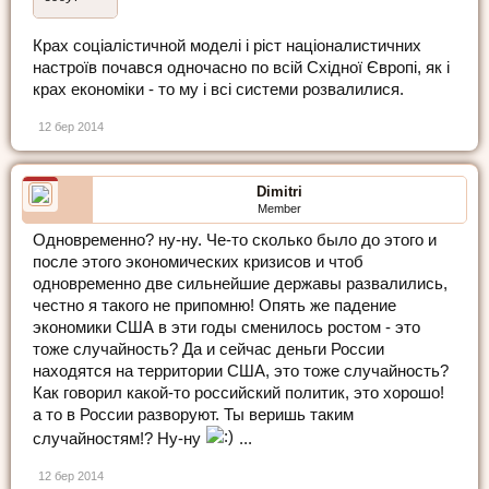
Крах соціалістичной моделі і ріст націоналистичних
настроїв почався одночасно по всій Східної Європі, як і
крах економіки - то му і всі системи розвалилися.
12 бер 2014
Dimitri
Member
Одновременно? ну-ну. Че-то сколько было до этого и
после этого экономических кризисов и чтоб
одновременно две сильнейшие державы развалились,
честно я такого не припомню! Опять же падение
экономики США в эти годы сменилось ростом - это
тоже случайность? Да и сейчас деньги России
находятся на территории США, это тоже случайность?
Как говорил какой-то российский политик, это хорошо!
а то в России разворуют. Ты веришь таким
случайностям!? Ну-ну
...
12 бер 2014