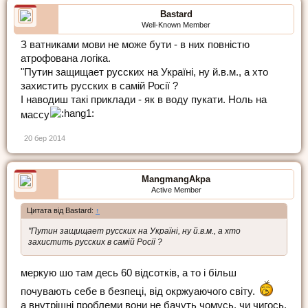
Bastard
Well-Known Member
З ватниками мови не може бути - в них повністю
атрофована логіка.
"Путин защищает русских на Україні, ну й.в.м., а хто
захистить русских в самій Росії ?
І наводиш такі приклади - як в воду пукати. Ноль на
массу
20 бер 2014
MangmangAkpa
Active Member
Цитата від Bastard:
↑
"Путин защищает русских на Україні, ну й.в.м., а хто
захистить русских в самій Росії ?
меркую шо там десь 60 відсотків, а то і більш
почувають себе в безпеці, від окржуаючого світу.
а внутрішні проблеми вони не бачуть чомусь. чи чигось.