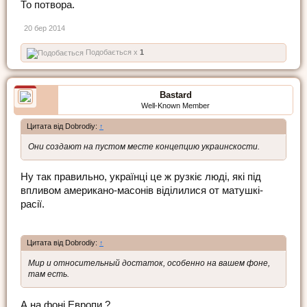
То потвора.
20 бер 2014
Подобається x
1
Bastard
Well-Known Member
Цитата від Dobrodiy:
↑
Они создают на пустом месте концепцию украинскости.
Ну так правильно, українці це ж рузкіє люді, які під
впливом американо-масонів віділилися от матушкі-
расії.
Цитата від Dobrodiy:
↑
Мир и относительный достаток, особенно на вашем фоне,
там есть.
А на фоні Европи ?