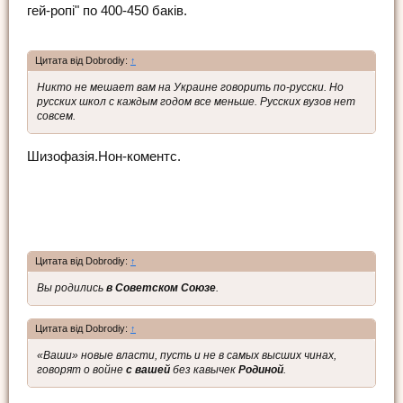
гей-ропі" по 400-450 баків.
Цитата від Dobrodiy:
↑
Никто не мешает вам на Украине говорить по-русски. Но
русских школ с каждым годом все меньше. Русских вузов нет
совсем.
Шизофазія.Нон-коментс.
Цитата від Dobrodiy:
↑
Вы родились
в Советском Союзе
.
Цитата від Dobrodiy:
↑
«Ваши» новые власти, пусть и не в самых высших чинах,
говорят о войне
с вашей
без кавычек
Родиной
.