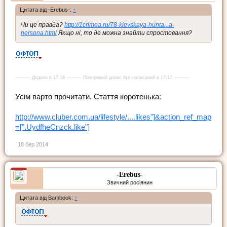
Цитата від -Erebus-:
↑
Чи це правда?
http://1crimea.ru/78-kievskaya-hunta...a-
hersona.html
Якщо ні, то де можна знайти спростовання?
---------- Додано в 17:18 ---------- Попередній допис був написаний в 17:17 ----------
Усім варто прочитати. Стаття коротенька:
http://www.cluber.com.ua/lifestyle/....likes"]&action_ref_map
=[".UydfheCnzck.like"]
18 бер 2014
-Erebus-
Звичний росіянин
Цитата від Bambook:
↑