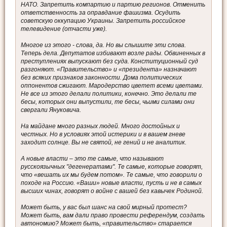
НАТО. Запретить компартию и партию регионов. Отменить
ответственность за оправдание фашизма. Осудить
советскую оккупацию Украины. Запретить российское
телевидение (отчасти уже).
Многое из этого - слова, да. Но вы слышите эти слова.
Теперь дела. Депутатов избивают возле рады. Обвиненных в
преступлениях выпускают без суда. Конституционный суд
разгоняют. «Правительство» и «президента» назначают
без всяких признаков законности. Дома политических
оппонентов сжигают. Мародерство цветет всеми цветами.
Не все из этого делали политики, конечно. Это делали те
бесы, которых они выпустили, те бесы, чьими силами они
свергали Януковича.
На майдане много разных людей. Много достойных и
честных. Но в условиях этой истерики и в вашем гневе
заходит солнце. Вы не святой, не гений и не аналитик.
А новые власти – это те самые, что называют
русскоязычных "дегенератами". Те самые, которые говорят,
что «вешать их мы будем потом». Те самые, что говорили о
походе на Россию. «Ваши» новые власти, пусть и не в самых
высших чинах, говорят о войне с вашей без кавычек Родиной.
Может быть, у вас был шанс на свой мирный протест?
Может быть, вам дали право провести референдум, создать
автономию? Может быть, «правительство» старается