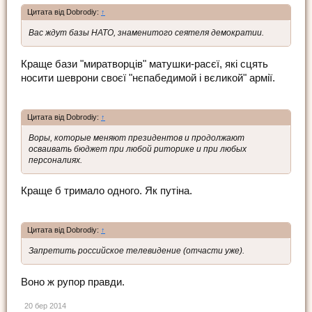
Цитата від Dobrodiy:
↑
Вас ждут базы НАТО, знаменитого сеятеля демократии.
Краще бази "миратворців" матушки-расєї, які сцять
носити шеврони своєї "нєпабедимой і вєликой" армії.
Цитата від Dobrodiy:
↑
Воры, которые меняют президентов и продолжают
осваивать бюджет при любой риторике и при любых
персоналиях.
Краще б тримало одного. Як путіна.
Цитата від Dobrodiy:
↑
Запретить российское телевидение (отчасти уже).
Воно ж рупор правди.
20 бер 2014