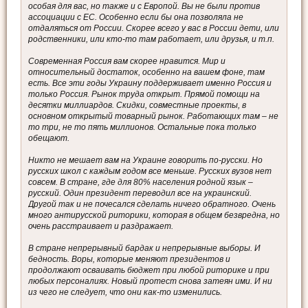
особая для вас, но также и с Европой. Вы не были против
ассоциации с ЕС. Особенно если бы она позволяла не
отдаляться от России. Скорее всего у вас в России дети, или
родственники, или кто-то там работает, или друзья, и т.п.
Современная Россия вам скорее нравится. Мир и
относительный достаток, особенно на вашем фоне, там
есть. Все эти годы Украину поддерживает именно Россия и
только Россия. Рынок труда открыт. Прямой помощи на
десятки миллиардов. Скидки, совместные проекты, в
основном открытый товарный рынок. Работающих там – не
то три, не то пять миллионов. Остальные пока только
обещают.
Никто не мешает вам на Украине говорить по-русски. Но
русских школ с каждым годом все меньше. Русских вузов нет
совсем. В стране, где для 80% населения родной язык –
русский. Один президент переводил все на украинский.
Другой так и не почесался сделать ничего обратного. Очень
много антирусской риторики, которая в общем безвредна, но
очень расстраивает и раздражает.
В стране непрерывный бардак и непрерывные выборы. И
бедность. Воры, которые меняют президентов и
продолжают осваивать бюджет при любой риторике и при
любых персоналиях. Новый протест снова затеян ими. И ни
из чего не следует, что они как-то изменились.