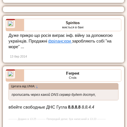
Spiritos
миється в бані
Дуже прикро що росія виграє інф. війну за допомогою
українців. Продажні
фрілансери
заробляють собі "на
море" ...
13 бер 2014
Forpost
Стоїк
Цитата від UNIA:
↑
прописать через какой DNS сервер будет доступ,
вбейте свободные ДНС Гугла
8.8.8.8
8.8.4.4
---------- Додано в 13:25 ---------- Попередній допис був написаний в 13:23 ----------