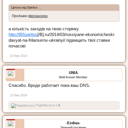
Цитата від Spiritos:
↑
Продажні
фрілансери
а кількість заходів на твою сторінку
http://[B]spiritos
[/B].ru/2014/03/rossiyane-ekonomicheski-
davyat-na-frilanserov-ukrainyi/ підвищить твої ставки
почасові
13 бер 2014
UNIA
Well-Known Member
Спасибо. Вроде работает пока ваш DNS.
13 бер 2014
Подобається x
1
-Erebus-
Звичний росіянин