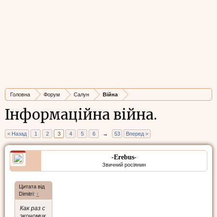
Головна
Форум
Салун
Війна
Інформаційна війна.
< Назад
1
2
3
4
5
6
→
53
Вперед >
-Erebus-
Звичний росіянин
Цитата від
Dimitri:
↑
Как раз с
экономик