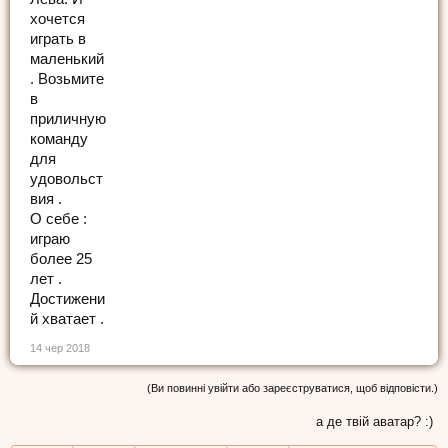
хочется
играть в
маленький
. Возьмите
в
приличную
команду
для
удовольст
вия .
О себе :
играю
более 25
лет .
Достижени
й хватает .
14 чер 2018
(Ви повинні увійти або зареєструватися, щоб відповісти.)
а де твій аватар? :)