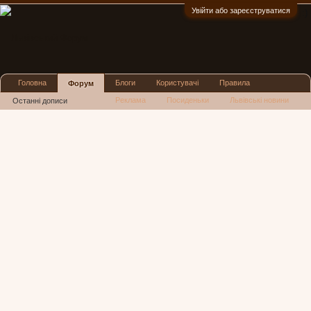
Увійти або зареєструватися
:)
Головна
Блоги
Користувачі
Правила
Форум
Реклама
Посиденьки
Львівські новини
Останні дописи