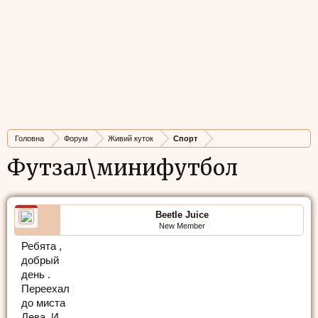
Головна
Форум
Живий куток
Спорт
Футзал\минифутбол
Beetle Juice
New Member
Ребята ,
добрый
день .
Переехал
до миста
Лева. И