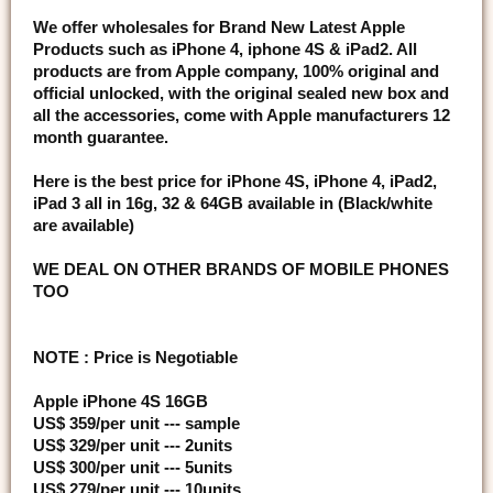
We offer wholesales for Brand New Latest Apple
Products such as iPhone 4, iphone 4S & iPad2. All
products are from Apple company, 100% original and
official unlocked, with the original sealed new box and
all the accessories, come with Apple manufacturers 12
month guarantee.
Here is the best price for iPhone 4S, iPhone 4, iPad2,
iPad 3 all in 16g, 32 & 64GB available in (Black/white
are available)
WE DEAL ON OTHER BRANDS OF MOBILE PHONES
TOO
NOTE : Price is Negotiable
Apple iPhone 4S 16GB
US$ 359/per unit --- sample
US$ 329/per unit --- 2units
US$ 300/per unit --- 5units
US$ 279/per unit --- 10units