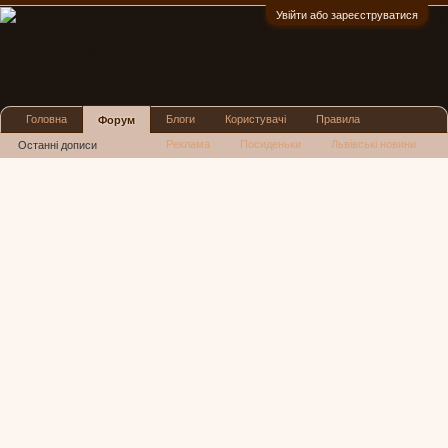
Увійти або зареєструватися
:)
Головна
Блоги
Користувачі
Правила
Форум
Реклама
Посиденьки
Львівські новини
Останні дописи