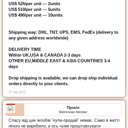
US$ 525/per unit --- 2units
US$ 510/per unit --- 5units
US$ 490/per unit --- 10units
Shipping way: DHL, TNT, UPS, EMS, FedEx (delivery to
any given address worldwide)
DELIVERY TIME
Within UK,USA & CANADA 2-3 days
OTHER EU,MIDDLE EAST & ASIA COUNTRIES 3-4
days
Drop shipping is available, we can drop ship individual
orders directly to your clients.
27 чер 2012
Прокіп
Well-Known Member
Спасу від цих жлобів "купи-продай" немає. Само в житті
нічого не виробило, а ось чуже проштовхувати