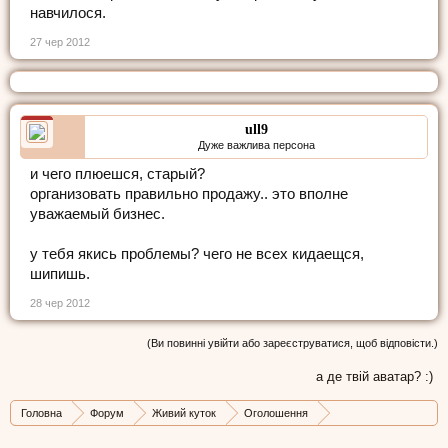
навчилося.
27 чер 2012
ull9
Дуже важлива персона
и чего плюешся, старый?
организовать правильно продажу.. это вполне
уважаемый бизнес.
у тебя якись проблемы? чего не всех кидаещся,
шипишь.
28 чер 2012
(Ви повинні увійти або зареєструватися, щоб відповісти.)
а де твій аватар? :)
Головна
Форум
Живий куток
Оголошення
Оголошення з Острова
Продам