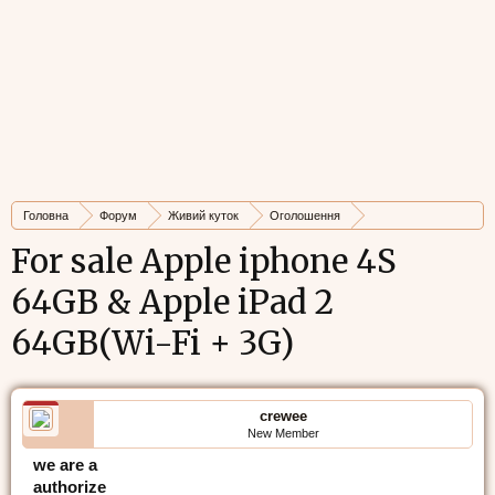
Головна
Форум
Живий куток
Оголошення
Оголошення з Острова
Продам
For sale Apple iphone 4S
64GB & Apple iPad 2
64GB(Wi-Fi + 3G)
crewee
New Member
we are a
authorize