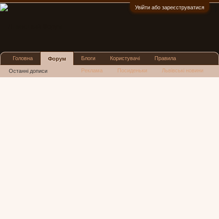
Увійти або зареєструватися
:)
Головна
Блоги
Користувачі
Правила
Форум
Реклама
Посиденьки
Львівські новини
Останні дописи