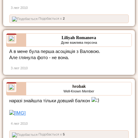
3 лют 2010
Подобається x
2
Liliyah Romanova
Дуже важлива персона
А в мене була перша асоціяція з Валовою.
Але глянула фото - не вона.
3 лют 2010
hrobak
Well-Known Member
наразі знайшла тільки довший балкон
4 лют 2010
Подобається x
5