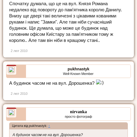
Спочатку думала, що це на вул. Князя Романа
недалеко від повороту до пам'ятника королю Данилу.
Внизу ще двері такі величезні з цікавими кованими
руками і напис "Замки". Але там ніби сучасніший
будинок. Ще думала, що може це будинок над
головним офісом Киїстару за пам'ятником тому ж
королю.. Але там він ніби в кращому стані..
2 лют 2010
pukhnastyk
Well-Known Member
А будинок часом не на вул. Дорошенка?
2 лют 2010
nirvanka
просто фотограф
Цитата від pukhnastyk:
↑
А будинок часом не на вул. Дорошенка?