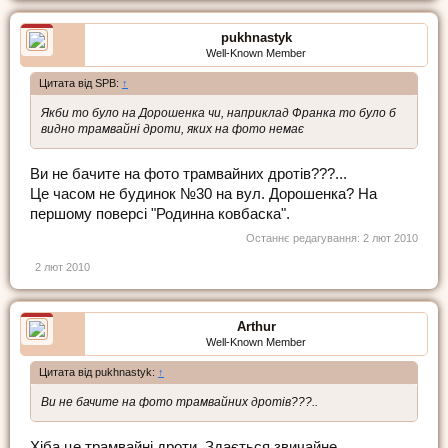
pukhnastyk
Well-Known Member
Цитата від SPB:
↑
Якби то було на Дорошенка чи, наприклад Франка то було б
видно трамвайні дроти, яких на фото немає
Ви не бачите на фото трамвайних дротів???...
Це часом не будинок №30 на вул. Дорошенка? На
першому поверсі "Родинна ковбаска".
Останнє редагування:
2 лют 2010
2 лют 2010
Arthur
Well-Known Member
Цитата від pukhnastyk:
↑
Ви не бачите на фото трамвайних дротів???..
Хіба це трамвайні дроти. Здається звичайне