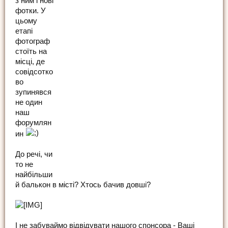
з ним і нові
фотки. У
цьому
етапі
фотограф
стоїть на
місці, де
совідсотко
во
зупинявся
не один
наш
форумлян
ин
До речі, чи
то не
найбільши
й балькон в місті? Хтось бачив довші?
І не забуваймо відвідувати нашого спонсора - Ваші