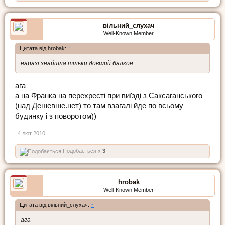
вільний_слухач
Well-Known Member
Цитата від hrobak:
↑
наразі знайшла тільки довший балкон
ага
а на Франка на перехресті при виїзді з Саксаганського
(над Дешевше.нет) то там взагалі йде по всьому
будинку і з поворотом))
4 лют 2010
Подобається x
3
hrobak
Well-Known Member
Цитата від вільний_слухач:
↑
ага