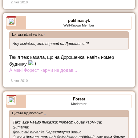
2 лют 2010
pukhnastyk
Well-Known Member
Цитата від nirvanka:
↑
Ану львів'яни, хто перший на Дорошенка?!
Так я теж казала, що на Дорошенка, навіть номер
будинку
А мені Форест карми не додав...
3 лют 2010
Forest
Moderator
Цитата від nirvanka:
↑
Такс, вже маємо підказки: Форест додав карму за:
Цитата:
Допис від nirvanka Переглянути допис
О, теж думала, там над ДеМаджаро подібний. Але там більше