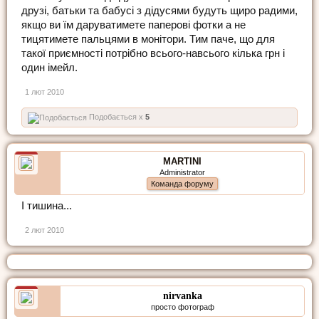
друзі, батьки та бабусі з дідусями будуть щиро радими,
якщо ви їм даруватимете паперові фотки а не
тицятимете пальцями в монітори. Тим паче, що для
такої приємності потрібно всього-навсього кілька грн і
один імейл.
1 лют 2010
Подобається x
5
MARTINI
Administrator
Команда форуму
І тишина...
2 лют 2010
nirvanka
просто фотограф