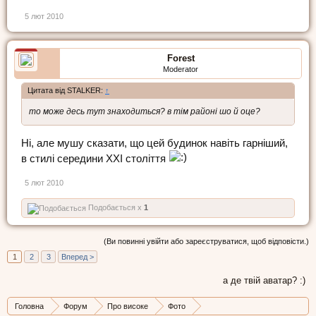
5 лют 2010
Forest
Moderator
Цитата від STALKER:
↑
то може десь тут знаходиться? в тім районі шо й оце?
Ні, але мушу сказати, що цей будинок навіть гарніший,
в стилі середини ХХІ століття
5 лют 2010
Подобається x
1
(Ви повинні увійти або зареєструватися, щоб відповісти.)
1
2
3
Вперед >
а де твій аватар? :)
Головна
Форум
Про високе
Фото