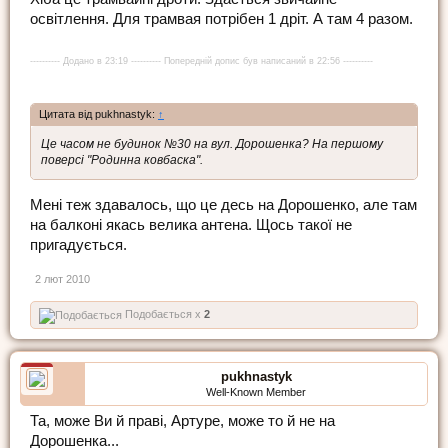
освітлення. Для трамвая потрібен 1 дріт. А там 4 разом.
---------- Додано в 23:19 ---------- Попередній допис був написаний в 22:56 ----------
Цитата від pukhnastyk:
↑
Це часом не будинок №30 на вул. Дорошенка? На першому
поверсі "Родинна ковбаска".
Мені теж здавалось, що це десь на Дорошенко, але там
на балконі якась велика антена. Щось такої не
пригадується.
2 лют 2010
Подобається x
2
pukhnastyk
Well-Known Member
Та, може Ви й праві, Артуре, може то й не на
Дорошенка...