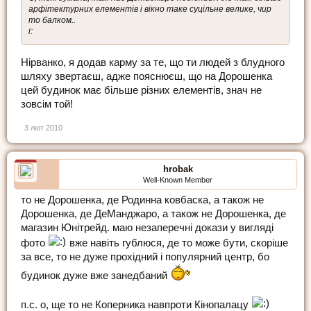
арфітектурних елементів і вікно таке суцільне велике, чир
то балком..
і:
Нірванко, я додав карму за те, що ти людей з блудного
шляху звертаєш, адже пояснюєш, що на Дорошенка
цей будинок має більше різних елементів, знач не
зовсім той!
3 лют 2010
hrobak
Well-Known Member
то не Дорошенка, де Родинна ковбаска, а також не
Дорошенка, де ДеМанджаро, а також не Дорошенка, де
магазин Юнітрейд. маю незаперечні докази у вигляді
фото
вже навіть гублюся, де то може бути, скоріше
за все, то не дуже прохідний і популярний центр, бо
будинок дуже вже занедбаний
п.с. о, ще то не Коперника навпроти Кінопалацу