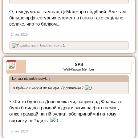
О, теж думала, там над ДеМаджаро подібний. Але там
більше арфітектурних елементів і вікно таке суцільне
велике, чир то балком..
2 лют 2010
Подобається x
1
SPB
Well-Known Member
Цитата від pukhnastyk:
↑
А будинок часом не на вул. Дорошенка?
Якби то було на Дорошенка чи, наприклад Франка то
було б видно трамвайні дроти, яких на фото немає,
отже трамвай на тій вулиці, або принаймні на тому
відтинку не їздить.
2 лют 2010