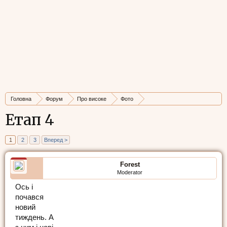
Головна
Форум
Про високе
Фото
Фотоквест. Конкурс від Foresta і Cyfrolab
Етап 4
1
2
3
Вперед >
Forest
Moderator
Ось і
почався
новий
тиждень. А