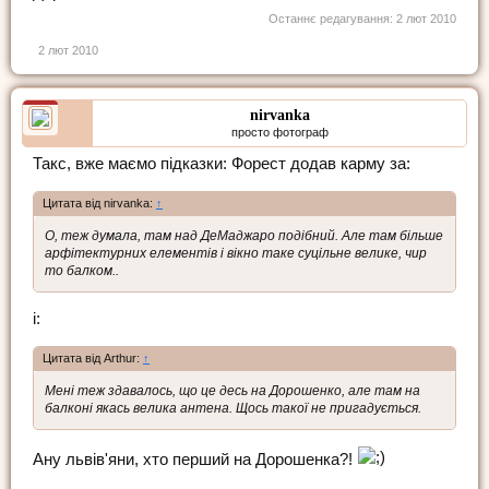
Останнє редагування:
2 лют 2010
2 лют 2010
nirvanka
просто фотограф
Такс, вже маємо підказки: Форест додав карму за:
Цитата від nirvanka:
↑
О, теж думала, там над ДеМаджаро подібний. Але там більше
арфітектурних елементів і вікно таке суцільне велике, чир
то балком..
і:
Цитата від Arthur:
↑
Мені теж здавалось, що це десь на Дорошенко, але там на
балконі якась велика антена. Щось такої не пригадується.
Ану львів'яни, хто перший на Дорошенка?!