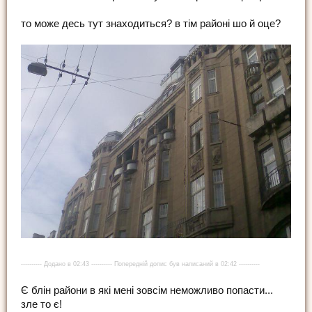
то може десь тут знаходиться? в тім районі шо й оце?
---------- Додано в 02:43 ---------- Попередній допис був написаний в 02:42 ----------
Є блін райони в які мені зовсім неможливо попасти...
зле то є!