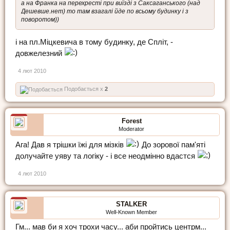
а на Франка на перехресті при виїзді з Саксаганського (над
Дешевше.нет) то там взагалі йде по всьому будинку і з
поворотом))
і на пл.Міцкевича в тому будинку, де Спліт, -
довжелезний
4 лют 2010
Подобається x
2
Forest
Moderator
Ага! Дав я трішки їжі для мізків
До зорової пам'яті
долучайте уяву та логіку - і все неодмінно вдастся
4 лют 2010
STALKER
Well-Known Member
Гм... мав би я хоч трохи часу... аби пройтись центрм...