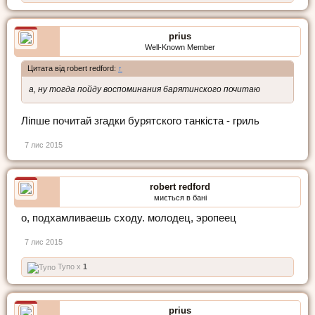
prius
Well-Known Member
Цитата від robert redford:
↑
а, ну тогда пойду воспоминания барятинского почитаю
Ліпше почитай згадки бурятского танкіста - гриль
7 лис 2015
robert redford
миється в бані
о, подхамливаешь сходу. молодец, эропеец
7 лис 2015
Тупо x
1
prius