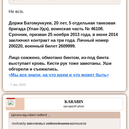
Не всіх.
Доржи Батомункуев, 20 лет, 5 отдельная танковая
бригада (Улан-Удэ), воинская часть № 46108.
Срочник, призван 25 ноября 2013 года, в июне 2014
заключил контракт на три года. Личный номер
200220, военный билет 2609999.
Лицо сожжено, обмотано бинтом, из-под бинта
выступает кровь. Кисти рук тоже замотаны. Уши
обгорели и съежились.
«Мы все знали, на что идем и что может быть»
7 лис 2015
KARABIN
ukropenFuhrer
Цитата від robert redford:
↑
подожду вменяемых
собеседников
ватников