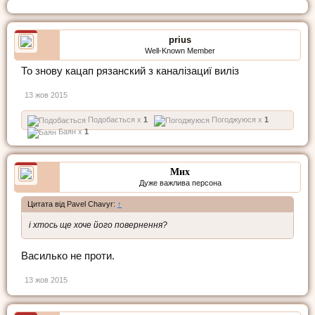
prius
Well-Known Member
То знову кацап рязанский з каналізациї виліз
13 жов 2015
Подобається x
1
Погоджуюся x
1
Баян x
1
Мих
Дуже важлива персона
Цитата від Pavel Chavyr:
↑
і хтось ще хоче його повернення?
Василько не проти.
13 жов 2015