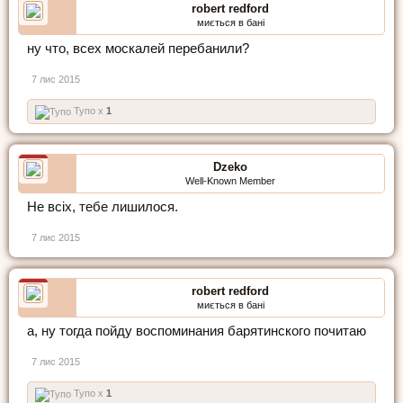
robert redford
миється в бані
ну что, всех москалей перебанили?
7 лис 2015
Тупо x
1
Dzeko
Well-Known Member
Не всіх, тебе лишилося.
7 лис 2015
robert redford
миється в бані
а, ну тогда пойду воспоминания барятинского почитаю
7 лис 2015
Тупо x
1