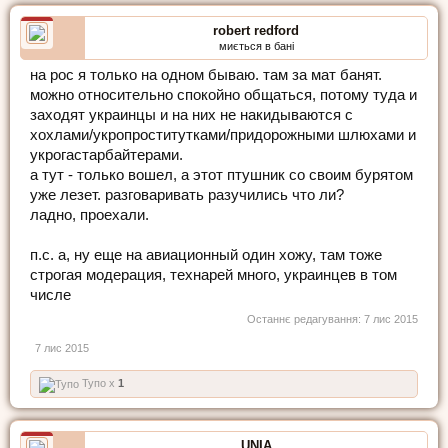
robert redford
миється в бані
на рос я только на одном бываю. там за мат банят.
можно относительно спокойно общаться, потому туда и
заходят украинцы и на них не накидываются с
хохлами/укропроститутками/придорожными шлюхами и
укрогастарбайтерами.
а тут - только вошел, а этот птушник со своим бурятом
уже лезет. разговаривать разучились что ли?
ладно, проехали.
п.с. а, ну еще на авиационный один хожу, там тоже
строгая модерация, технарей много, украинцев в том
числе
Останнє редагування:
7 лис 2015
7 лис 2015
Тупо x
1
UNIA