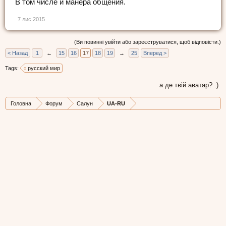
В том числе и манера общения.
7 лис 2015
(Ви повинні увійти або зареєструватися, щоб відповісти.)
< Назад
1
←
15
16
17
18
19
→
25
Вперед >
Tags:
русский мир
а де твій аватар? :)
Головна
Форум
Салун
UA-RU