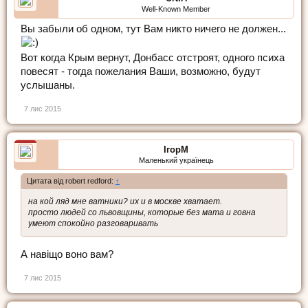
Well-Known Member
Вы забыли об одном, тут Вам никто ничего не должен...
Вот когда Крым вернут, Донбасс отстроят, одного психа
повесят - тогда пожелания Ваши, возможно, будут
услышаны.
7 лис 2015
ІгорМ
Маленький українець
Цитата від robert redford:
↑
на кой ляд мне ватники? их и в москве хватает.
просто людей со львовщины, которые без мата и говна
умеют спокойно разговаривать
А навіщо воно вам?
7 лис 2015