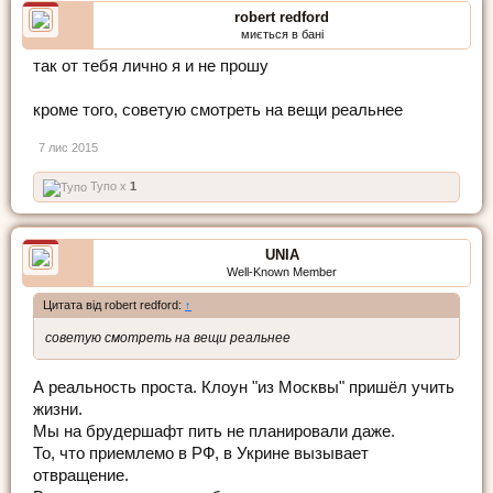
robert redford
миється в бані
так от тебя лично я и не прошу
кроме того, советую смотреть на вещи реальнее
7 лис 2015
Тупо x
1
UNIA
Well-Known Member
Цитата від robert redford:
↑
советую смотреть на вещи реальнее
А реальность проста. Клоун "из Москвы" пришёл учить
жизни.
Мы на брудершафт пить не планировали даже.
То, что приемлемо в РФ, в Укрине вызывает
отвращение.