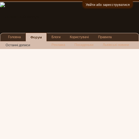
Увійти або зареєструватися
:)
Головна
Блоги
Користувачі
Правила
Форум
Реклама
Посиденьки
Львівські новини
Останні дописи