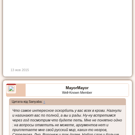
13 жов 2015
MayorMayor
Well-Known Member
Цитата від Sanyaba:
↑
Что самое интересное оскорбить у вас всех в крови. Нагнули
и нагинают вас по полной, а вы и рады. Ну-ну встретимся
через год посмотрим что будете петь. Мне не понятно одно
: на вопросы ответить не можете, аргументов нет и
приплетаете мне свой русский мир, каких-то негров,
Стрелкова, Днр, Воронеж и так далее. Набор слов и больше