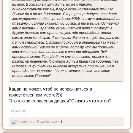
ничего. В Украине я хочу жить, но не с такими
одноклеточными как вы, я верю есть нормальные люди во
Львове да и по всей Украине. Скоро распродадут последнее
госимущество, подкинут подачку МВФ, снимут мораторий на
сх землю и доллар скакнет до 50 грн, а то и выше. Остается
вам с неграми и арабами объединяться может помогут в
другие дырочки вам протолкнуть ибо препиздент занял
самые главные дырки. А матушка-Европа вас уже кинула и вы
с этим смиритесь. С таким подходом и общением как у вас -
вам достойной жизни не видеть, потому что вы привыкли
что вас постоянно нагинают и что-то обещают. Всё
просрете скоро. При удобном случае цыгане, поляки вас
раздерут поверьте. И будете жить в Киевском королевстве.
И фраза из фильма как никогда актуальна при ны нешнем
препизденте Украины : " А не кажется ли вам, что ваше
место возле Параши!"
Кацап не может, чтоб не испражниться в
присутственном месте?)))
Это что за словесная диарея?Сказать что хотел?
13 жов 2015
Подобається x
2