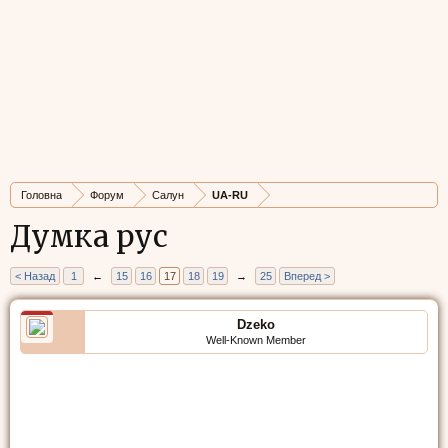
Головна
Форум
Салун
UA-RU
Думка рус
< Назад
1
←
15
16
17
18
19
→
25
Вперед >
Dzeko
Well-Known Member