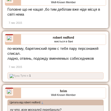
Well-Known Member
Головне що не кацап ,бо тим дебілам вже ніде місця в
світі нема
7 лис 2015
robert redford
миється в бані
по-моему, барятинский прям с тебя пару персонажей
списал.
ладно, отвянь, подожду вменяемых собеседников
7 лис 2015
Тупо x
1
hrim
Well-Known Member
Цитата від robert redford:
↑
ну что, всех москалей перебанили?