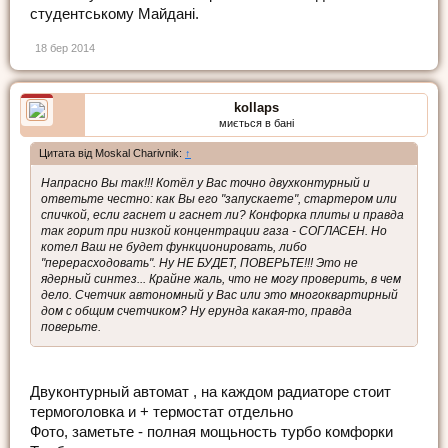
студентському Майдані.
18 бер 2014
kollaps
миється в бані
Цитата від Moskal Charivnik:
↑
Напрасно Вы так!!! Котёл у Вас точно двухконтурный и
ответьте честно: как Вы его "запускаете", стартером или
спичкой, если гаснет и гаснет ли? Конфорка плиты и правда
так горит при низкой концентрации газа - СОГЛАСЕН. Но
котел Ваш не будет функционировать, либо
"перерасходовать". Ну НЕ БУДЕТ, ПОВЕРЬТЕ!!! Это не
ядерный синтез... Крайне жаль, что не могу проверить, в чем
дело. Счетчик автономный у Вас или это многоквартирный
дом с общим счетчиком? Ну ерунда какая-то, правда
поверьте.
Двуконтурный автомат , на каждом радиаторе стоит
термоголовка и + термостат отдельно
Фото, заметьте - полная мощьность турбо комфорки