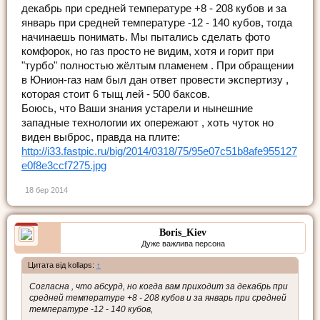
декабрь при средней температуре +8 - 208 кубов и за
январь при средней температуре -12 - 140 кубов, тогда
начинаешь понимать. Мы пытались сделать фото
комфорок, но газ просто не видим, хотя и горит при
"турбо" полностью жёлтым пламенем . При обращении
в Юнион-газ нам был дан ответ провести экспертизу ,
которая стоит 6 тыщ лей - 500 баксов.
Боюсь, что Ваши знания устарели и нынешние
западные технологии их опережают , хоть чуток но
виден выброс, правда на плите:
http://i33.fastpic.ru/big/2014/0318/75/95e07c51b8afe955127
e0f8e3ccf7275.jpg
18 бер 2014
Boris_Kiev
Дуже важлива персона
Цитата від kollaps:
↑
Согласна , что абсурд, но когда вам приходит за декабрь при
средней температуре +8 - 208 кубов и за январь при средней
температуре -12 - 140 кубов,