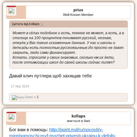
prius
Well-Known Member
Цитата від kollaps:
↑
Может в сёлах подобное и есть, точнее не может, а есть, а в
столице на 100 процентов понимают русский, незнаю,
откуда у Вас такие искаженные данные. У нас и школы и
детсады есть полностью русскоязычные.Их просто не дают
закрыть, люди сами финансируют .
Кстати, спросите у своих знакомых, сколько км их дети,
после оптимизации школ до своей школы сейчас пилят?
Давай клич путлера щоб захищав тебе
17 бер 2014
Баян x
1
kollaps
миється в бані
Бог вам в помощь:
http://point.md/ru/novosti/v-
mire/pomoschj-mvf-mozhet-privesti-ukrainu-k-defoltu