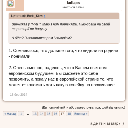
kollaps
миється в бані
Цитата від Boris_Kiev:
↑
Виїжджав у "МИР". Маю з чим порівняти. Нью-совка на своїй
території не допущу.
А біде? З вентилятором і солярієм?
1. Сомневаюсь, что дальше того, что видели на родине
- понимали
2. Очень смешно, надеюсь, что в Вашем светлом
европейском будущем, Вы сможете это себе
позволить, а пока у нас в европейской стране то, что
может сэкономить хоть какую копейку на проживание
18 бер 2014
(Ви повинні увійти або зареєструватися, щоб відповісти.)
< Назад
1
←
13
14
15
16
17
18
Вперед >
а де твій аватар? :)