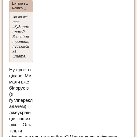
Цитата від
Romko:
↑
Чо ви всі
так
збудораж
ились?
Звичайне
троленя,
пуцькінсь
ка
шмата.
Ну просто
цікаво. Ми
мали вже
білорусів
(з
ґуґлперекл
адачем) і
лжеукраїн
ців і інших
лже-...Ось
тільки