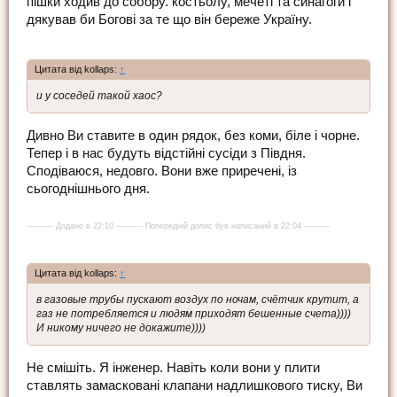
пішки ходив до собору. костьолу, мечеті та синагоги і
дякував би Богові за те що він береже Україну.
Цитата від kollaps:
↑
и у соседей такой хаос?
Дивно Ви ставите в один рядок, без коми, біле і чорне.
Тепер і в нас будуть відстійні сусіди з Півдня.
Сподіваюся, недовго. Вони вже приречені, із
сьогоднішнього дня.
---------- Додано в 22:10 ---------- Попередній допис був написаний в 22:04 ----------
Цитата від kollaps:
↑
в газовые трубы пускают воздух по ночам, счётчик крутит, а
газ не потребляется и людям приходят бешенные счета))))
И никому ничего не докажите))))
Не смішіть. Я інженер. Навіть коли вони у плити
ставлять замасковані клапани надлишкового тиску, Ви