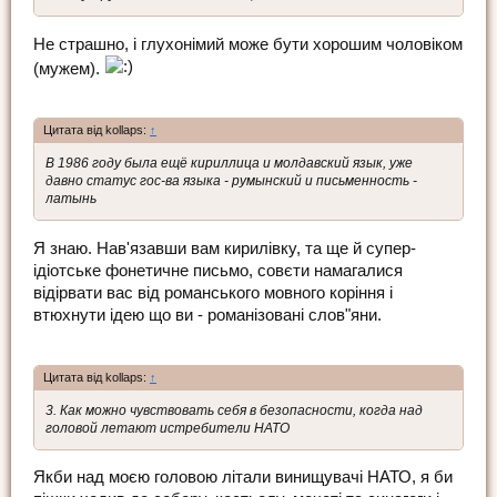
Не страшно, і глухонімий може бути хорошим чоловіком
(мужем).
Цитата від kollaps:
↑
В 1986 году была ещё кириллица и молдавский язык, уже
давно статус гос-ва языка - румынский и письменность -
латынь
Я знаю. Нав'язавши вам кирилівку, та ще й супер-
ідіотське фонетичне письмо, совєти намагалися
відірвати вас від романського мовного коріння і
втюхнути ідею що ви - романізовані слов"яни.
Цитата від kollaps:
↑
3. Как можно чувствовать себя в безопасности, когда над
головой летают истребители НАТО
Якби над моєю головою літали винищувачі НАТО, я би