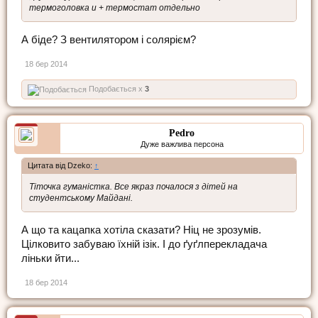
термоголовка и + термостат отдельно
А біде? З вентилятором і солярієм?
18 бер 2014
Подобається x
3
Pedro
Дуже важлива персона
Цитата від Dzeko:
↑
Тіточка гуманістка. Все якраз почалося з дітей на
студентському Майдані.
А що та кацапка хотіла сказати? Ніц не зрозумів.
Цілковито забуваю їхній ізік. І до ґуґлперекладача
ліньки йти...
18 бер 2014