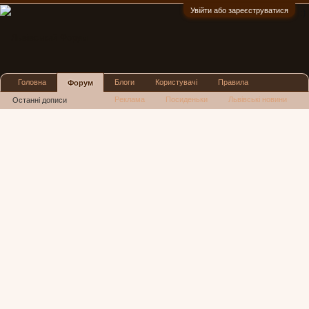
Увійти або зареєструватися
:)
Головна
Блоги
Користувачі
Правила
Форум
Реклама
Посиденьки
Львівські новини
Останні дописи