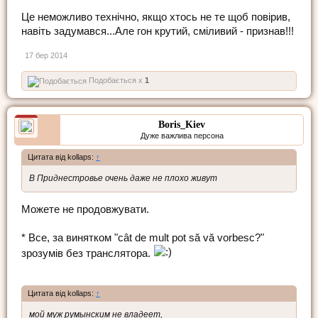
Це неможливо технічно, якщо хтось не те щоб повірив,
навіть задумався...Але гон крутий, сміливий - признав!!!
17 бер 2014
Подобається x
1
Boris_Kiev
Дуже важлива персона
Цитата від kollaps:
↑
В Приднестровье очень даже не плохо живут
Можете не продовжувати.
* Все, за винятком "cât de mult pot să vă vorbesc?"
зрозумів без транслятора.
Цитата від kollaps:
↑
мой муж румынским не владеет,