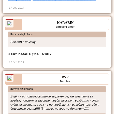
17 бер 2014
KARABIN
ukropenFuhrer
Цитата від kollaps:
↑
Бог вам в помощь:
и вам нажить ума палату...
17 бер 2014
VVV
Member
Цитата від kollaps:
↑
Ещё у нас появилось такое выражение, как платить за
воздух, поясняю: в газовые трубы пускают воздух по ночам,
счётчик крутит, а газ не потребляется и людям приходят
бешенные счета)))) И никому ничего не докажите))))