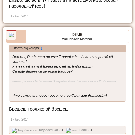
цікаво, що вони тут забули? Маєте дурика фюрера -
насолоджуйтесь!
17 бер 2014
prius
Well-Known Member
Цитата від kollaps:
↑
Domnul, Patria mea nu este Transnistria, cât de mult pot să vă
vorbesc?
Eu nu sunt pe moldoveni,eu sunt pe limba români.
Ce este despre ce se poate traduce?
---------- Додано в 20:46 ---------- Попередній допис був написаний в 20:43 ----------
Что самое интересное, это и во Франции делают))))
Брешеш троляко ой брешеш
17 бер 2014
Подобається x
1
Баян x
1