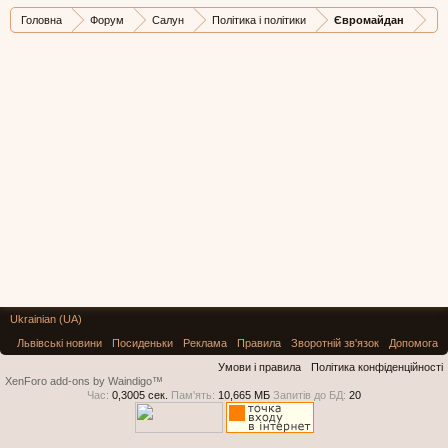
Головна
Форум
Салун
Політика і політики
Євромайдан
Ukrainian (UA)
Львівські новини
Посиденьки
Реклама
Правила
Зворотній зв'язок
Допомога
Умови і правила
Політика конфіденційності
XenForo add-ons by Waindigo™
Час:
0,3005 сек.
Пам'ять:
10,665 МБ
Запитів до БД:
20