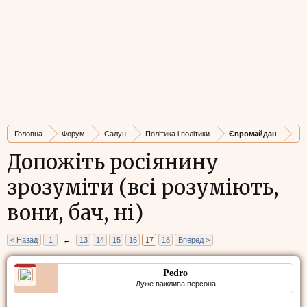
Головна
Форум
Салун
Політика і політики
Євромайдан
Допожіть росіянину
зрозуміти (всі розуміють,
вони, бач, ні)
< Назад
1
←
13
14
15
16
17
18
Вперед >
Pedro
Дуже важлива персона