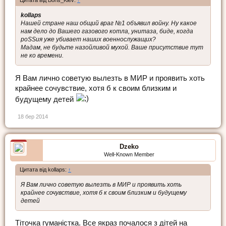
Цитата від Boris_Kiev:
↑
kollaps
Нашей стране наш общий враг №1 объявил войну. Ну какое
нам дело до Вашего газового котла, унитаза, биде, когда
роSSия уже убивает наших военнослужащих?
Мадам, не будьте назойливой мухой. Ваше присутствие тут
не ко времени.
Я Вам лично советую вылезть в МИР и проявить хоть
крайнее сочувствие, хотя б к своим близким и
будущему детей
18 бер 2014
Dzeko
Well-Known Member
Цитата від kollaps:
↑
Я Вам лично советую вылезть в МИР и проявить хоть
крайнее сочувствие, хотя б к своим близким и будущему
детей
Тіточка гуманістка. Все якраз почалося з дітей на