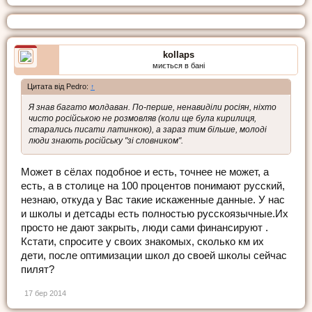
kollaps
миється в бані
Цитата від Pedro:
↑
Я знав багато молдаван. По-перше, ненавиділи росіян, ніхто
чисто російською не розмовляв (коли ще була кирилиця,
старались писати латинкою), а зараз тим більше, молоді
люди знають російську "зі словником".
Может в сёлах подобное и есть, точнее не может, а
есть, а в столице на 100 процентов понимают русский,
незнаю, откуда у Вас такие искаженные данные. У нас
и школы и детсады есть полностью русскоязычные.Их
просто не дают закрыть, люди сами финансируют .
Кстати, спросите у своих знакомых, сколько км их
дети, после оптимизации школ до своей школы сейчас
пилят?
17 бер 2014