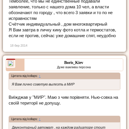
Темболее, что мы не единственные подавали
заявление, только с нашего дома 10 чел, а власти
обозначают по городу , что всего 3 заявки и то по не
исправностям
Счётчик индивидуальный , дом многоквартирный
Я Вам завтра в личку кину фото котла и термостатов,
если не против, сейчас уже домашние спят, неудобно
18 бер 2014
Boris_Kiev
Дуже важлива персона
Цитата від kollaps:
↑
Я Вам лично советую вылезть в МИР
Виїжджав у "МИР". Маю з чим порівняти. Нью-совка на
своїй території не допущу.
Цитата від kollaps:
↑
Двуконтурный автомат , на каждом радиаторе стоит