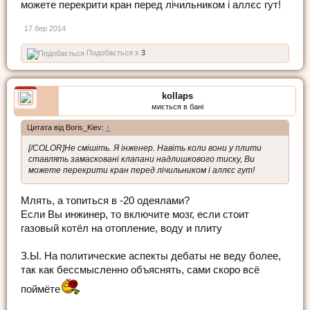
можете перекрити кран перед лічильником і аллєс гут!
17 бер 2014
Подобається x
3
kollaps
миється в бані
Цитата від Boris_Kiev:
↑
[/COLOR]Не смішіть. Я інженер. Навіть коли вони у плити
ставлять замасковані клапани надлишкового тиску, Ви
можете перекрити кран перед лічильником і аллєс гут!
Млять, а топиться в -20 одеялами?
Если Вы инжинер, то включите мозг, если стоит
газовый котёл на отопление, воду и плиту
З.Ы. На политические аспекты дебаты не веду более,
так как бессмысленно объяснять, сами скоро всё
поймёте