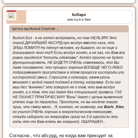
kollaps
миється в бані
Цитата від Moskal Charivnik:
↑
Видит Бог - я не хотел встревать, но так НЕЛЬЗЯ!!! Это
такой ДИЧАЙШИЙ АБСУРД про воздух вместо газа, что
ЗУБЫ ЛОМИТ!!! Ну ляпнул человек, ну бывает, но он еще и
доказывает чего-то!!! Если воздух гонят, а не газ, то Вам все
равно придётся "топить одеялами". Котёл просто не будет
функционировать. НЕ БУДЕТ!!! ОЧЕНЬ сомневаюсь, что Вы
даже понимаете, что процесс горения ВООБЩЕ ЧЕГО-ЛИБО
подразумевает присутствие в этом процессе кислорода или
кислородной смеси. Спросите у кочегара, зачем уголь
мешают с водой перед подачей в топку, например. Если газ
ваш без "вонючки" это говорит не о том, что вам воздух
гонят, а о том, что газ дают без специальной примеси. ГАЗ
НЕ ПАХНЕТ ПРАКТИЧЕСКИ!!! "Вонь" дают с целью выявления
утечки еще до трагедии. Простите, но вы несёте такую
чушь, что смеху мало... Я, конечно, не инженер, как
Boris_Kiev
,
но учился ОЧЕНЬ хорошо в энергетическом техникуме,
откуда забирали на энергофак сразу на 3-й курс(если это
хоть что-то Вам опять же говорит). ОШАРАШЕН...
Согласна , что абсурд, но когда вам приходит за