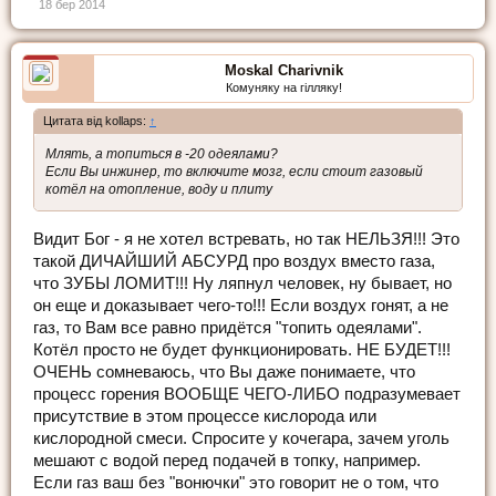
18 бер 2014
Moskal Charivnik
Комуняку на гілляку!
Цитата від kollaps:
↑
Млять, а топиться в -20 одеялами?
Если Вы инжинер, то включите мозг, если стоит газовый
котёл на отопление, воду и плиту
Видит Бог - я не хотел встревать, но так НЕЛЬЗЯ!!! Это
такой ДИЧАЙШИЙ АБСУРД про воздух вместо газа,
что ЗУБЫ ЛОМИТ!!! Ну ляпнул человек, ну бывает, но
он еще и доказывает чего-то!!! Если воздух гонят, а не
газ, то Вам все равно придётся "топить одеялами".
Котёл просто не будет функционировать. НЕ БУДЕТ!!!
ОЧЕНЬ сомневаюсь, что Вы даже понимаете, что
процесс горения ВООБЩЕ ЧЕГО-ЛИБО подразумевает
присутствие в этом процессе кислорода или
кислородной смеси. Спросите у кочегара, зачем уголь
мешают с водой перед подачей в топку, например.
Если газ ваш без "вонючки" это говорит не о том, что