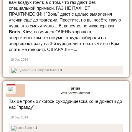
вам воздух гонят, а о том, что газ дают без
специальной примеси. ГАЗ НЕ ПАХНЕТ
ПРАКТИЧЕСКИ!!! "Вонь" дают с целью выявления
утечки еще до трагедии. Простите, но вы несёте такую
чушь, что смеху мало... Я, конечно, не инженер, как
Boris_Kiev
, но учился ОЧЕНЬ хорошо в
энергетическом техникуме, откуда забирали на
энергофак сразу на 3-й курс(если это хоть что-то Вам
опять же говорит). ОШАРАШЕН...
18 бер 2014
Подобається x
4
prius
Well-Known Member
Так це троль з якогось суходрищевска хоче донести до
нас "правду"
18 бер 2014
Баян x
1