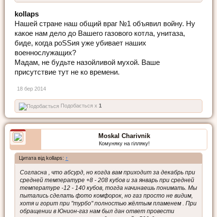
kollaps
Нашей стране наш общий враг №1 объявил войну. Ну
какое нам дело до Вашего газового котла, унитаза,
биде, когда роSSия уже убивает наших
военнослужащих?
Мадам, не будьте назойливой мухой. Ваше
присутствие тут не ко времени.
18 бер 2014
Подобається x
1
Moskal Charivnik
Комуняку на гілляку!
Цитата від kollaps:
↑
Согласна , что абсурд, но когда вам приходит за декабрь при
средней температуре +8 - 208 кубов и за январь при средней
температуре -12 - 140 кубов, тогда начинаешь понимать. Мы
пытались сделать фото комфорок, но газ просто не видим,
хотя и горит при "турбо" полностью жёлтым пламенем . При
обращении в Юнион-газ нам был дан ответ провести