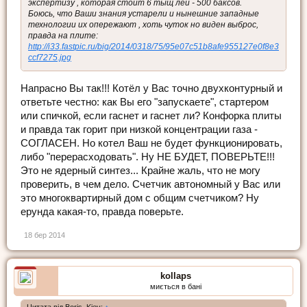
экспертизу , которая стоит 6 тыщ лей - 500 баксов.
Боюсь, что Ваши знания устарели и нынешние западные
технологии их опережают , хоть чуток но виден выброс,
правда на плите:
http://i33.fastpic.ru/big/2014/0318/75/95e07c51b8afe955127e0f8e3
ccf7275.jpg
Напрасно Вы так!!! Котёл у Вас точно двухконтурный и
ответьте честно: как Вы его "запускаете", стартером
или спичкой, если гаснет и гаснет ли? Конфорка плиты
и правда так горит при низкой концентрации газа -
СОГЛАСЕН. Но котел Ваш не будет функционировать,
либо "перерасходовать". Ну НЕ БУДЕТ, ПОВЕРЬТЕ!!!
Это не ядерный синтез... Крайне жаль, что не могу
проверить, в чем дело. Счетчик автономный у Вас или
это многоквартирный дом с общим счетчиком? Ну
ерунда какая-то, правда поверьте.
18 бер 2014
kollaps
миється в бані