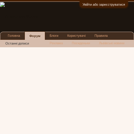
Увійти або зареєструватися
:)
Головна
Блоги
Користувачі
Правила
Форум
Реклама
Посиденьки
Львівські новини
Останні дописи