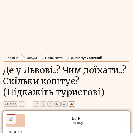
Головна
Форум
Наше місто
Львів туристичний
Де у Львові..? Чим доїхати..?
Скільки коштує?
(Підкажіть туристові)
< Назад
1
←
37
38
39
40
41
42
Lurk
Lurk dog
все то