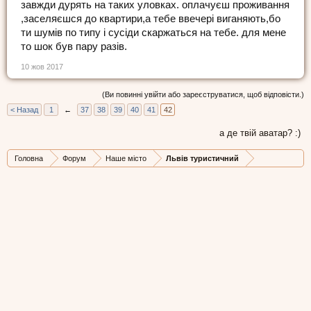
завжди дурять на таких уловках. оплачуєш проживання
,заселяєшся до квартири,а тебе ввечері виганяють,бо
ти шумів по типу і сусіди скаржаться на тебе. для мене
то шок був пару разів.
10 жов 2017
(Ви повинні увійти або зареєструватися, щоб відповісти.)
< Назад
1
←
37
38
39
40
41
42
а де твій аватар? :)
Головна
Форум
Наше місто
Львів туристичний