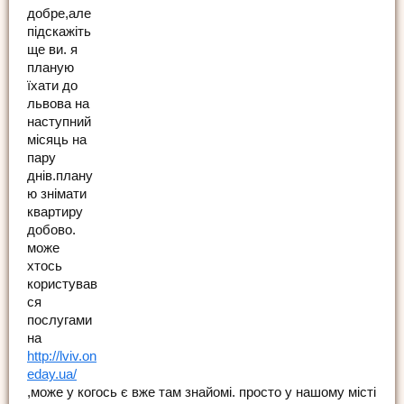
добре,але
підскажіть
ще ви. я
планую
їхати до
львова на
наступний
місяць на
пару
днів.плану
ю знімати
квартиру
добово.
може
хтось
користував
ся
послугами
на
http://lviv.on
eday.ua/
,може у когось є вже там знайомі. просто у нашому місті