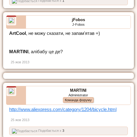
Подобається x
1
jFobos
J-Fobos
ArtCool
, не можу сказати, не запам'ятав =)
MARTINI
, алібабу це де?
25 жов 2013
MARTINI
Administrator
Команда форуму
http://www.aliexpress.com/category/1204/bicycle.html
25 жов 2013
Подобається x
3