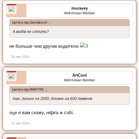
muravey
Well-Known Member
Цитата від Samojlovu4:
↑
А водіїв не сліпить?
не больше чем другие водители
16 лип 2014
ArtCool
Well-Known Member
Цитата від MARTINI:
↑
так, дальнє на 2000, ближнє на 600 люменів
оце я вам скажу, ніфіга ж собі.
16 лип 2014