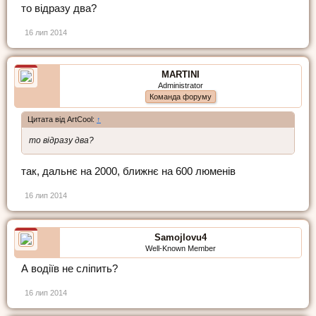
то відразу два?
16 лип 2014
MARTINI
Administrator
Команда форуму
Цитата від ArtCool:
↑
то відразу два?
так, дальнє на 2000, ближнє на 600 люменів
16 лип 2014
Samojlovu4
Well-Known Member
А водіїв не сліпить?
16 лип 2014