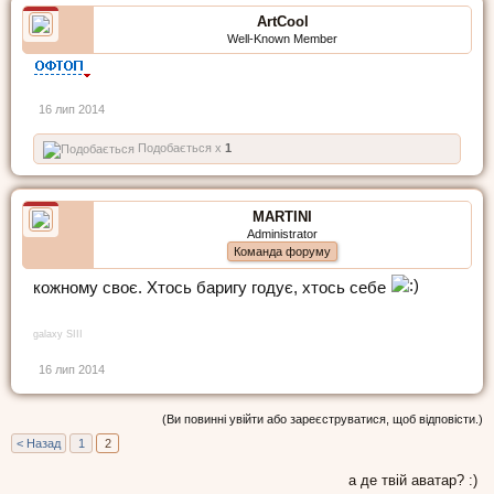
ArtCool
Well-Known Member
16 лип 2014
Подобається x
1
MARTINI
Administrator
Команда форуму
кожному своє. Хтось баригу годує, хтось себе
galaxy SIII
16 лип 2014
(Ви повинні увійти або зареєструватися, щоб відповісти.)
< Назад
1
2
а де твій аватар? :)