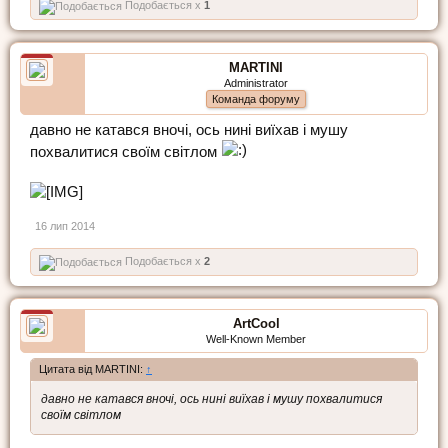
Подобається x
1
MARTINI
Administrator
Команда форуму
давно не катався вночі, ось нині виїхав і мушу
похвалитися своїм світлом
16 лип 2014
Подобається x
2
ArtCool
Well-Known Member
Цитата від MARTINI:
↑
давно не катався вночі, ось нині виїхав і мушу похвалитися
своїм світлом