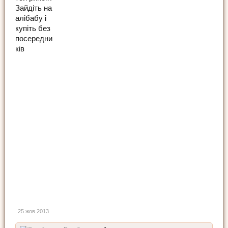
Зайдіть на
алібабу і
купіть без
посередни
ків
25 жов 2013