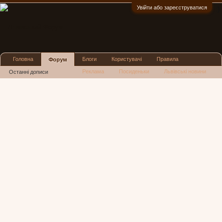
Увійти або зареєструватися
:)
Головна
Блоги
Користувачі
Правила
Форум
Реклама
Посиденьки
Львівські новини
Останні дописи