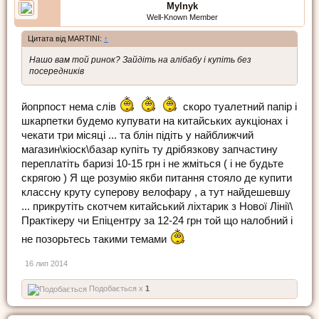
Mylnyk
Well-Known Member
Цитата від MARTINI:
↑
Нашо вам той ринок? Зайдіть на алібабу і купіть без
посередників
йопрпост нема слів
скоро туалетний папір і
шкарпетки будемо купувати на китайських аукціонах і
чекати три місяці ... та блін підіть у найближчий
магазин\кіоск\базар купіть ту дрібязкову запчастину
переплатіть баризі 10-15 грн і не жміться ( і не будьте
скрягою ) Я ще розумію якби питання стояло де купити
классну круту суперову велофару , а тут найдешевшу
... прикрутіть скотчем китайський ліхтарик з Нової Лінії\
Практікеру чи Епіцентру за 12-24 грн той що налобний і
не позорьтесь такими темами
16 лип 2014
Подобається x
1