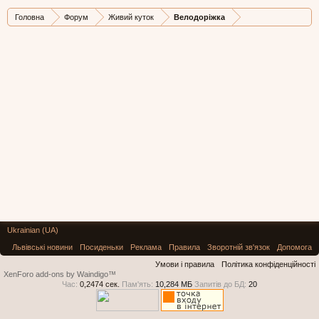
Головна
Форум
Живий куток
Велодоріжка
Ukrainian (UA)
Львівські новини
Посиденьки
Реклама
Правила
Зворотній зв'язок
Допомога
Умови і правила
Політика конфіденційності
XenForo add-ons by Waindigo™
Час:
0,2474 сек.
Пам'ять:
10,284 МБ
Запитів до БД:
20