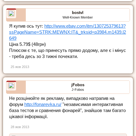
bostvl
Well-Known Member
Я купив ось тут:
http://www.ebay.com/itm/130725379613?
ssPageName=STRK:MEWNX:IT&_trksid=p3984.m1439.l2
649
Ціна 5.79$ (48грн)
Плюсом є те, що принесуть прямо додому, але є і мінус
- треба десь зо 3 тижні почекати.
25 жов 2013
jFobos
J-Fobos
Не розцінюйте як рекламу, випадково натрапив на
форум
http://fonarevka.ru/
"независимая интерактивная
база тестов и сравнения фонарей", знайшов там багато
цікавої інформації.
28 жов 2013