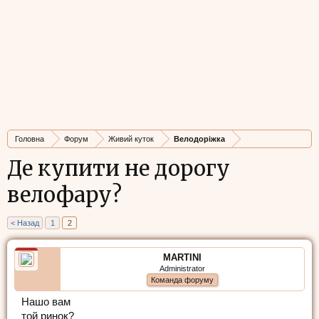
Головна
Форум
Живий куток
Велодоріжка
Де купити не дорогу
велофару?
< Назад
1
2
MARTINI
Administrator
Команда форуму
Нашо вам
той ринок?