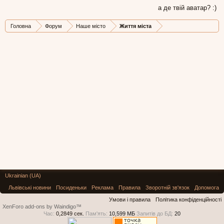
а де твій аватар? :)
Головна
Форум
Наше місто
Життя міста
Ukrainian (UA)
Львівські новини
Посиденьки
Реклама
Правила
Зворотній зв'язок
Допомога
Умови і правила
Політика конфіденційності
XenForo add-ons by Waindigo™
Час:
0,2849 сек.
Пам'ять:
10,599 МБ
Запитів до БД:
20