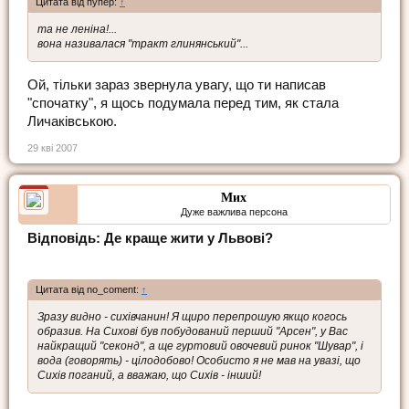
Цитата від пупер:
↑
та не леніна!...
вона називалася "тракт глинянський"...
Ой, тільки зараз звернула увагу, що ти написав
"спочатку", я щось подумала перед тим, як стала
Личаківською.
29 кві 2007
Мих
Дуже важлива персона
Відповідь: Де краще жити у Львові?
Цитата від no_coment:
↑
Зразу видно - сихівчанин! Я щиро перепрошую якщо когось
образив. На Сихові був побудований перший "Арсен", у Вас
найкращий "секонд", а ще гуртовий овочевий ринок "Шувар", і
вода (говорять) - цілодобово! Особисто я не мав на увазі, що
Сихів поганий, а вважаю, що Сихів - інший!