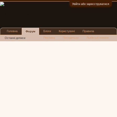
Увійти або зареєструватися
:)
Головна
Блоги
Користувачі
Правила
Форум
Реклама
Посиденьки
Львівські новини
Останні дописи