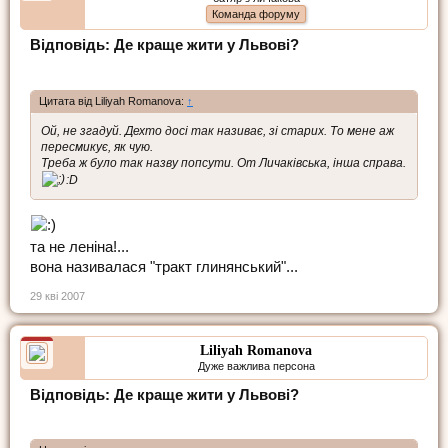
Команда форуму
Відповідь: Де краще жити у Львові?
Цитата від Liliyah Romanova:
↑
Ой, не згадуй. Дехто досі так називає, зі старих. То мене аж
пересмикує, як чую.
Треба ж було так назву попсути. От Личаківська, інша справа.
:D
та не леніна!...
вона називалася "тракт глинянський"...
29 кві 2007
Liliyah Romanova
Дуже важлива персона
Відповідь: Де краще жити у Львові?