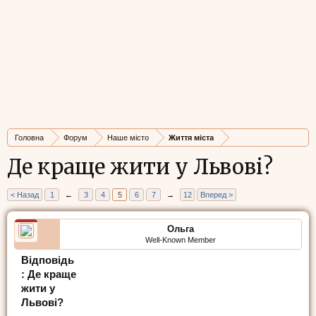
Головна
Форум
Наше місто
Життя міста
Де краще жити у Львові?
< Назад
1
←
3
4
5
6
7
→
12
Вперед >
Ольга
Well-Known Member
Відповідь
: Де краще
жити у
Львові?