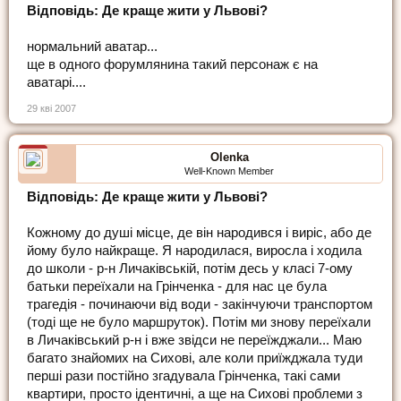
Відповідь: Де краще жити у Львові?
нормальний аватар...
ще в одного форумлянина такий персонаж є на
аватарі....
29 кві 2007
Olenka
Well-Known Member
Відповідь: Де краще жити у Львові?
Кожному до душі місце, де він народився і виріс, або де
йому було найкраще. Я народилася, виросла і ходила
до школи - р-н Личаківській, потім десь у класі 7-ому
батьки переїхали на Грінченка - для нас це була
трагедія - починаючи від води - закінчуючи транспортом
(тоді ще не було маршруток). Потім ми знову переїхали
в Личаківський р-н і вже звідси не переїжджали... Маю
багато знайомих на Сихові, але коли приїжджала туди
перші рази постійно згадувала Грінченка, такі сами
квартири, просто ідентичні, а ще на Сихові проблеми з