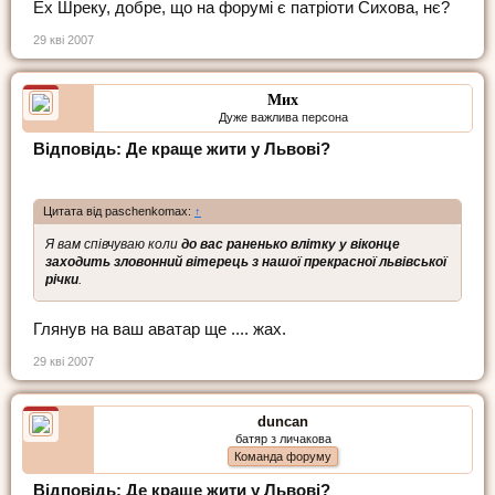
Ех Шреку, добре, що на форумі є патріоти Сихова, нє?
29 кві 2007
Мих
Дуже важлива персона
Відповідь: Де краще жити у Львові?
Цитата від paschenkomax:
↑
Я вам співчуваю коли
до вас раненько влітку у віконце
заходить зловонний вітерець з нашої прекрасної львівської
річки
.
Глянув на ваш аватар ще .... жах.
29 кві 2007
duncan
батяр з личакова
Команда форуму
Відповідь: Де краще жити у Львові?