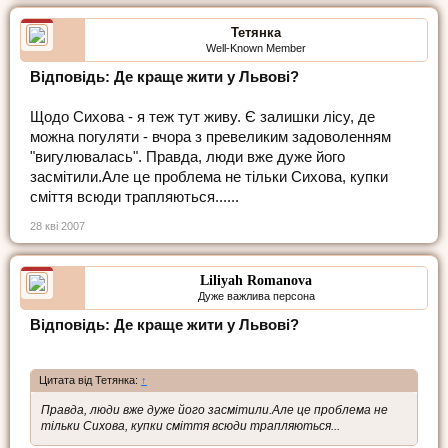
Тетянка
Well-Known Member
Відповідь: Де краще жити у Львові?
Щодо Сихова - я теж тут живу. Є залишки лісу, де
можна погуляти - вчора з превеликим задоволенням
"вигулювалась". Правда, люди вже дуже його
засмітили.Але це проблема не тільки Сихова, купки
сміття всюди трапляються......
28 кві 2007
Liliyah Romanova
Дуже важлива персона
Відповідь: Де краще жити у Львові?
Цитата від Тетянка:
↑
Правда, люди вже дуже його засмітили.Але це проблема не
тільки Сихова, купки сміття всюди трапляються...