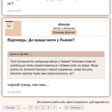
нє?
29 кві 2007
duncan
батяр з личакова
Команда форуму
Відповідь: Де краще жити у Львові?
Цитата від Мих:
↑
Тут питання де найкраще місце у Львові? Напевно там де
найбільше люди переселяються і піймав себе на думці: Якщо
їхати по Зеленій докінця і перед окружною, зліва досить
багато народу туди вже переселилося, нє?
чорний гумор, пан мих...
29 кві 2007
(Ви повинні увійти або зареєструватися, щоб відповісти.)
< Назад
1
←
3
4
5
6
7
→
12
Вперед >