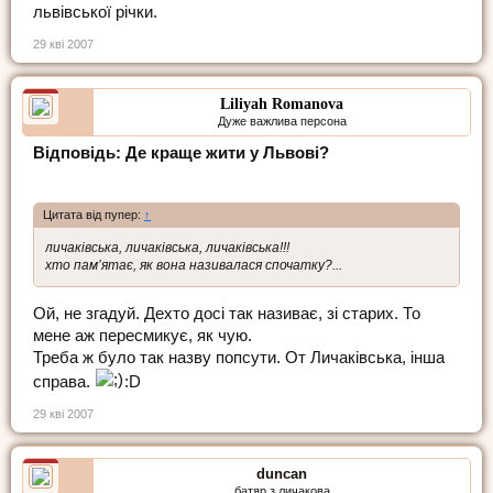
львівської річки.
29 кві 2007
Liliyah Romanova
Дуже важлива персона
Відповідь: Де краще жити у Львові?
Цитата від пупер:
↑
личаківська, личаківська, личаківська!!!
хто пам’ятає, як вона називалася спочатку?...
Ой, не згадуй. Дехто досі так називає, зі старих. То
мене аж пересмикує, як чую.
Треба ж було так назву попсути. От Личаківська, інша
справа.
:D
29 кві 2007
duncan
батяр з личакова