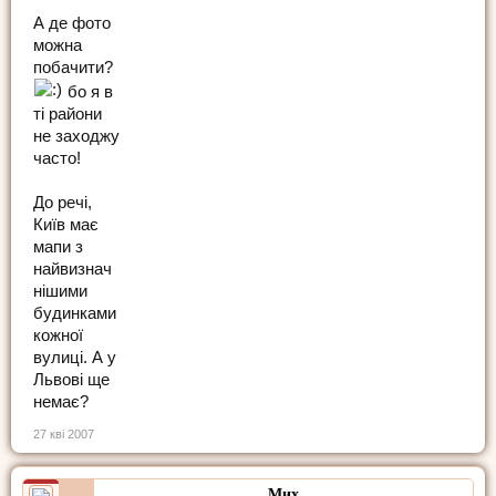
А де фото
можна
побачити?
бо я в
ті райони
не заходжу
часто!
До речі,
Київ має
мапи з
найвизнач
нішими
будинками
кожної
вулиці. А у
Львові ще
немає?
27 кві 2007
Мих