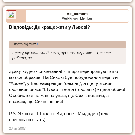
no_coment
Well-Known Member
Відповідь: Де краще жити у Львові?
Цитата від Мих:
↑
Шреку, ще один знайшовся, що Сихів ображає.... Тре шось
робити, нє...
Зразу видно - сихівчанин! Я щиро перепрошую якщо
когось образив. На Сихові був побудований перший
"Арсен", у Вас найкращий "секонд", а ще гуртовий
овочевий ринок "Шувар", і вода (говорять) - цілодобово!
Особисто я не мав на увазі, що Сихів поганий, а
вважаю, що Сихів - інший!
P.S. Якщо я - Шрек, то Ви, пане - Мійдодир (теж
приємна постать).
28 кві 2007