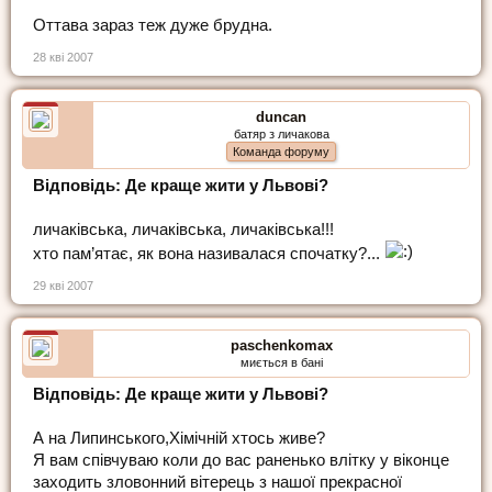
Оттава зараз теж дуже брудна.
28 кві 2007
duncan
батяр з личакова
Команда форуму
Відповідь: Де краще жити у Львові?
личаківська, личаківська, личаківська!!!
хто пам’ятає, як вона називалася спочатку?...
29 кві 2007
paschenkomax
миється в бані
Відповідь: Де краще жити у Львові?
А на Липинського,Хімічній хтось живе?
Я вам співчуваю коли до вас раненько влітку у віконце
заходить зловонний вітерець з нашої прекрасної