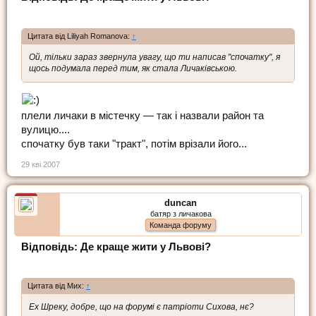
Цитата від Liliyah Romanova:
↑
Ой, тільки зараз звернула увагу, що ти написав "спочатку", я
щось подумала перед тим, як стала Личаківською.
плели личаки в містечку — так і назвали район та
вулицю....
спочатку був таки "тракт", потім врізали його...
29 кві 2007
duncan
батяр з личакова
Команда форуму
Відповідь: Де краще жити у Львові?
Цитата від Мих:
↑
Ех Шреку, добре, що на форумі є патріоти Сихова, нє?