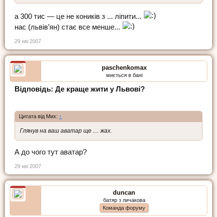
а 300 тис — це не коників з ... ліпити...
нас (львів’ян) стає все менше...
29 кві 2007
paschenkomax
миється в бані
Відповідь: Де краще жити у Львові?
Цитата від Мих:
↑
Глянув на ваш аватар ще .... жах.
А до чого тут аватар?
29 кві 2007
duncan
батяр з личакова
Команда форуму