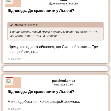
Дуже важлива персона
Відповідь: Де краще жити у Львові?
Цитата від no_coment:
↑
Раніше навіть такий гумор блукав Львовом: "Ти звідки?" - "Я?
Зі Львова, а ти?". "А я - з Сихова!"
Шреку, ще один знайшовся, що Сихів ображає.... Тре
шось робити, нє...
27 кві 2007
paschenkomax
миється в бані
Відповідь: Де краще жити у Львові?
Мені подобається Коновальця,Єфремова.
28 кві 2007