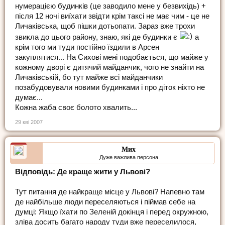
нумерацією будинків (це заводило мене у безвихідь) +
після 12 ночі виїхати звідти крім таксі не має чим - це не
Личаківська, щоб пішки дотьопати. Зараз вже трохи
звикла до цього району, знаю, які де будинки є
а
крім того ми туди постійно їздили в Арсен
закуплятися... На Сихові мені подобається, що майже у
кожному дворі є дитячий майданчик, чого не знайти на
Личаківській, бо тут майже всі майданчики
позабудовували новими будинками і про діток ніхто не
думає...
Кожна жаба своє болото хвалить...
29 кві 2007
Мих
Дуже важлива персона
Відповідь: Де краще жити у Львові?
Тут питання де найкраще місце у Львові? Напевно там
де найбільше люди переселяються і піймав себе на
думці: Якщо їхати по Зеленій докінця і перед окружною,
зліва досить багато народу туди вже переселилося,