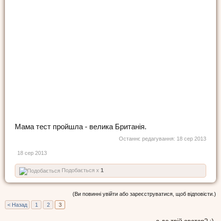
Мама тест пройшла - велика Британія.
Останнє редагування:
18 сер 2013
18 сер 2013
Подобається x
1
(Ви повинні увійти або зареєструватися, щоб відповісти.)
< Назад
1
2
3