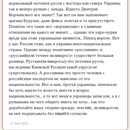
нормальный потомок русов с востока или севера Украины
так и венгро-румын с запада. Идиота Дмитрия
Корчинского все знают? Так вот он мне напоминает
цыгана-Будулая, даже фикса золотая и та присутствует..
Понятно что такие вот «корчинские» к славянам
отношения ни какого не имеют… однако эти укро-чурки
вроде как тоже украинцами являются.. Пипец короче. Вот
у нас Россия тоже, как и украина-многонациональная
страна. Однако между понятиями «россиянин» и
«русский(или точнее великорос)» существует большая
разница. Русские(великоросы)-это потомки русов,
наследники Киевской Руси(ни какой укруси не
существовало). А россиянин-это просто человек с
российским паспортом не зависимо от его
национальности. Вот и вам, братья украинцы, немешало
бы хоть какую-то ясность внести в вопрос
национальности.. а то вот меня в украинцы записали, а я с
румынами ни чего общего иметь не хочу.. так что
доработайте вашу теорию прежде, чем
нас,
великоросов
,
на неё подписывать без
нашего
согласия.
17 жов 2012