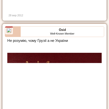
28 вер 2012
Oxid
Well-Known Member
Не розумію, чому Грузії а не України