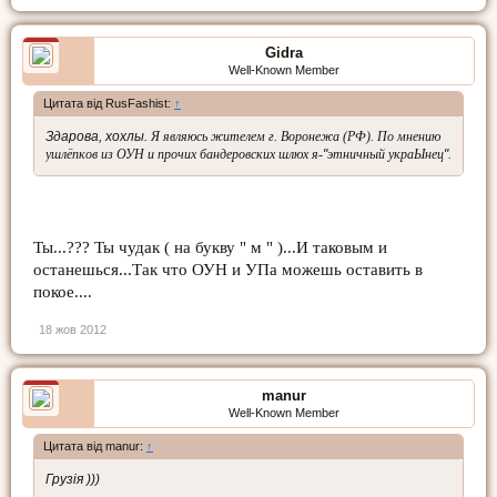
Gidra
Well-Known Member
Цитата від RusFashist:
↑
Здарова, хохлы.
Я являюсь жителем г. Воронежа (РФ). По мнению
ушлёпков из ОУН и прочих бандеровских шлюх я-
"
этничный украЫнец
"
.
Ты...??? Ты чудак ( на букву " м " )...И таковым и
останешься...Так что ОУН и УПа можешь оставить в
покое....
18 жов 2012
manur
Well-Known Member
Цитата від manur:
↑
Грузія )))