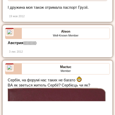
І дружина моя також отримала паспорт Грузії.
19 жов 2012
Aleon
Well-Known Member
Австрия
))))))))))
3 лис 2012
Mactuc
Member
Сербія, на форумі нас таких не багато
ВА як зветься житель Сербії? Сербієць чи як?