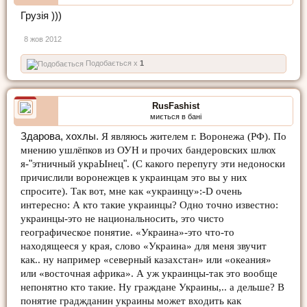
Грузія )))
8 жов 2012
Подобається x
1
RusFashist
миється в бані
Здарова, хохлы.
Я являюсь жителем г. Воронежа (РФ). По
мнению ушлёпков из ОУН и прочих бандеровских шлюх
я-
"
этничный украЫнец
"
. (С какого перепугу эти недоноски
причислили воронежцев к украинцам это вы у них
спросите). Так вот, мне как «украинцу»:-D очень
интересно: А кто такие украинцы? Одно точно известно:
украинцы-это не национальносить, это чисто
географическое понятие. «Украина»-это что-то
находящееся у края, слово «Украина» для меня звучит
как.. ну например «северный казахстан» или «океания»
или «восточная африка». А уж украинцы-так это вообще
непонятно кто такие. Ну граждане Украины,.. а дельше? В
понятие граджданин украины может входить как