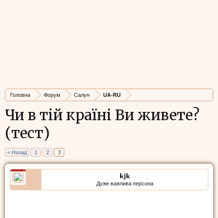
Головна
Форум
Салун
UA-RU
Чи в тій країні Ви живете?
(тест)
< Назад
1
2
3
kjk
Дуже важлива персона