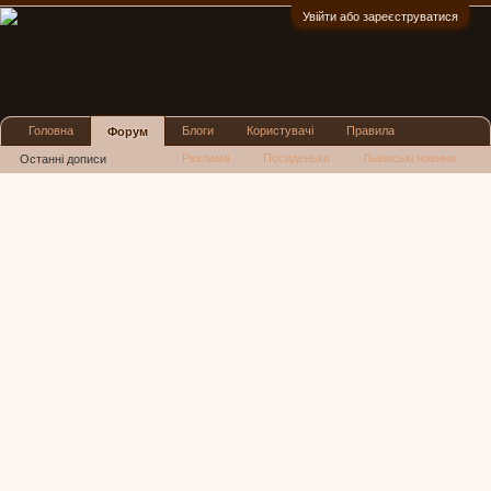
Увійти або зареєструватися
:)
Головна
Блоги
Користувачі
Правила
Форум
Реклама
Посиденьки
Львівські новини
Останні дописи