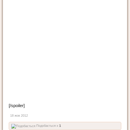
[/spoiler]
18 жов 2012
Подобається x
1