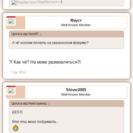
Подобається x
1
Фауст
Well-Known Member
Цитата від VasMT:
↑
А чё хохлам делать на украинском форуме?
?! Как чё? На мове размовляться?!
7 гру 2012
Shiver2005
Well-Known Member
Цитата від Невстранец:
↑
EESTI.
Кто ппы моог подуумать...