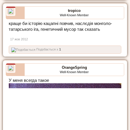
tropico
Well-Known Member
краще би історію кацапні повчив, наслєдія монголо-
татарського іга, генетичний мусор так сказать
17 жов 2012
Подобається x
1
OrangeSpring
Well-Known Member
У меня всегда такое