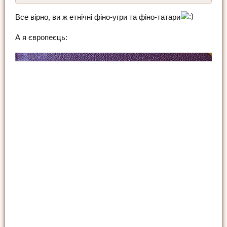
Все вірно, ви ж етнічні фіно-угри та фіно-татари
А я європеєць: