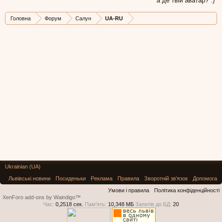
а де твій аватар? :)
Головна
Форум
Салун
UA-RU
Ukrainian (UA)
Львівські новини
Посиденьки
Реклама
Правила
Зворотній зв'язок
Допомога
Умови і правила
Політика конфіденційності
XenForo add-ons by Waindigo™
Час:
0,2518 сек.
Пам'ять:
10,348 МБ
Запитів до БД:
20