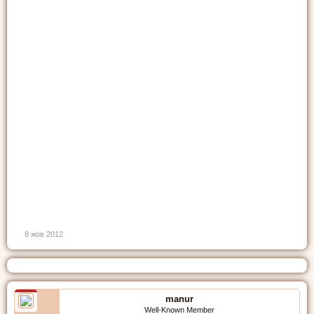
8 жов 2012
manur
Well-Known Member