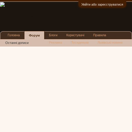
Увійти або зареєструватися
:)
Головна
Блоги
Користувачі
Правила
Форум
Реклама
Посиденьки
Львівські новини
Останні дописи