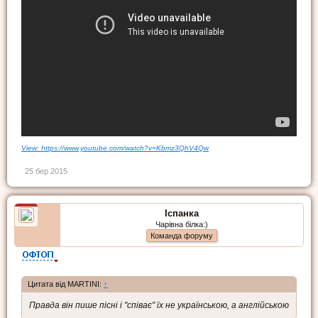
View: https://www.youtube.com/watch?v=Kbmz3QhV4Qw
25 бер 2015
Іспанка
Чарівна білка:)
Команда форуму
Цитата від MARTINI:
↑
Правда він пише пісні і "співає" їх не українською, а англійською