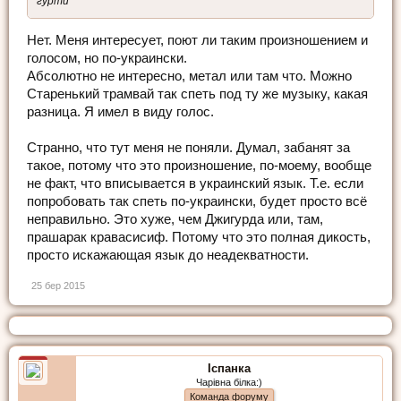
гурти
Нет. Меня интересует, поют ли таким произношением и
голосом, но по-украински.
Абсолютно не интересно, метал или там что. Можно
Старенький трамвай так спеть под ту же музыку, какая
разница. Я имел в виду голос.
Странно, что тут меня не поняли. Думал, забанят за
такое, потому что это произношение, по-моему, вообще
не факт, что вписывается в украинский язык. Т.е. если
попробовать так спеть по-украински, будет просто всё
неправильно. Это хуже, чем Джигурда или, там,
прашарак кравасисиф. Потому что это полная дикость,
просто искажающая язык до неадекватности.
25 бер 2015
Іспанка
Чарівна білка:)
Команда форуму