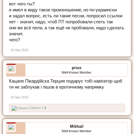
вот чего ты?
я имел в виду такое произношение, но по-украински
и задал вопрос, есть ли такие песни, попросил ссылки
нет - значит, надо, чтоб ПТ попробовали спеть так
они же всё пели, а так ещё не пробовали, надо сделать
значит.
чего?
25 бер 2015
prius
Well-Known Member
Кацапе Пікардійска Терция подарує тобі навігатор щоб
ти не заблукав і пішов в еротичному напрямку
25 бер 2015
Смішно x
1
Mikhail
Well-Known Member