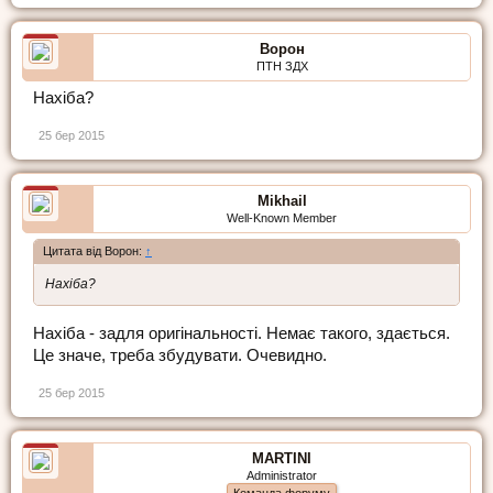
Ворон
ПТН ЗДХ
Нахіба?
25 бер 2015
Mikhail
Well-Known Member
Цитата від Ворон:
↑
Нахіба?
Нахіба - задля оригінальності. Немає такого, здається.
Це значе, треба збудувати. Очевидно.
25 бер 2015
MARTINI
Administrator
Команда форуму