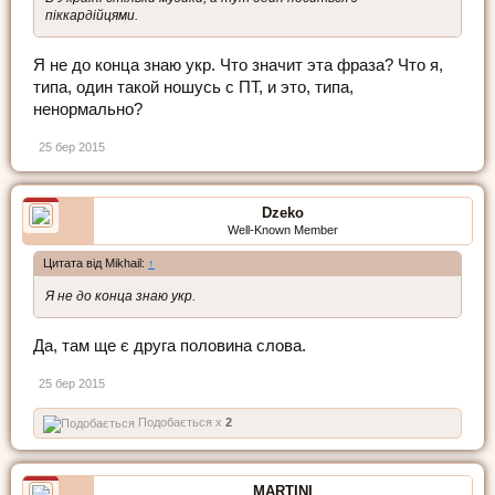
піккардійцями.
Я не до конца знаю укр. Что значит эта фраза? Что я,
типа, один такой ношусь с ПТ, и это, типа,
ненормально?
25 бер 2015
Dzeko
Well-Known Member
Цитата від Mikhail:
↑
Я не до конца знаю укр.
Да, там ще є друга половина слова.
25 бер 2015
Подобається x
2
MARTINI