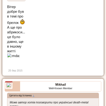
Вітер
добре був
в темі про
брелок
А ще про
абрикоси...
це було
давно, ще
в іншому
житті
25 бер 2015
Mikhail
Well-Known Member
Цитата від Іспанка:
↑
Може автор хотів поговорити про українські death-metal