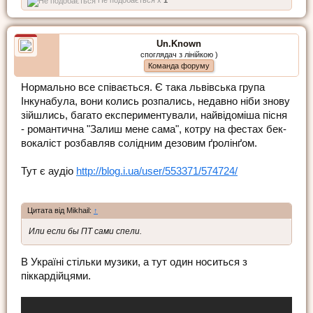
Un.Known
споглядач з лінійкою )
Команда форуму
Нормально все співається. Є така львівська група
Інкунабула, вони колись розпались, недавно ніби знову
зійшлись, багато експериментували, найвідоміша пісня
- романтична "Залиш мене сама", котру на фестах бек-
вокаліст розбавляв солідним дезовим ґролінґом.
Тут є аудіо
http://blog.i.ua/user/553371/574724/
Цитата від Mikhail:
↑
Или если бы ПТ сами спели.
В Україні стільки музики, а тут один носиться з
піккардійцями.