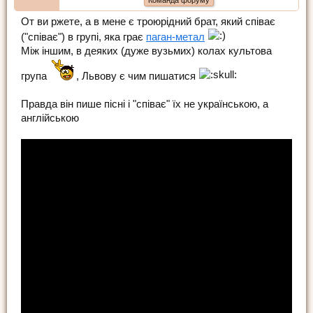
От ви ржете, а в мене є троюрідний брат, який співає
("співає") в групі, яка грає
паган-метал
Між іншим, в деяких (дуже вузьмих) колах культова
група
, Львову є чим пишатися
Правда він пише пісні і "співає" їх не українською, а
англійською