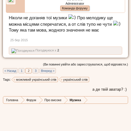
Administrator
Команда форуму
Ніколи не доганяв тої музики
Про мелодику ще
можна місцями сперечатися, а от слів тупо не чути
Тому яка там мова, жодного значення не має
25 бер 2015
Погоджуюся x
2
(Ви повинні увійти або зареєструватися, щоб відповісти.)
< Назад
1
2
3
Вперед >
Tags:
можливий український спів
український спів
а де твій аватар? :)
Головна
Форум
Про високе
Музика