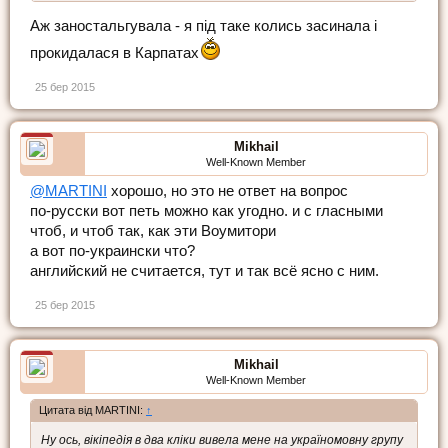
Аж заностальгувала - я під таке колись засинала і
прокидалася в Карпатах
25 бер 2015
Mikhail
Well-Known Member
@MARTINI
хорошо, но это не ответ на вопрос
по-русски вот петь можно как угодно. и с гласными
чтоб, и чтоб так, как эти Воумитори
а вот по-украински что?
английский не считается, тут и так всё ясно с ним.
25 бер 2015
Mikhail
Well-Known Member
Цитата від MARTINI:
↑
Ну ось, вікіпедія в два кліки вивела мене на україномовну групу