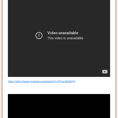
View: https://www.youtube.com/watch?v=G7xoJkkSkQg