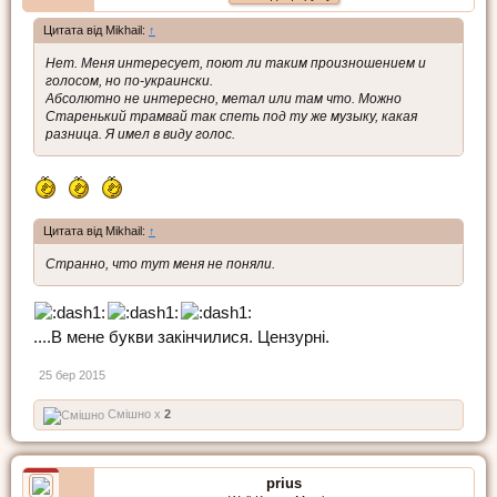
Цитата від Mikhail:
↑
Нет. Меня интересует, поют ли таким произношением и
голосом, но по-украински.
Абсолютно не интересно, метал или там что. Можно
Старенький трамвай так спеть под ту же музыку, какая
разница. Я имел в виду голос.
Цитата від Mikhail:
↑
Странно, что тут меня не поняли.
....В мене букви закінчилися. Цензурні.
25 бер 2015
Смішно x
2
prius