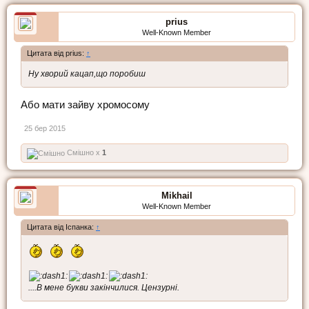
prius
Well-Known Member
Цитата від prius:
↑
Ну хворий кацап,що поробиш
Або мати зайву хромосому
25 бер 2015
Смішно x
1
Mikhail
Well-Known Member
Цитата від Іспанка:
↑
....В мене букви закінчилися. Цензурні.