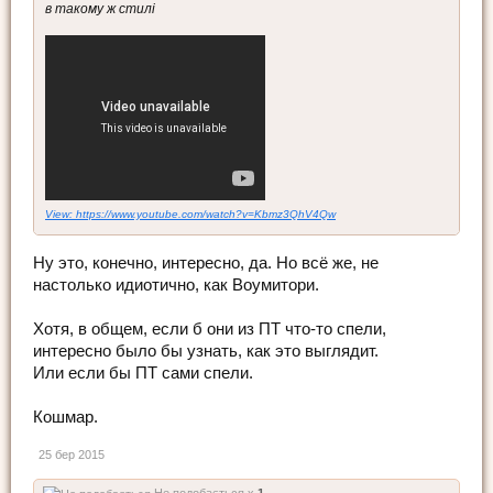
в такому ж стилі
View: https://www.youtube.com/watch?v=Kbmz3QhV4Qw
Ну это, конечно, интересно, да. Но всё же, не
настолько идиотично, как Воумитори.
Хотя, в общем, если б они из ПТ что-то спели,
интересно было бы узнать, как это выглядит.
Или если бы ПТ сами спели.
Кошмар.
25 бер 2015
Не подобається x
1