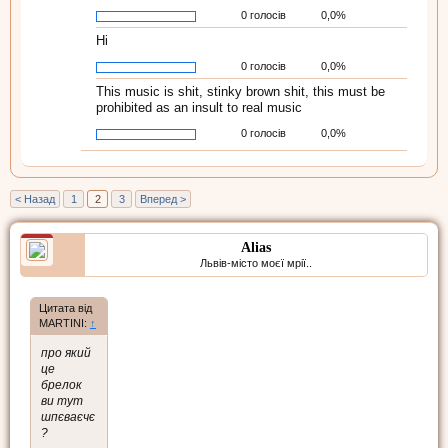
0 голосів
0,0%
Ні
0 голосів
0,0%
This music is shit, stinky brown shit, this must be
prohibited as an insult to real music
0 голосів
0,0%
< Назад
1
2
3
Вперед >
Alias
Львів-місто моєї мрії..
Цитата від
MARTINI:
↑
про який
це
брелок
ви тут
шпєваєчє
?