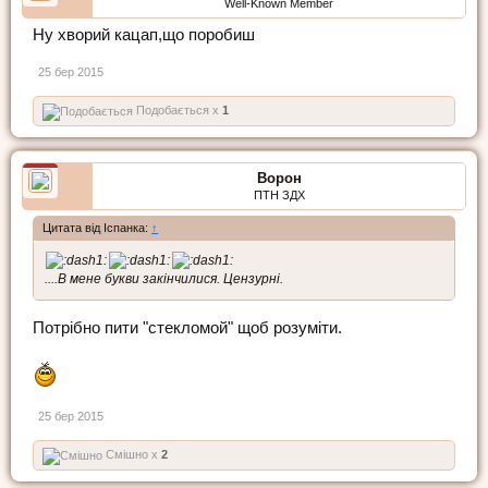
Well-Known Member
Ну хворий кацап,що поробиш
25 бер 2015
Подобається x
1
Ворон
ПТН ЗДХ
Цитата від Іспанка:
↑
....В мене букви закінчилися. Цензурні.
Потрібно пити "стекломой" щоб розуміти.
25 бер 2015
Смішно x
2