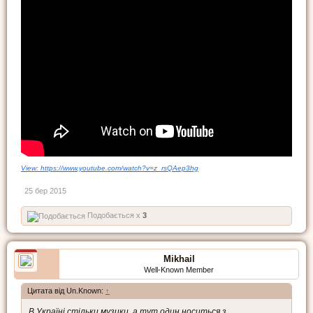
View: https://www.youtube.com/watch?v=z_rsQAep3hg
25 бер 2015
Подобається x
3
Mikhail
Well-Known Member
Цитата від Un.Known:
↑
В Україні стільки музики, а тут один носиться з