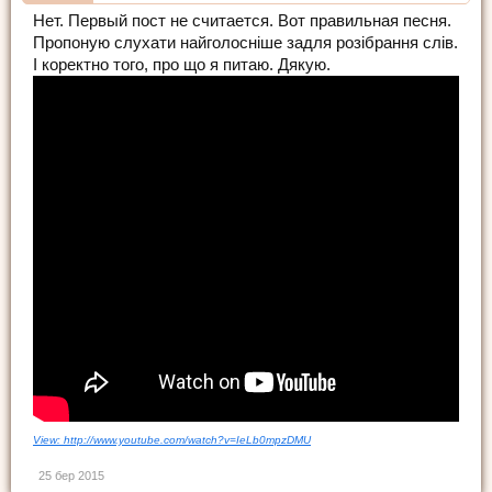
Нет. Первый пост не считается. Вот правильная песня.
Пропоную слухати найголосніше задля розібрання слів.
І коректно того, про що я питаю. Дякую.
View: http://www.youtube.com/watch?v=IeLb0mpzDMU
25 бер 2015