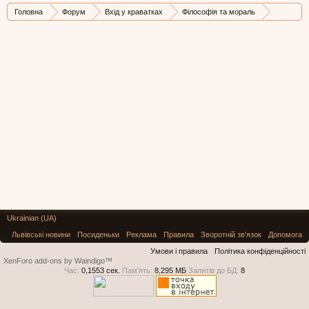
Головна
Форум
Вхід у краватках
Філософія та мораль
Чи боїтесь Ви...смерті?
Ukrainian (UA)
Львівські новини
Посиденьки
Реклама
Правила
Зворотній зв'язок
Допомога
Умови і правила
Політика конфіденційності
XenForo add-ons by Waindigo™
Час:
0,1553 сек.
Пам'ять:
8,295 МБ
Запитів до БД:
8