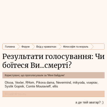
Головна
Форум
Вхід у краватках
Філософія та мораль
Чи боїтесь Ви...смерті?
Результати голосування: Чи
боїтеся Ви...смерті?
Користувачі, що проголосували за 'Мені байдуже'
Otsoa
Vexler
RHom
Pikova dama
Nevermind
mikyoda
vseprav
Syslik Gopnik
Comte Mouravieff
ellis
10 голосів всього.
а де твій аватар? :)