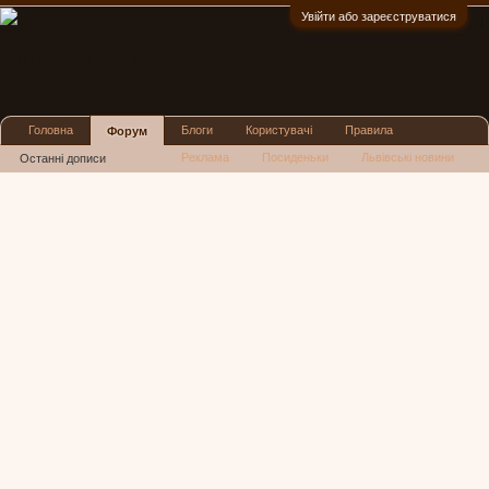
Увійти або зареєструватися
:)
Головна
Блоги
Користувачі
Правила
Форум
Реклама
Посиденьки
Львівські новини
Останні дописи