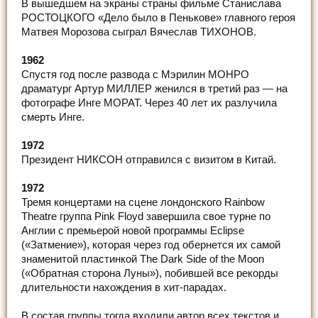
В вышедшем на экраны страны фильме Станислава
РОСТОЦКОГО «Дело было в Пенькове» главного героя
Матвея Морозова сыграл Вячеслав ТИХОНОВ.
1962
Спустя год после развода с Мэрилин МОНРО
драматург Артур МИЛЛЕР женился в третий раз — на
фотографе Инге МОРАТ. Через 40 лет их разлучила
смерть Инге.
1972
Президент НИКСОН отправился с визитом в Китай.
1972
Тремя концертами на сцене лондонского Rainbow
Theatre группа Pink Floyd завершила свое турне по
Англии с премьерой новой программы Eclipse
(«Затмение»), которая через год обернется их самой
знаменитой пластинкой The Dark Side of the Moon
(«Обратная сторона Луны»), побившей все рекорды
длительности нахождения в хит-парадах.
В состав группы тогда входили автор всех текстов и