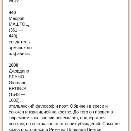
ИСЬ:
440
Месроп
МАШТОЦ
(361 —
440),
создатель
армянского
алфавита.
1600
Джордано
БРУНО
Giordano
BRUNO/
(1548 —
1600),
итальянский философ и поэт. Обвинен в ереси и
сожжен инквизицией на костре. До того он провел в
тюремном заключении восемь лет, подвергался
пыткам, но не отказался от своих убеждений. Сама же
казнь состоялась в Риме на Площади Цветов.