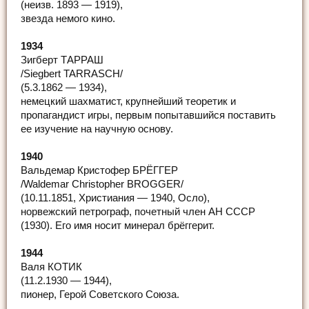
(неизв. 1893 — 1919),
звезда немого кино.
1934
Зигберт ТАРРАШ
/Siegbert TARRASCH/
(5.3.1862 — 1934),
немецкий шахматист, крупнейший теоретик и
пропагандист игры, первым попытавшийся поставить
ее изучение на научную основу.
1940
Вальдемар Кристофер БРЁГГЕР
/Waldemar Christopher BROGGER/
(10.11.1851, Христиания — 1940, Осло),
норвежский петрограф, почетный член АН СССР
(1930). Его имя носит минерал брёггерит.
1944
Валя КОТИК
(11.2.1930 — 1944),
пионер, Герой Советского Союза.