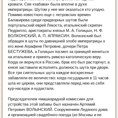
кровати. Сия «забава» была вполне в духе
императрицы. Шутом у нее мог оказаться кто угодно.
Помимо известного еще с петровских времен
Балакирева среди придворных шутов были
португальский еврей Лякоста, итальянский скрипач
Педрилло, аристократы князья М. А. Голицын, Н. Ф.
ВОЛКОНСКИЙ, А. П. АПРАКСИН. Волконский был
обращен в шуты по давнишней злобе императрицы к
его жене Аграфене Петровне, дочери Петра
БЕСТУЖЕВА, а Голицын посмел за границей жениться
на итальянке и принять римско-католическую веру.
Когда он вернулся в Россию, брак его был расторгнут, а
князя заставили исполнять должность шута при дворе.
Все три сиятельных шута каждое воскресенье
забавляли ее величество: когда государыня в 11 часов
шла из церкви, они представляли перед нею из себя
кур-наседок и кудахтали.
Председателем «машкарадной комиссии» для
устройства этой забавы был назначен Артемий
Петрович ВОЛЫНСКИЙ. Сооружением Ледяного дома
и организацией свадебного поезда (из Москвы и ее