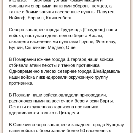
Мельзак — важными узлами коммуникаций и
сильными опорными пунктами обороны немцев, а
также с боями заняли населенные пункты Плаутен,
Нойхоф, Борнитт, Клингенберг.
Северо-западнее города Грудзяндз (Грауденц) наши
войска, наступая вдоль левого берега Вислы,
овладели населенными пунктами Группе, Флетенау,
Бушин, Скшинкен, Медзно, Оше.
В Померании южнее города Штаргард наши войска
отбивали атаки пехоты и танков противника.
Одновременно в лесах севернее города Шнайдемюль
наши войска ликвидировали окруженную группу
противника.
В Познани наши войска овладели пригородами,
расположенными на восточном берегу реки Варты.
Остатки окруженного гарнизона противника
удерживаются только в Цитадели.
В Силезии северо-западнее и западнее города Бунцлау
наши войска с боем заняли более 50 населенных