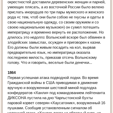
окрестностей доставили деревенских женщин и парней,
умеющих плясать, а из восточной России было велено
прислать инородцев по три пары мужеского и женского
рода «с тем, чтоб они были собою не гнусны и одеты в
свою национальную одежду, со своим оружием и со
своею национальною музыкою») он сумел потешить
императрицу и временно вернуть ее расположение. Но
длилось это недолго: Волынский вскоре был обвинен в
злодейских замыслах, осужден и приговорен к казни.
Его должны были живым посадить на кол, вырвав
предварительно язык, но императрица оказала
последнюю милость, приказав отсечь Волынскому
голову. Что и говорить, веселые были денечки...
1864
Первая успешная атака подводной лодки. Во время
Гражданской войны в США приводимая в движение
вручную и вооруженная шестовой миной подлодка
конфедератов «Ханли» под командованием лейтенанта
ДИКСОНА пустила на дно Чарльстонской бухты
паровой корвет северян «Хаусатоник», вооруженный 16
пушками. Сообщив установленным сигналом об