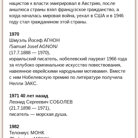
нацистов к власти эмигрировал в Австрию, после
аншлюса страны взял французское гражданство, а
когда началась мировая война, уехал в США и в 1946
году стал гражданином этой страны.
1970
Шмуэль Йосеф АГНОН
/Samuel Josef AGNON/
(17.7.1888 — 1970),
израильский писатель, нобелевский лауреат 1966 года
за «глубоко оригинальное искусство повествования,
навеянное еврейскими народными мотивами». Вместе
с ним Нобелевскую премию по литературе получила
Нелли ЗАКС.
1971 40 лет назад
Леонид Сергеевич СОБОЛЕВ
(21.7.1898 — 1971),
писатель — морская душа.
1982
Телониус МОНК