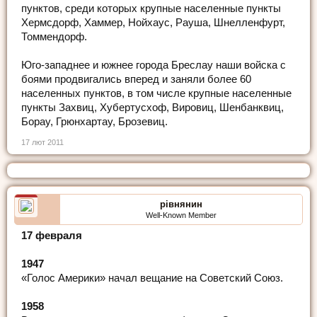
пунктов, среди которых крупные населенные пункты
Хермсдорф, Хаммер, Нойхаус, Рауша, Шнелленфурт,
Томмендорф.
Юго-западнее и южнее города Бреслау наши войска с
боями продвигались вперед и заняли более 60
населенных пунктов, в том числе крупные населенные
пункты Захвиц, Хубертусхоф, Вировиц, Шенбанквиц,
Борау, Грюнхартау, Брозевиц.
17 лют 2011
рівнянин
Well-Known Member
17 февраля
1947
«Голос Америки» начал вещание на Советский Союз.
1958