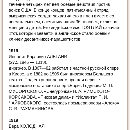
течение четырех лет вел боевые действия против
войск США. В конце концов, пятитысячный отряд
американских солдат захватил его в плен вместе со
всем племенем, насчитывавшим 36 человек, включая
женщин и детей. Его индейское имя ГОЯТЛАЙ означает
«тот, который зевает», а английское стало боевым
кличем десантников-парашютистов.
1919
Ипполит Карлович АЛЬТАНИ
(27.5.1846 — 1919),
дирижер. В 1867—82 работал в частной русской опере
в Киеве, а с 1882 по 1906 был дирижером Большого
театра. Под его управлением прошли первые
московские постановки опер «Борис Годунов» М. П.
МУСОРГСКОГО, «Снегурочка» Н. А. РИМСКОГО-
КОРСАКОВА, «Пиковая дама» и «Иоланта» П. И.
ЧАЙКОВСКОГО, состоялась премьера оперы «Алеко»
С. В. РАХМАНИНОВА.
1919
Вера ХОЛОДНАЯ