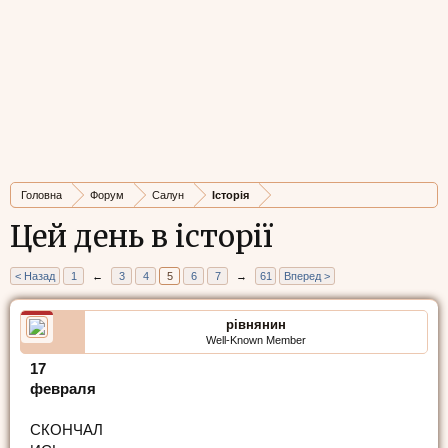
Головна
Форум
Салун
Історія
Цей день в історії
< Назад
1
←
3
4
5
6
7
→
61
Вперед >
рівнянин
Well-Known Member
17
февраля
СКОНЧАЛ