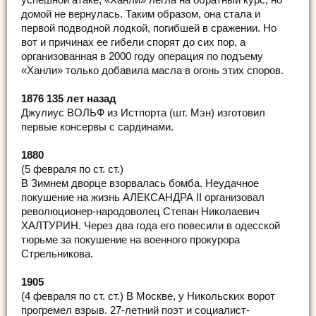
успешной атаке, «Ханли» легла на обратный курс, но
домой не вернулась. Таким образом, она стала и
первой подводной лодкой, погибшей в сражении. Но
вот и причинах ее гибели спорят до сих пор, а
организованная в 2000 году операция по подъему
«Ханли» только добавила масла в огонь этих споров.
1876 135 лет назад
Джулиус ВОЛЬФ из Истпорта (шт. Мэн) изготовил
первые консервы с сардинами.
1880
(5 февраля по ст. ст.)
В Зимнем дворце взорвалась бомба. Неудачное
покушение на жизнь АЛЕКСАНДРА II организовал
революционер-народоволец Степан Николаевич
ХАЛТУРИН. Через два года его повесили в одесской
тюрьме за покушение на военного прокурора
Стрельникова.
1905
(4 февраля по ст. ст.) В Москве, у Никольских ворот
прогремел взрыв. 27-летний поэт и социалист-