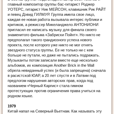
главный композитор группы бас-гитарист Роджер
УОТЕРС, гитарист Ник МЕЙСОН, клавишник Рик РАЙТ
и певец Дэвид ГИЛМУР. Группа имела свое лицо,
каждая ее новая работа вызывала интерес публики и
критиков, а режиссер Микеланджело АНТОНИОНИ
пригласил ее написать музыку для финала своего
знаменитого фильма «Забриски Пойнт». Но никто не
предполагал такого грандиозного успеха нового
проекта, после которого уже никто не мог отнять
звездного статуса группы. Ее не только ни с кем
больше не путали, но даже не пытались подражать.
Музыканты потом записали вместе еще несколько
альбомов, их композиция Another Brick in the Wall
обрела невиданный успех (и была запрещена) сначала
в расистской ЮАР, а 20 лет спустя и в Латвии под
предлогом нарушения авторских прав, когда под
названием «Черный Карлис» стала гимном
протестующих против ограничения права учиться на
родном языке.
1979
Китай напал на Северный Вьетнам. Как называть эту