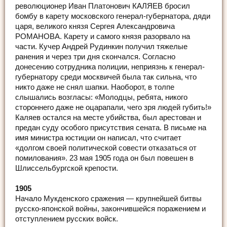
революционер Иван Платонович КАЛЯЕВ бросил
бомбу в карету московского генерал-губернатора, дяди
царя, великого князя Сергея Александровича
РОМАНОВА. Карету и самого князя разорвало на
части. Кучер Андрей Рудинкин получил тяжелые
ранения и через три дня скончался. Согласно
донесению сотрудника полиции, неприязнь к генерал-
губернатору среди москвичей была так сильна, что
никто даже не снял шапки. Наоборот, в толпе
слышались возгласы: «Молодцы, ребята, никого
стороннего даже не оцарапали, чего зря людей губить!»
Каляев остался на месте убийства, был арестован и
предан суду особого присутствия сената. В письме на
имя министра юстиции он написал, что считает
«долгом своей политической совести отказаться от
помилования». 23 мая 1905 года он был повешен в
Шлиссельбургской крепости.
1905
Начало Мукденского сражения — крупнейшей битвы
русско-японской войны, закончившейся поражением и
отступлением русских войск.