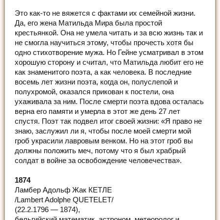
Это как-то не вяжется с фактами их семейной жизни.
Да, его жена Матильда Мира была простой
крестьянкой. Она не умела читать и за всю жизнь так и
не смогла научиться этому, чтобы прочесть хотя бы
одно стихотворение мужа. Но Гейне усматривал в этом
хорошую сторону и считал, что Матильда любит его не
как знаменитого поэта, а как человека. В последние
восемь лет жизни поэта, когда он, полуслепой и
полухромой, оказался прикован к постели, она
ухаживала за ним. После смерти поэта вдова осталась
верна его памяти и умерла в этот же день 27 лет
спустя. Поэт так подвел итог своей жизни: «Я право не
знаю, заслужил ли я, чтобы после моей смерти мой
гроб украсили лавровым венком. Но на этот гроб вы
должны положить меч, потому что я был храбрый
солдат в войне за освобождение человечества».
1874
Ламбер Адольф Жак КЕТЛЕ
/Lambert Adolphe QUETELET/
(22.2.1796 — 1874),
бельгийский математик, астроном, метеоролог и