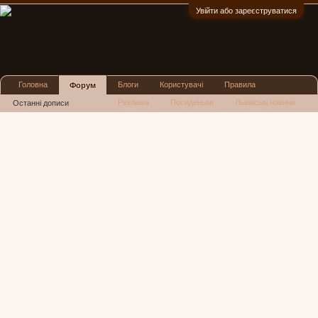
Увійти або зареєструватися
:)
Головна
Блоги
Користувачі
Правила
Форум
Реклама
Посиденьки
Львівські новини
Останні дописи