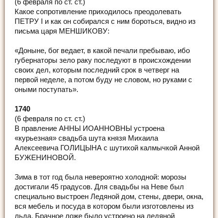
(6 февраля по ст. ст.)
Какое сопротивление приходилось преодолевать
ПЕТРУ I и как он собирался с ним бороться, видно из
письма царя МЕНШИКОВУ:
«Доныне, бог ведает, в какой печали пребываю, ибо
губернаторы зело раку последуют в происхождении
своих дел, которым последний срок в четверг на
первой неделе, а потом буду не словом, но руками с
оными поступать».
1740
(6 февраля по ст. ст.)
В правление АННЫ ИОАННОВНЫ устроена
«курьезная» свадьба шута князя Михаила
Алексеевича ГОЛИЦЫНА с шутихой калмычкой Анной
БУЖЕНИНОВОЙ.
Зима в тот год была невероятно холодной: морозы
достигали 45 градусов. Для свадьбы на Неве был
специально выстроен Ледяной дом, стены, двери, окна,
вся мебель и посуда в котором были изготовлены из
льда. Брачное ложе было устроено на ледяной