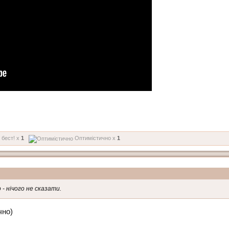
 бест! x
1
Оптимістично x
1
- нічого не сказати.
чно)