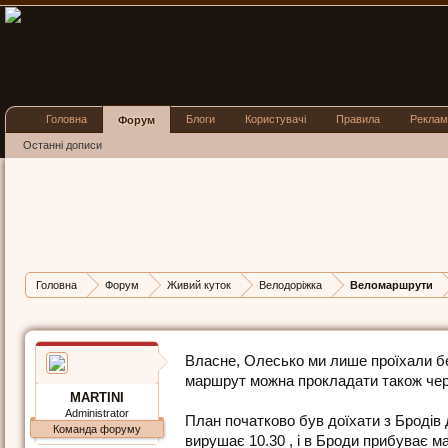
Головна
Блоги
Користувачі
Правила
Реклам
Форум
Останні дописи
ВЕЛОМАРШРУТИ
Броди - Підгірці - Олесько
Posted by
MARTINI
on
13 лип 2015
відповідей - 6
Головна
Форум
Живий куток
Велодоріжка
Веломаршрути
Власне, Олесько ми лише проїхали бе
маршрут можна прокладати також чере
MARTINI
Administrator
План початково був доїхати з Бродів 
Команда форуму
вирушає 10.30 , і в Броди прибуває м