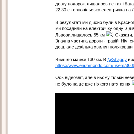
довгу подорож лишалось не так і бага
22.30 є тернопільська електричка на Л
В результаті ми дійсно були в Красно
ми посадили на електричку одну із дів
Львова лишалось 55 км
Сказати, 
Значна частина дороги - гравій. Ніч, 
дощ, але декілька хвилин полякавши щ
Вийшло майже 130 км. В
@Shaggy
вий
https://www.endomondo.com/users/360
Ось відеозвіт, але в ньому тільки нев
не було на це вже ніякого натхнення