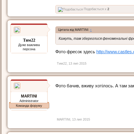
Подобається x
2
Цитата від MARTINI:
↑
Кажуть, там збереглися феноменальні фр
Тим22
Дуже важлива
персона
Фото фресок здесь
http://www.castles
Тим22
,
13 лип 2015
Фото бачив, вживу хотілось. А там за
MARTINI
Administrator
Команда форуму
MARTINI
,
13 лип 2015