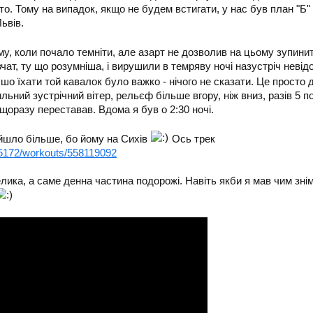
то. Тому на випадок, якщо не будем встигати, у нас був план "Б"
ьвів.
му, коли почало темніти, але азарт не дозволив на цьому зупин
чат, ту що розумніша, і вирушили в темряву ночі назустріч невід
шо їхати той кавалок було важко - нічого не сказати. Це просто 
сильний зустрічний вітер, рельєф більше вгору, ніж вниз, разів 5 
оразу переставав. Вдома я був о 2:30 ночі.
шло більше, бо йому на Сихів
Ось трек
5172/workouts/558119092
елика, а саме денна частина подорожі. Навіть якби я мав чим знім