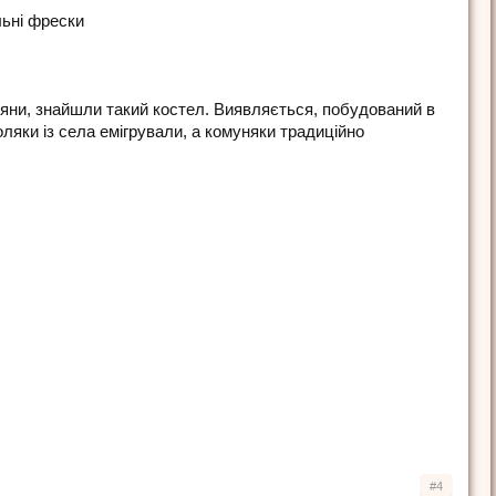
льні фрески
ряни, знайшли такий костел. Виявляється, побудований в
оляки із села емігрували, а комуняки традиційно
#4