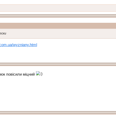
ески
.com.ua/wyzniany.html
мок повісили міцний