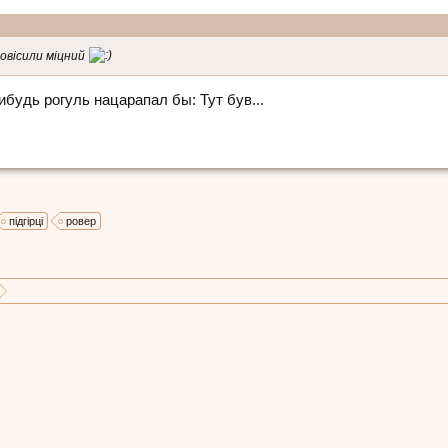
повісили міцний
ибудь рогуль нацарапал бы: Тут був...
підгірці
ровер