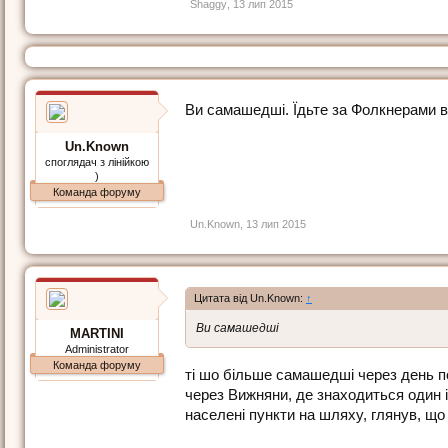
Shaggy
,
13 лип 2015
Ви самашедші. Їдьте за Фолкнерами в
Un.Known
споглядач з лінійкою
)
Команда форуму
Un.Known
,
13 лип 2015
Цитата від Un.Known:
↑
Ви самашедші
MARTINI
Administrator
Команда форуму
ті шо більше самашедші через день 
через Вижняни, де знаходиться один із
населені пункти на шляху, глянув, що 