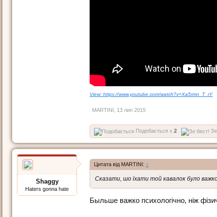
View: https://www.youtube.com/watch?v=Xa5rmn_T_rY
MARTINI
,
13 лип 2015
Подобається x
2
Зе
Цитата від MARTINI:
↑
Сказати, шо їхати той кавалок було важко 
Shaggy
Haters gonna hate
Быльше важко психологічно, ніж фізи