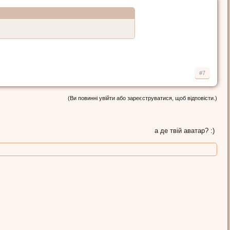
#7
(Ви повинні увійти або зареєструватися, щоб відповісти.)
а де твій аватар? :)