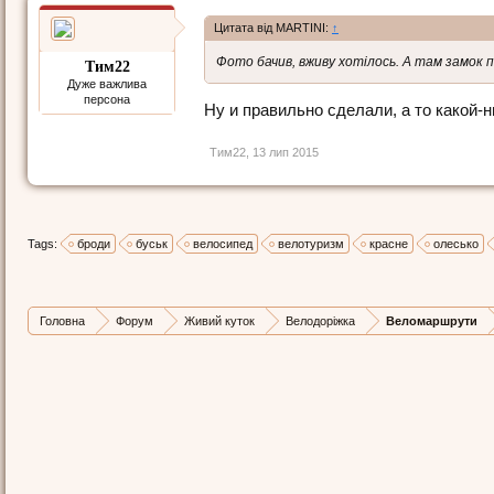
Цитата від MARTINI:
↑
Фото бачив, вживу хотілось. А там замок 
Тим22
Дуже важлива
персона
Ну и правильно сделали, а то какой-н
Тим22
,
13 лип 2015
Tags:
броди
буськ
велосипед
велотуризм
красне
олесько
Головна
Форум
Живий куток
Велодоріжка
Веломаршрути