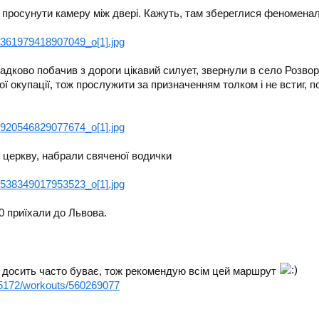
 просунути камеру між двері. Кажуть, там збереглися феномена
адково побачив з дороги цікавий силует, звернули в село Розво
ої окупації, тож прослужити за призначенням толком і не встиг, п
 церкву, набрали свяченої водички
30 приїхали до Львова.
ях досить часто буває, тож рекомендую всім цей маршрут
5172/workouts/560269077