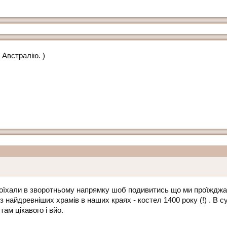
 Австралію. )
поїхали в зворотньому напрямку шоб подивитись що ми проїжджа
 найдревніших храмів в наших краях - костел 1400 року (!) . В су
там цікавого і вйо.