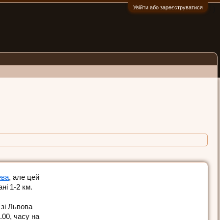
Увійти або зареєструватися
:)
ева
, але цей
ні 1-2 км.
 зі Львова
.00, часу на