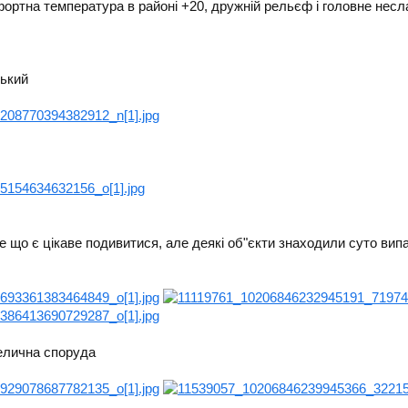
ортна температура в районі +20, дружній рельєф і головне несл
цький
е що є цікаве подивитися, але деякі об"єкти знаходили суто вип
Велична споруда