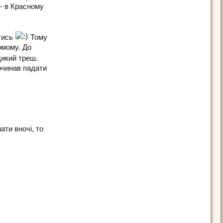
 - в Красному
итись
Тому
омому. До
дикий треш.
починав падати
ати вночі, то