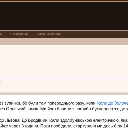
а
Посиденьки
Львівські новини
 - Буськ - Красне - Львів
з зупинки, бо були там попереднього разу, коли
їхали до Золоч
з Олеський замок. Ми його бачили з пагорба буквально з відста
до Львова. До Бродів ми їхали здолбунівською електричкою, яка
айже через 3 години. Поки пообідали, стартували ми десь біля 14