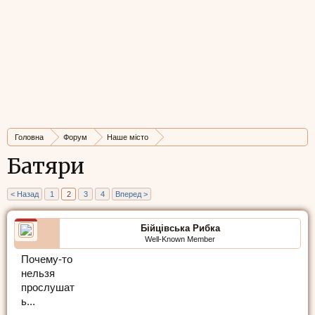
Головна
Форум
Наше місто
Історія і видатні місця Львова
Батяри
< Назад
1
2
3
4
Вперед >
Бійцівська Рибка
Well-Known Member
Почему-то
нельзя
прослушат
ь...