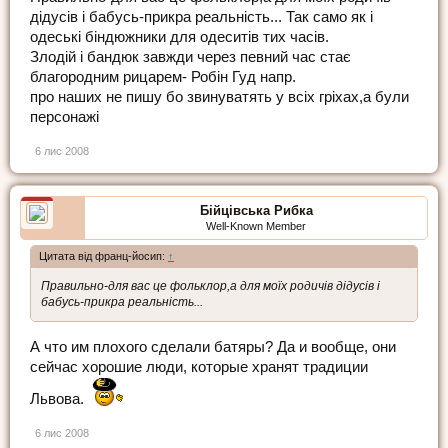
дідусів і бабусь-прикра реальність... Так само як і
одеські біндюжники для одеситів тих часів.
Злодій і бандюк завжди через певний час стає
благородним рицарем- Робін Гуд напр.
про наших не пишу бо звинуватять у всіх гріхах,а були
персонажі
6 лис 2008
Бійцівська Рибка
Well-Known Member
Цитата від франц-йосип:
↑
Правильно-для вас це фольклор,а для моїх родичів дідусів і
бабусь-прикра реальність...
А что им плохого сделали батяры? Да и вообще, они
сейчас хорошие люди, которые хранят традиции
Львова.
6 лис 2008