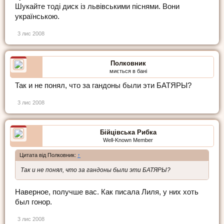
Шукайте тоді диск із львівськими піснями. Вони
українською.
3 лис 2008
Полковник
миється в бані
Так и не понял, что за гандоны были эти БАТЯРЫ?
3 лис 2008
Бійцівська Рибка
Well-Known Member
Цитата від Полковник:
↑
Так и не понял, что за гандоны были эти БАТЯРЫ?
Наверное, получше вас. Как писала Лиля, у них хоть
был гонор.
3 лис 2008