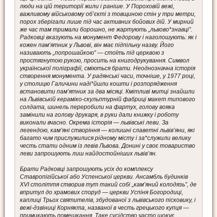
люди на цій території жили і раніше. У Пороховій вежі,
важливому військовому об’єкті з товщиною стін у три метри,
порох зберігали лише під час активних бойових дій. У мирний
же час там тримали борошно, не жартують „львово*знавці”.
Радковці вказують на монумент Федорову і наголошують: як і
кожен пам’ятник у Львові, він має підпільну назву. Його
називають „попрошайкою” — стоїть під церквою з
простягнутою рукою, просить на книгодрукування. Символ
української поліграфії, сміються брати. Неоднозначна історія
створення монумента. У радянські часи, точніше, у 1977 році,
у столицю Галичини наді*йшли кошти і розпорядження
встановити пам’ятник за два місяці. Кмітливі митці знайшли
на Львівській кераміко-скульптурній фабриці макет типового
солдата, шинель переробили на фартух, голову вояка
замінили на голову друкаря, в руки дали книжку і роботу
виконали вчасно. Окрема історія — львівські леви. За
легендою, кам’яні створіння — колишні славетні львів’яни, які
багато чим прислужилися рідному місту і за*служили велику
честь стати одним із левів Львова. Донині у своє товариство
леви запрошують лиш найдостойніших львів’ян.
Брати Радковці запрошують усіх до комплексу
Ставропігійської або Успенської церкви. Ансамбль будинків
XVI століття створив тут такий собі „кам’яний колодязь”, де
впритул до храмових споруд — церкви Успіня Богородиці,
каплиці Трьох святителів, збудованої з львівського пісковику, і
вежі-дзвіниці Корнякта, названої в честь грецького купця —
примикають помешкання. Таке сусідство часто шокує