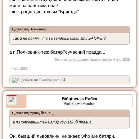
жили па панятіям,тіпа?
ілюстрація-див. фільм "Бригада"
Цитата від Полковник:
↑
Так и не понял, что за гандоны были эти БАТЯРЫ?
а п.Полковник-теж батяр?сучасний правда...
Останнє редагування модератором:
4 лис 2008
4 лис 2008
Подобається x
1
Бійцівська Рибка
Well-Known Member
Цитата від франц-йосип:
↑
а п.Полковник-теж батяр?сучасний правда...
Он, бывший львовянин, не знает, who are батяри.