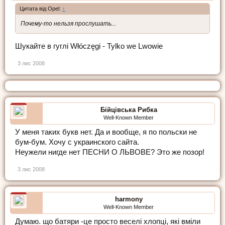
Цитата від Opel:
↑
Почему-то нельзя прослушать...
Шукайте в гуглі Włóczęgi - Tylko we Lwowie
3 лис 2008
Бійцівська Рибка
Well-Known Member
У меня таких букв нет. Да и вообще, я по польски не
бум-бум. Хочу с украинского сайта.
Неужели нигде нет ПЕСНИ О ЛЬВОВЕ? Это же позор!
3 лис 2008
harmony
Well-Known Member
Думаю. що батяри -це просто веселі хлопці, які вміли