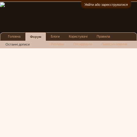
Увійти або зареєструватися
:)
Головна
Блоги
Користувачі
Правила
Форум
Реклама
Посиденьки
Львівські новини
Останні дописи