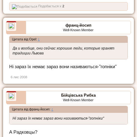
Подобається x
2
франц-йосип
Well-Known Member
Цитата від Opel:
↑
Да и вообще, они сейчас хорошие люди, которые хранят
традиции Львова
Ні зараз їх немає зараз вони називаються-"гопніки"
6 лис 2008
Бійцівська Рибка
Well-Known Member
Цитата від франц-йосип:
↑
Ні зараз їх немає зараз вони називаються-"гопніки"
А Радковцы?