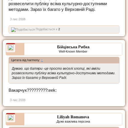
розвеселити публіку всіма культурно-доступними
методами. Зараз їх багато у Верховній Раді.
3 лис 2008
Подобається x
2
Бійцівська Рибка
Well-Known Member
Цитата від harmony:
↑
Думаю. що батяри -це просто веселі хлопці, які вміли
розвеселити публіку всіма культурно-доступними методами.
Зараз їх багато у Верховній Раді.
Вакарчук?????????:eek:
3 лис 2008
Liliyah Romanova
Дуже важлива персона