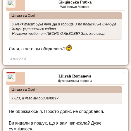
Бійцівська Рибка
Well-Known Member
Цитата від Opel:
↑
У меня таких букв нет. Да и вообще, я по польски не бум-бум.
Хочу с украинского сайта.
Неужели нигде нет ПЕСНИ О ЛЬВОВЕ? Это же позор!
Лиля, а чего вы обиделись?
3 лис 2008
Liliyah Romanova
Дуже важлива персона
Цитата від Opel:
↑
Лиля, а чего вы обиделись?
Не ображаюсь я. Просто допис не сподобався.
Ви кидали в пошук, що я вам написала? Дуже
сумніваюся.