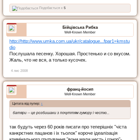
Подобається x
5
Бійцівська Рибка
Well-Known Member
http://http://www.umka.com.ua/ukr/catalogue...fpar1=kmstu
dio
Послушала песенку. Хорошая. Простенько и со вкусом.
Жаль, что не вся, а только кусочек.
4 лис 2008
франц-йосип
Well-Known Member
Цитата від пупер:
↑
батяри -- це розбишаки з почуттям гумору і честю...
так будуть через 60 років писати про теперішніх "чіста
канкрєтних пацанов і іх тьолок" короче ідеалізація
кримінального групування."вони мали честь і гонор"-