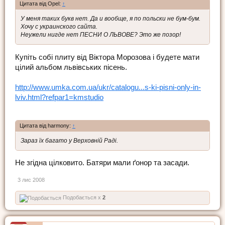
Цитата від Opel:
↑
У меня таких букв нет. Да и вообще, я по польски не бум-бум.
Хочу с украинского сайта.
Неужели нигде нет ПЕСНИ О ЛЬВОВЕ? Это же позор!
Купіть собі плиту від Віктора Морозова і будете мати
цілий альбом львівських пісень.
http://www.umka.com.ua/ukr/catalogu...s-ki-pisni-only-in-
lviv.html?refpar1=kmstudio
Цитата від harmony:
↑
Зараз їх багато у Верховній Раді.
Не згідна цілковито. Батяри мали ґонор та засади.
3 лис 2008
Подобається x
2