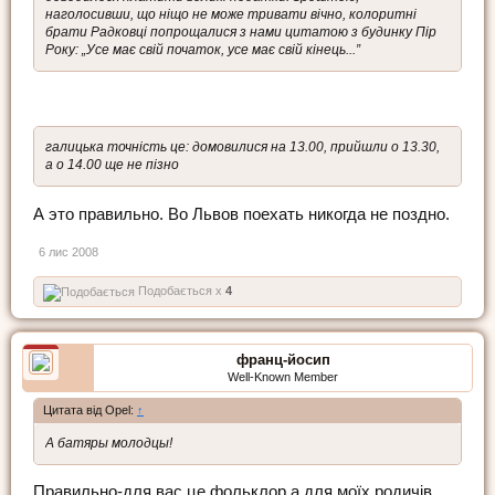
наголосивши, що ніщо не може тривати вічно, колоритні
брати Радковці попрощалися з нами цитатою з будинку Пір
Року: „Усе має свій початок, усе має свій кінець...”
галицька точність це: домовилися на 13.00, прийшли о 13.30,
а о 14.00 ще не пізно
А это правильно. Во Львов поехать никогда не поздно.
6 лис 2008
Подобається x
4
франц-йосип
Well-Known Member
Цитата від Opel:
↑
А батяры молодцы!
Правильно-для вас це фольклор,а для моїх родичів