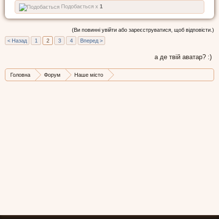
Подобається x
1
(Ви повинні увійти або зареєструватися, щоб відповісти.)
< Назад
1
2
3
4
Вперед >
а де твій аватар? :)
Головна
Форум
Наше місто
Історія і видатні місця Львова