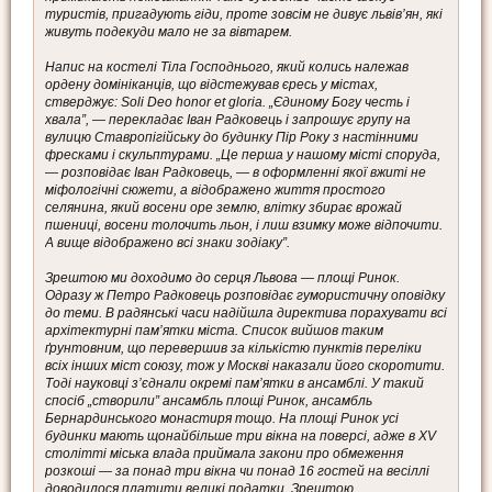
туристів, пригадують гіди, проте зовсім не дивує львів’ян, які
живуть подекуди мало не за вівтарем.
Напис на костелі Тіла Господнього, який колись належав
ордену домініканців, що відстежував єресь у містах,
стверджує: Soli Deo honor et gloria. „Єдиному Богу честь і
хвала”, — перекладає Іван Радковець і запрошує групу на
вулицю Ставропігійську до будинку Пір Року з настінними
фресками і скульптурами. „Це перша у нашому місті споруда,
— розповідає Іван Радковець, — в оформленні якої вжиті не
міфологічні сюжети, а відображено життя простого
селянина, який восени оре землю, влітку збирає врожай
пшениці, восени толочить льон, і лиш взимку може відпочити.
А вище відображено всі знаки зодіаку”.
Зрештою ми доходимо до серця Львова — площі Ринок.
Одразу ж Петро Радковець розповідає гумористичну оповідку
до теми. В радянські часи надійшла директива порахувати всі
архітектурні пам’ятки міста. Список вийшов таким
ґрунтовним, що перевершив за кількістю пунктів переліки
всіх інших міст союзу, тож у Москві наказали його скоротити.
Тоді науковці з’єднали окремі пам’ятки в ансамблі. У такий
спосіб „створили” ансамбль площі Ринок, ансамбль
Бернардинського монастиря тощо. На площі Ринок усі
будинки мають щонайбільше три вікна на поверсі, адже в XV
столітті міська влада приймала закони про обмеження
розкоші — за понад три вікна чи понад 16 гостей на весіллі
доводилося платити великі податки. Зрештою,