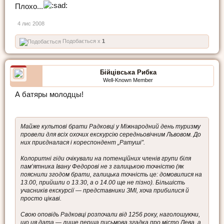
Плохо...
4 лис 2008
Подобається x
1
Бійцівська Рибка
Well-Known Member
А батяры молодцы!
Майже культові брати Радковці у Міжнародний день туризму
провели для всіх охочих екскурсію середньовічним Львовом. До
них приєдналася і кореспондент „Ратуші”.
Колоритні гіди очікували на потенційних членів групи біля
пам’ятника Івану Федорові не з галицькою точністю (як
пояснили згодом брати, галицька точність це: домовилися на
13.00, прийшли о 13.30, а о 14.00 ще не пізно). Більшість
учасників екскурсії — представники ЗМІ, хоча прибилися й
просто цікаві.
Свою оповідь Радковці розпочали від 1256 року, наголошуючи,
що ця дата — лише перша письмова згадка про місто Лева, а