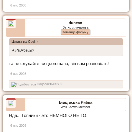
6 лис 2008
duncan
батяр з личакова
Команда форуму
Цитата від Opel:
↑
А Радковцы?
та не слухайте ви цього пана, він вам розповість!
6 лис 2008
Подобається x
1
Бійцівська Рибка
Well-Known Member
Нда... Гопники - это НЕМНОГО НЕ ТО.
6 лис 2008