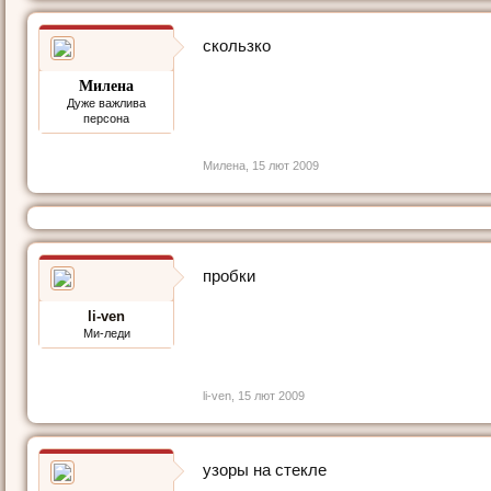
скользко
Милена
Дуже важлива
персона
Милена
,
15 лют 2009
пробки
li-ven
Ми-леди
li-ven
,
15 лют 2009
узоры на стекле