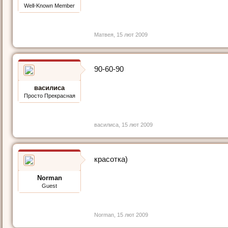
Well-Known Member
Матвея
,
15 лют 2009
90-60-90
василиса
Просто Прекрасная
василиса
,
15 лют 2009
красотка)
Norman
Guest
Norman
,
15 лют 2009