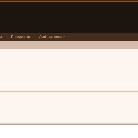
а
Посиденьки
Львівські новини