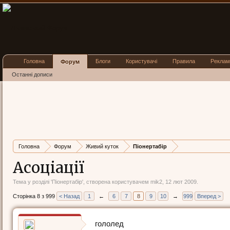
Головна
Блоги
Користувачі
Правила
Реклам
Форум
Останні дописи
Головна
Форум
Живий куток
Піонертабір
Асоціації
Тема у розділі '
Піонертабір
', створена користувачем
mik2
,
12 лют 2009
.
Сторінка 8 з 999
< Назад
1
←
6
7
8
9
10
→
999
Вперед >
гололед