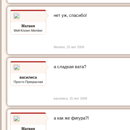
нет уж, спасибо!
Матвея
Well-Known Member
Матвея
,
15 лют 2009
а сладкая вата?
василиса
Просто Прекрасная
василиса
,
15 лют 2009
а как же фигура?!
Матвея