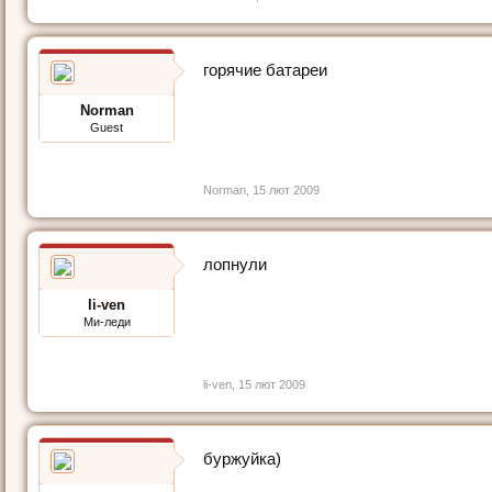
горячие батареи
Norman
Guest
Norman
,
15 лют 2009
лопнули
li-ven
Ми-леди
li-ven
,
15 лют 2009
буржуйка)