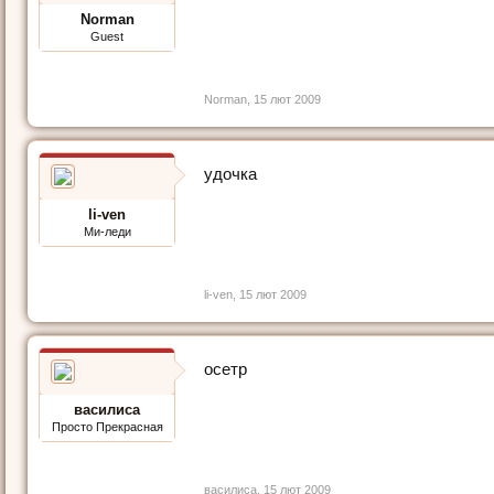
Norman
Guest
Norman
,
15 лют 2009
удочка
li-ven
Ми-леди
li-ven
,
15 лют 2009
осетр
василиса
Просто Прекрасная
василиса
,
15 лют 2009