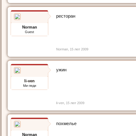
ресторан
Norman
Guest
Norman
,
15 лют 2009
ужин
li-ven
Ми-леди
li-ven
,
15 лют 2009
похмелье
Norman