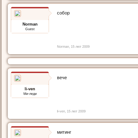
собор
Norman
Guest
Norman
,
15 лют 2009
вече
li-ven
Ми-леди
li-ven
,
15 лют 2009
митинг