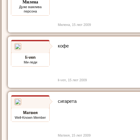
Милена
Дуже важлива
персона
Милена
,
15 лют 2009
кофе
li-ven
Ми-леди
li-ven
,
15 лют 2009
сигарета
Матвея
Well-Known Member
Матвея
,
15 лют 2009