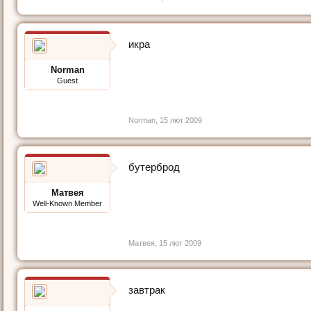
икра
Norman
Guest
Norman
,
15 лют 2009
бутерброд
Матвея
Well-Known Member
Матвея
,
15 лют 2009
завтрак