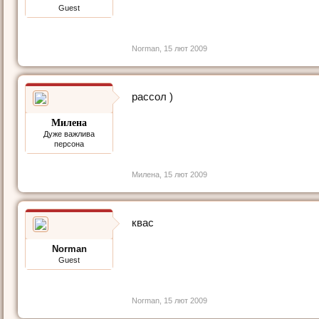
Guest
Norman
,
15 лют 2009
рассол )
Милена
Дуже важлива
персона
Милена
,
15 лют 2009
квас
Norman
Guest
Norman
,
15 лют 2009