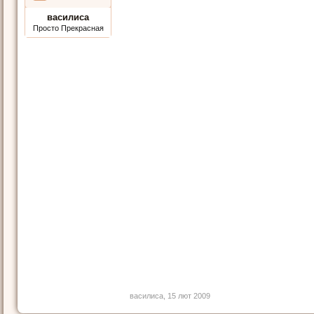
василиса
Просто Прекрасная
василиса
,
15 лют 2009