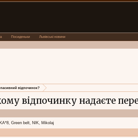
а
Посиденьки
Львівські новини
 пасивний відпочинок?
кому відпочинку надаєте пер
KA*8
Green belt
NIK
Mikolaj