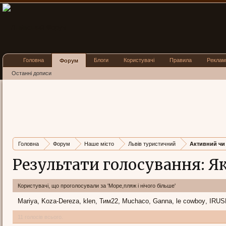
Головна
Блоги
Користувачі
Правила
Реклам
Форум
Останні дописи
Головна
Форум
Наше місто
Львів туристичний
Активний чи
Результати голосування: Я
Користувачі, що проголосували за 'Море,пляж і нічого більше'
Mariya
Koza-Dereza
klen
Тим22
Muchaco
Ganna
le cowboy
IRUS
11 голосів всього.