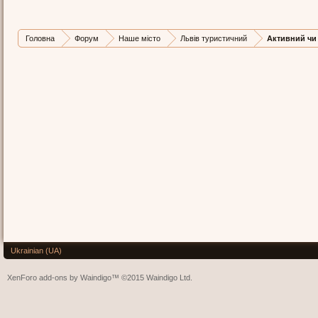
Головна
Форум
Наше місто
Львів туристичний
Активний чи
Ukrainian (UA)
XenForo add-ons by Waindigo™
©2015
Waindigo Ltd
.