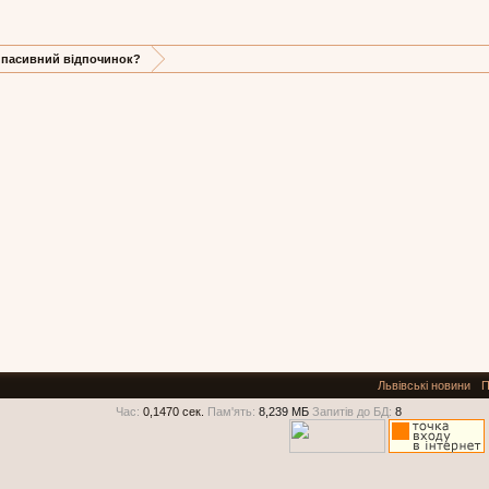
 пасивний відпочинок?
Львівські новини
П
Час:
0,1470 сек.
Пам'ять:
8,239 МБ
Запитів до БД:
8