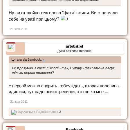
Ну ви от щойно теж слово "факи" вжили. Ви ж не мали
себе на увазі при цьому?
21 жов 2011
artobstrel
Дуже важлива персона
Цитата від Bambook:
↑
Як я розумію, в гаслі "Європі - так, Путіну - фак" вам не пасує
тільки перша половина?
с первой можно спорить - обсуждать, вторая половина -
идиотия, тут надо психотренинги, это не ко мне ...
21 жов 2011
Подобається x
2
Bambook