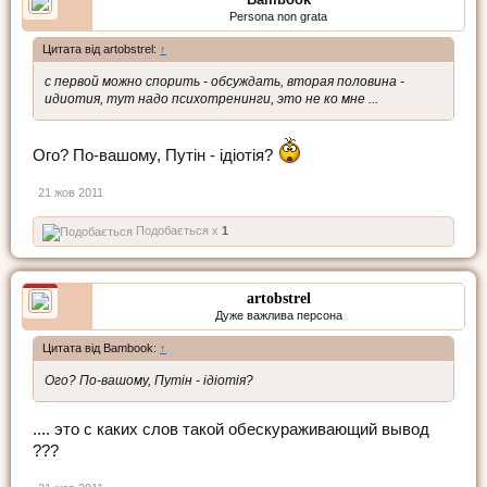
Persona non grata
Цитата від artobstrel:
↑
с первой можно спорить - обсуждать, вторая половина -
идиотия, тут надо психотренинги, это не ко мне ...
Ого? По-вашому, Путін - ідіотія?
21 жов 2011
Подобається x
1
artobstrel
Дуже важлива персона
Цитата від Bambook:
↑
Ого? По-вашому, Путін - ідіотія?
.... это с каких слов такой обескураживающий вывод
???