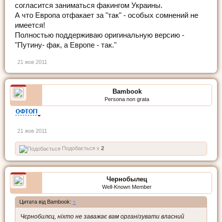
согласится заниматься факингом Украины.
А что Европа отфакает за "так" - особых сомнений не
имеется!
Полностью поддерживаю оригинальную версию -
"Путину- фак, а Европе - так."
21 жов 2011
Bambook
Persona non grata
21 жов 2011
Подобається x
2
Чернобылец
Well-Known Member
Цитата від Bambook:
↑
Чєрнобилєц, ніхто не заважає вам організувати власний