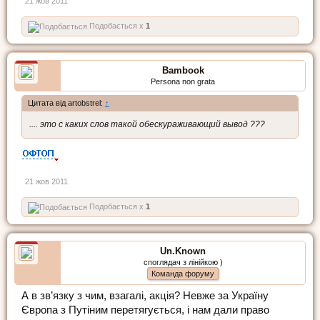
21 жов 2011
Подобається x
1
Bambook
Persona non grata
Цитата від artobstrel:
↑
.... это с каких слов такой обескураживающий вывод ???
21 жов 2011
Подобається x
1
Un.Known
споглядач з лінійкою )
Команда форуму
А в зв’язку з чим, взагалі, акція? Невже за Україну
Європа з Путіним перетягується, і нам дали право