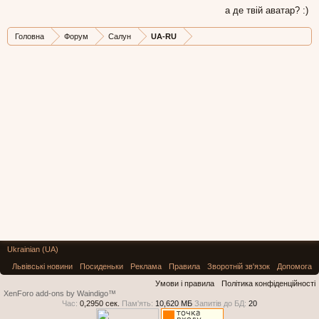
а де твій аватар? :)
Головна
Форум
Салун
UA-RU
Ukrainian (UA)
Львівські новини
Посиденьки
Реклама
Правила
Зворотній зв'язок
Допомога
Умови і правила
Політика конфіденційності
XenForo add-ons by Waindigo™
Час:
0,2950 сек.
Пам'ять:
10,620 МБ
Запитів до БД:
20