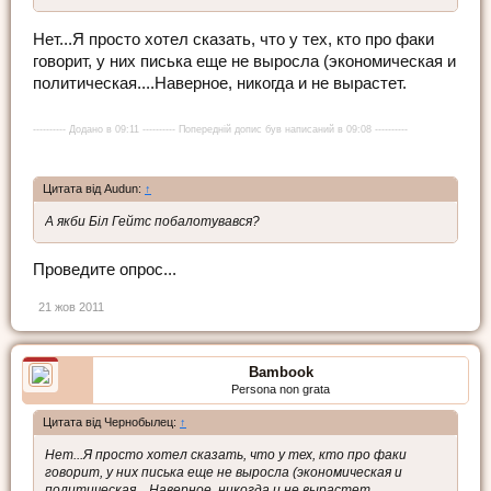
Нет...Я просто хотел сказать, что у тех, кто про факи
говорит, у них писька еще не выросла (экономическая и
политическая....Наверное, никогда и не вырастет.
---------- Додано в 09:11 ---------- Попередній допис був написаний в 09:08 ----------
Цитата від Audun:
↑
А якби Біл Гейтс побалотувався?
Проведите опрос...
21 жов 2011
Bambook
Persona non grata
Цитата від Чернобылец:
↑
Нет...Я просто хотел сказать, что у тех, кто про факи
говорит, у них писька еще не выросла (экономическая и
политическая....Наверное, никогда и не вырастет.