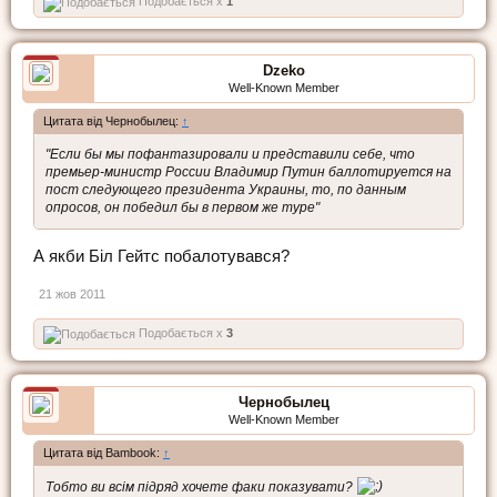
Подобається x
1
Dzeko
Well-Known Member
Цитата від Чернобылец:
↑
"Если бы мы пофантазировали и представили себе, что
премьер-министр России Владимир Путин баллотируется на
пост следующего президента Украины, то, по данным
опросов, он победил бы в первом же туре"
А якби Біл Гейтс побалотувався?
21 жов 2011
Подобається x
3
Чернобылец
Well-Known Member
Цитата від Bambook:
↑
Тобто ви всім підряд хочете факи показувати?