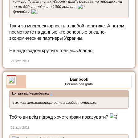
конкурс "Путіну - так, Європі - фак" і роздавати переможцям
не по 500, а навіть по 1000 гривень
Дєрзайтє
Так я за многовекторность в любой политике. А потом
посмотрите на данные кто основные внешне-
экономические партнеры Украины.
Не надо задом крутить голым...Опасно.
21 жов 2011
Bambook
Persona non grata
Цитата від Чернобылец:
↑
Так я за многовекторность в любой политике.
Тобто ви всім підряд хочете факи показувати?
21 жов 2011