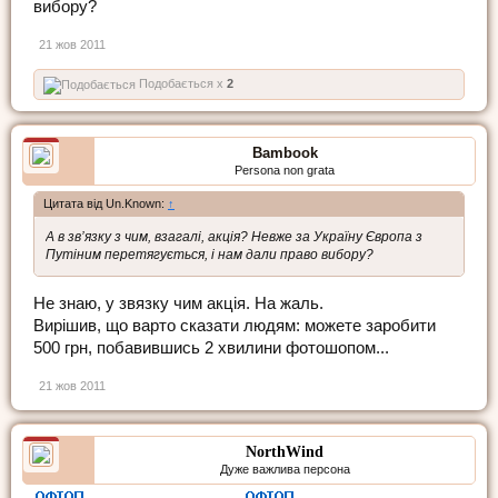
вибору?
21 жов 2011
Подобається x
2
Bambook
Persona non grata
Цитата від Un.Known:
↑
А в зв’язку з чим, взагалі, акція? Невже за Україну Європа з
Путіним перетягується, і нам дали право вибору?
Не знаю, у звязку чим акція. На жаль.
Вирішив, що варто сказати людям: можете заробити
500 грн, побавившись 2 хвилини фотошопом...
21 жов 2011
NorthWind
Дуже важлива персона