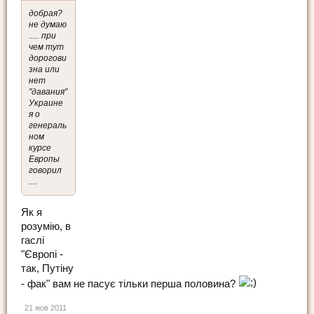
добрая?
не думаю
..... при
чем тут
дорогови
зна или
нет
"давания"
Украине
я о
генераль
ном
курсе
Европы
говорил
....
Як я
розумію, в
гаслі
"Європі -
так, Путіну
- фак" вам не пасує тільки перша половина?
21 жов 2011