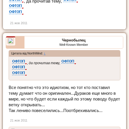
, да прочитав тему,
21 жов 2011
Чернобылец
Well-Known Member
Цитата від NorthWind:
↑
, да прочитав тему,
Все понятно что это идиотизм, но тот кто поставил
тему думает что он оригинален...Дураков еще много в
мире, но что будет если каждый по этому поводу будет
ветку открывать...
Так лениво повеселились...Поотбрехивались...
21 жов 2011