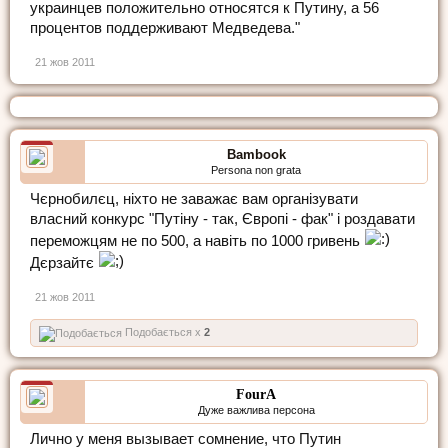
украинцев положительно относятся к Путину, а 56
процентов поддерживают Медведева."
21 жов 2011
Bambook
Persona non grata
Чєрнобилєц, ніхто не заважає вам організувати
власний конкурс "Путіну - так, Європі - фак" і роздавати
переможцям не по 500, а навіть по 1000 гривень
Дєрзайтє
21 жов 2011
Подобається x
2
FourA
Дуже важлива персона
Лично у меня вызывает сомнение, что Путин