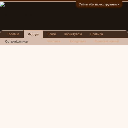
Увійти або зареєструватися
:)
Головна
Блоги
Користувачі
Правила
Форум
Реклама
Посиденьки
Львівські новини
Останні дописи