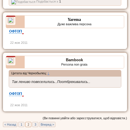
Подобається x
1
Yarema
Дуже важлива персона
22 жов 2011
Bambook
Persona non grata
Цитата від Чернобылец:
↑
Так лениво повеселились...Поотбрехивались...
22 жов 2011
(Ви повинні увійти або зареєструватися, щоб відповісти.)
< Назад
1
2
3
Вперед >