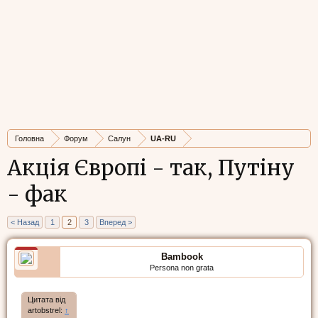
Головна
Форум
Салун
UA-RU
Акція Європі - так, Путіну
- фак
< Назад
1
2
3
Вперед >
Bambook
Persona non grata
Цитата від
artobstrel:
↑