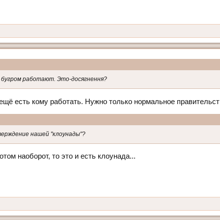
а бугром работают. Это-досягнення?
, ещё есть кому работать. Нужно только нормальное правительст
верждение нашей "клоунады"?
том наоборот, то это и есть клоунада...