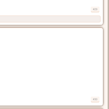
#29
#30