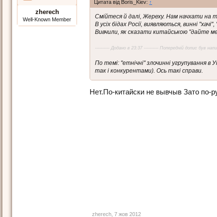
Цитата від Boris_Kiev:
↑
zherech
Смійтеся й далі, Жереху. Нам начхати на т
Well-Known Member
В усіх бідах Росії, виявляються, винні "хачі
Вивчили, як сказати китайською "дайте ме
---------- Додано в 23:37 ---------- Попередній допис був напис
По темі: "етнічні" злочинні угрупування в 
так і конкурентами). Ось такі справи.
Нет.По-китайски не вывчыв Зато по-р
zherech
,
7 жов 2012