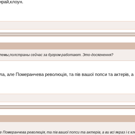
ирай,клоун.
блемы,полстраны сейчас за бугром работают. Это-досягнення?
а, але Померанчева революція, та пів вашої попси та актерів, а 
е Померанчева революція, та пів вашої попси та актерів, а ви всі якраз і є 