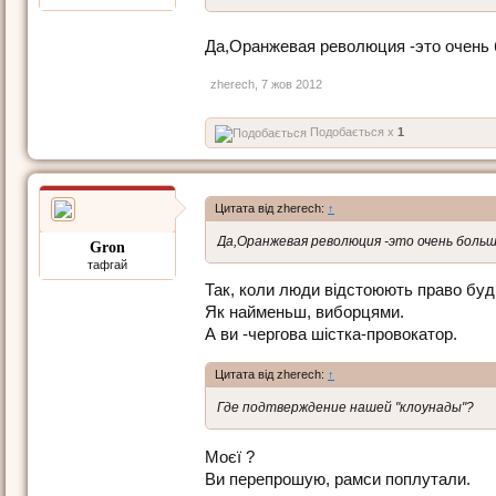
Да,Оранжевая революция -это очень
zherech
,
7 жов 2012
Подобається x
1
Цитата від zherech:
↑
Да,Оранжевая революция -это очень боль
Gron
тафгай
Так, коли люди відстоюють право бу
Як найменьш, виборцями.
А ви -чергова шістка-провокатор.
Цитата від zherech:
↑
Где подтверждение нашей "клоунады"?
Моєї ?
Ви перепрошую, рамси поплутали.