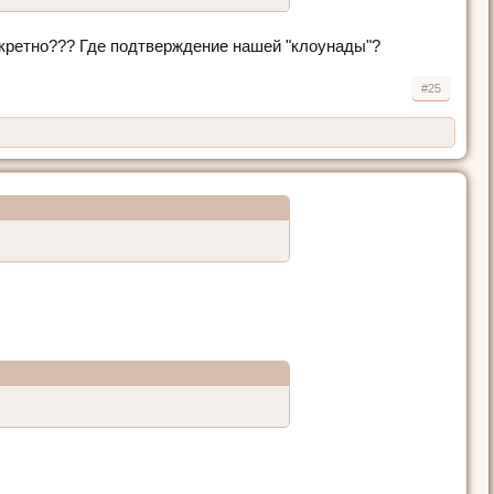
онкретно??? Где подтверждение нашей "клоунады"?
#25