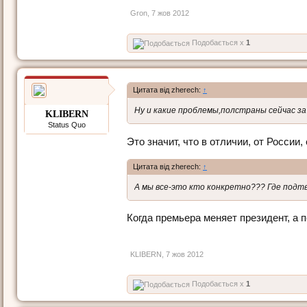
Gron
,
7 жов 2012
Подобається x
1
Цитата від zherech:
↑
Ну и какие проблемы,полстраны сейчас з
KLIBERN
Status Quo
Это значит, что в отличии, от России
Цитата від zherech:
↑
А мы все-это кто конкретно??? Где подт
Когда премьера меняет президент, а по
KLIBERN
,
7 жов 2012
Подобається x
1