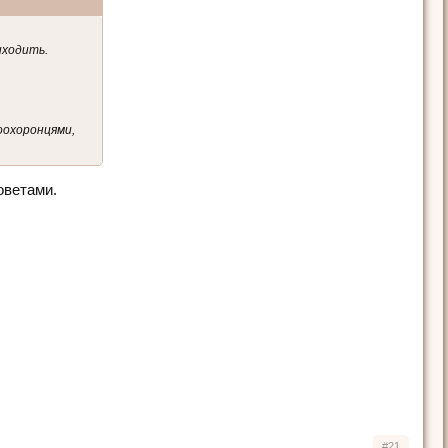
риходить.
воохоронцями,
оветами.
#21