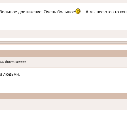
 большое достижение. Очень большое
. А мы все-это кто к
шое достижение.
ди людьми.