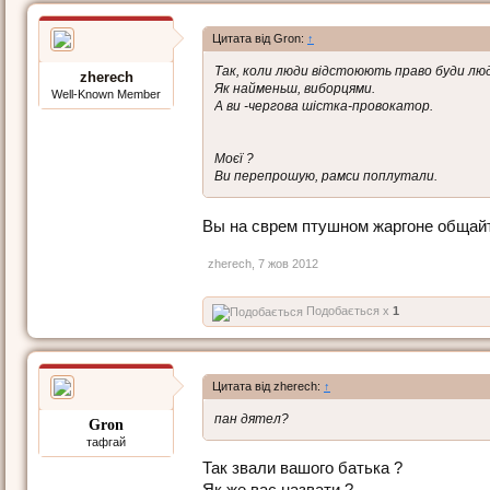
Цитата від Gron:
↑
Так, коли люди відстоюють право буди лю
zherech
Як найменьш, виборцями.
Well-Known Member
А ви -чергова шістка-провокатор.
Моєї ?
Ви перепрошую, рамси поплутали.
Вы на сврем птушном жаргоне общайт
zherech
,
7 жов 2012
Подобається x
1
Цитата від zherech:
↑
пан дятел?
Gron
тафгай
Так звали вашого батька ?
Як же вас назвати ?