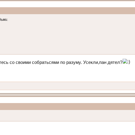
дьми.
есь со своими собратьсями по разуму. Усекли,пан дятел?