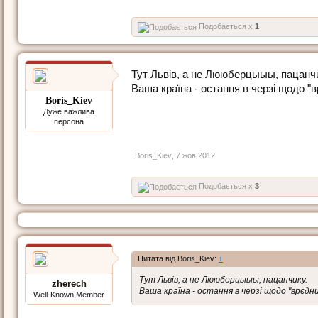
Подобається x
1
Тут Львів, а не Лююберцыыы, пацанч
Ваша країна - остання в черзі щодо "
Boris_Kiev
Дуже важлива
персона
Boris_Kiev
,
7 жов 2012
Подобається x
3
Цитата від Boris_Kiev:
↑
Тут Львів, а не Лююберцыыы, пацанчику.
zherech
Ваша країна - остання в черзі щодо "врєдн
Well-Known Member