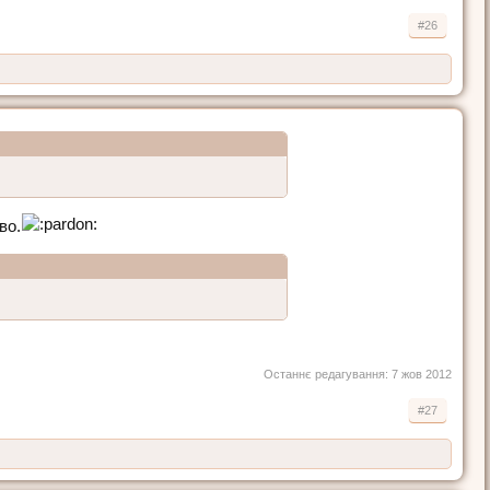
#26
во.
Останнє редагування:
7 жов 2012
#27