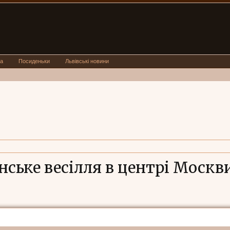
а
Посиденьки
Львівські новини
нське весілля в центрі Москви