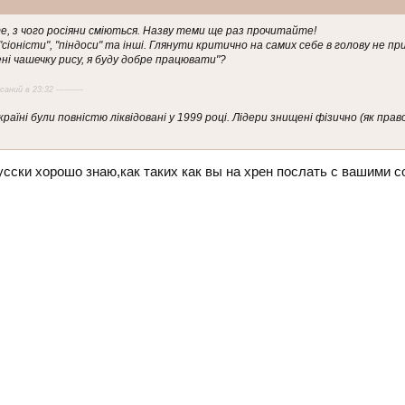
е, з чого росіяни сміються. Назву теми ще раз прочитайте!
", "сіоністи", "піндоси" та інші. Глянути критично на самих себе в голову не п
ні чашечку рису, я буду добре працювати"?
аний в 23:32 ----------
Україні були повністю ліквідовані у 1999 році. Лідери знищені фізично (як пра
усски хорошо знаю,как таких как вы на хрен послать с вашими с