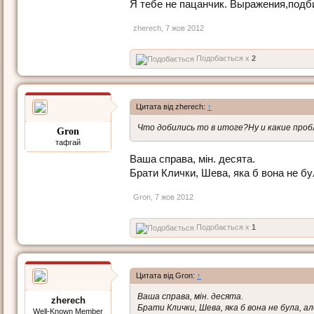
Я тебе не пацанчик. Выражения,подб
zherech
,
7 жов 2012
Подобається x
2
Цитата від zherech:
↑
Что добились то в итоге?Ну и какие про
Gron
тафгай
Ваша справа, мін. десята.
Брати Клички, Шева, яка б вона не бул
Gron
,
7 жов 2012
Подобається x
1
Цитата від Gron:
↑
Ваша справа, мін. десята.
zherech
Брати Клички, Шева, яка б вона не була, ал
Well-Known Member