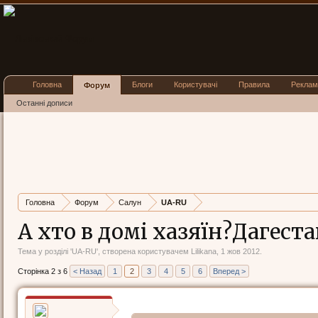
Головна
Блоги
Користувачі
Правила
Реклам
Форум
Останні дописи
Головна
Форум
Салун
UA-RU
А хто в домі хазяїн?Дагеста
Тема у розділі '
UA-RU
', створена користувачем
Lilikana
,
1 жов 2012
.
Сторінка 2 з 6
< Назад
1
2
3
4
5
6
Вперед >