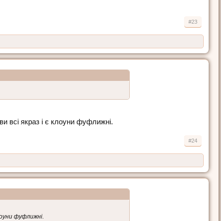
#23
ви всі якраз і є клоуни фуфлижні.
#24
клоуни фуфлижні.