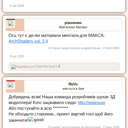
6 кві 2009
рівнянин
Well-Known Member
Ось тут є де-які матеріали ментала для МАКСА:
ArchShaders vol. 3,4
Останнє редагування модератором:
13 вер 2009
8 кві 2009
Подобається x
2
ReVo
миється в бані
Добридень всім! Наша команда розробників шукає 3Д
моделлера! Кого зацікавило сюди:
http://невільно
Або постукайте в асю *********
Не обходьте стороною...проект вартий того щоб його
закінчити!
Останнє редагування модератором:
13 вер 2009