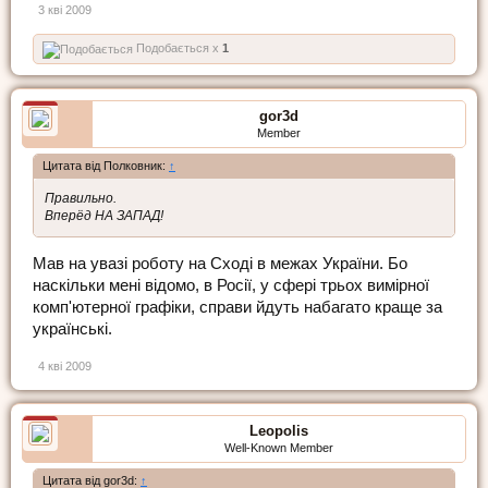
3 кві 2009
Подобається x
1
gor3d
Member
Цитата від Полковник:
↑
Правильно.
Вперёд НА ЗАПАД!
Мав на увазі роботу на Сході в межах України. Бо
наскільки мені відомо, в Росії, у сфері трьох вимірної
комп'ютерної графіки, справи йдуть набагато краще за
українські.
4 кві 2009
Leopolis
Well-Known Member
Цитата від gor3d:
↑