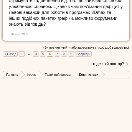
отримувати задоволення від того що займаешся своєю
улюбленою справою. Цікаво з чим пов'язаний дефіцит у
Львові вакансій для роботи в програмах 3Dmax та
інших подібних пакетах графіки, можливо форумчани
знають відповідь?
16 жов 2009
(Ви повинні увійти або зареєструватися, щоб відповісти.)
< Назад
1
←
4
5
6
7
8
9
Вперед >
а де твій аватар? :)
Головна
Форум
Технічний форум
Комп'ютери