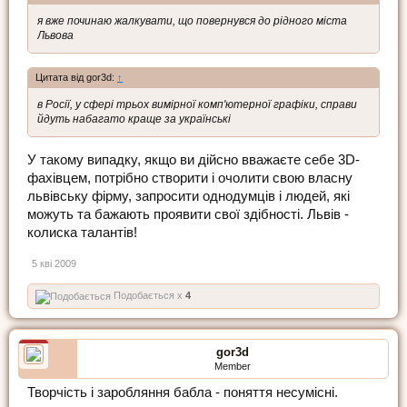
я вже починаю жалкувати, що повернувся до рідного міста
Львова
Цитата від gor3d:
↑
в Росії, у сфері трьох вимірної комп'ютерної графіки, справи
йдуть набагато краще за українські
У такому випадку, якщо ви дійсно вважаєте себе 3D-
фахівцем, потрібно створити і очолити свою власну
львівську фірму, запросити однодумців і людей, які
можуть та бажають проявити свої здібності. Львів -
колиска талантів!
5 кві 2009
Подобається x
4
gor3d
Member
Творчість і заробляння бабла - поняття несумісні.