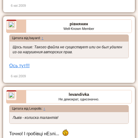
6 кві 2009
рівнянин
Well-Known Member
Цитата від bayard:
↑
Щось пише: Такого файла не существует или он был удален
из-за нарушения авторских прав.
Ось тут!!!
6 кві 2009
levandivka
Не демократ, однозначно.
Цитата від Leopolis:
↑
Львів - колиска талантів!
Точно! І гробівці нЕзлі...