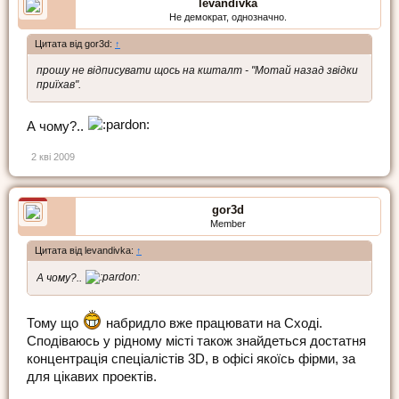
levandivka
Не демократ, однозначно.
Цитата від gor3d:
↑
прошу не відписувати щось на кшталт - "Мотай назад звідки
приїхав".
А чому?..
2 кві 2009
gor3d
Member
Цитата від levandivka:
↑
А чому?..
Тому що
набридло вже працювати на Сході.
Сподіваюсь у рідному місті також знайдеться достатня
концентрація спеціалістів 3D, в офісі якоїсь фірми, за
для цікавих проектів.