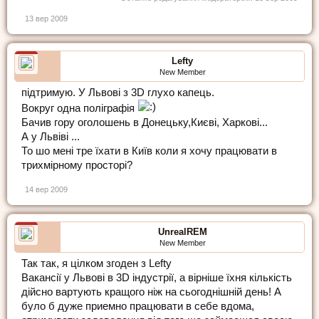
13 вер 2009
Lefty
New Member
підтримую. У Львові з 3D глухо капець.
Вокруг одна поліграфія
Бачив гору оголошень в Донецьку,Києві, Харкові...
А у Львіві ...
То шо мені тре їхати в Київ коли я хочу працювати в
трихмірному просторі?
14 вер 2009
UnrealREM
New Member
Так так, я цілком згоден з Lefty
Вакансії у Львові в 3D індустрії, а вірніше їхня кількість
дійсно вартують кращого ніж на сьогоднішній день! А
було б дуже приемно працювати в себе вдома,