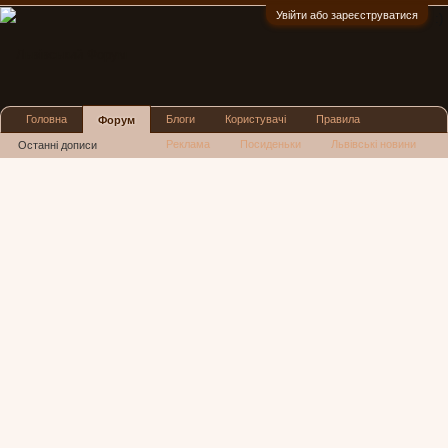
Увійти або зареєструватися
:)
Головна
Блоги
Користувачі
Правила
Форум
Реклама
Посиденьки
Львівські новини
Останні дописи