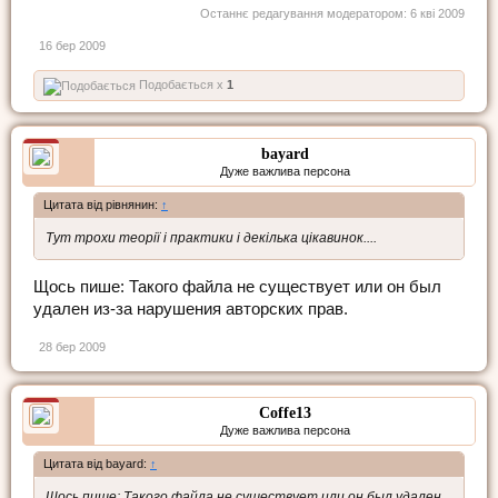
Останнє редагування модератором:
6 кві 2009
16 бер 2009
Подобається x
1
bayard
Дуже важлива персона
Цитата від рівнянин:
↑
Тут трохи теорії і практики і декілька цікавинок....
Щось пише: Такого файла не существует или он был
удален из-за нарушения авторских прав.
28 бер 2009
Coffe13
Дуже важлива персона
Цитата від bayard:
↑
Щось пише: Такого файла не существует или он был удален