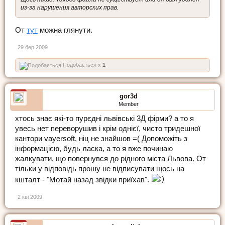
из-за нарушения авторских прав.
От
тут
можна глянути.
29 бер 2009
Подобається x
1
gor3d
Member
хтось знає які-то пурєдні львівські 3Д фірми? а то я
увесь нет переворушив і крім однієї, чисто тридешної
кантори vayersoft, ніц не знайшов =( Допоможіть з
інформацією, будь ласка, а то я вже починаю
жалкувати, що повернувся до рідного міста Львова. От
тільки у відповідь прошу не відписувати щось на
кшталт - "Мотай назад звідки приїхав".
2 кві 2009