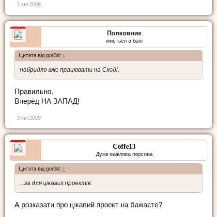
2 кві 2009
Полковник
миється в бані
Цитата від gor3d:
↑
набридло вже працювати на Сході.
Правильно.
Вперёд НА ЗАПАД!
3 кві 2009
Coffe13
Дуже важлива персона
Цитата від gor3d:
↑
...за для цікавих проектів.
А розказати про цікавий проект на бажаєте?