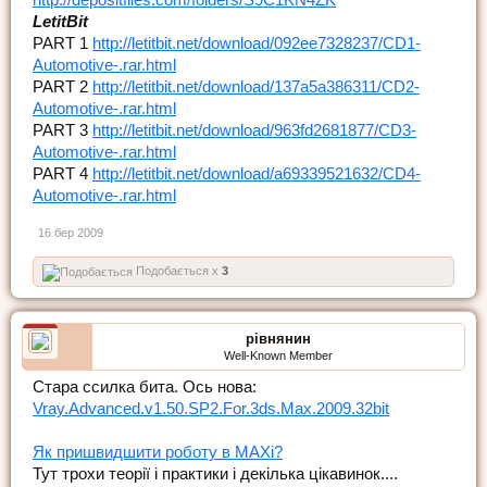
LetitBit
PART 1
http://letitbit.net/download/092ee7328237/CD1-
Automotive-.rar.html
PART 2
http://letitbit.net/download/137a5a386311/CD2-
Automotive-.rar.html
PART 3
http://letitbit.net/download/963fd2681877/CD3-
Automotive-.rar.html
PART 4
http://letitbit.net/download/a69339521632/CD4-
Automotive-.rar.html
16 бер 2009
Подобається x
3
рівнянин
Well-Known Member
Стара ссилка бита. Ось нова:
Vray.Advanced.v1.50.SP2.For.3ds.Max.2009.32bit
Як пришвидшити роботу в МАХі?
Тут трохи теорії і практики і декілька цікавинок....