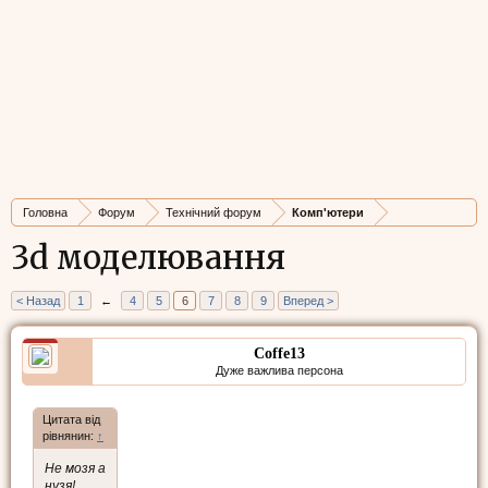
Головна
Форум
Технічний форум
Комп'ютери
3d моделювання
< Назад
1
←
4
5
6
7
8
9
Вперед >
Coffe13
Дуже важлива персона
Цитата від
рівнянин:
↑
Не мозя а
нузя!