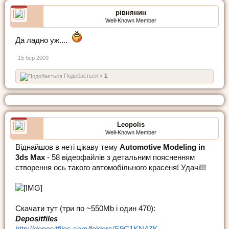
рівнянин
Well-Known Member
Да ладно уж....
15 бер 2009
Подобається x
1
Leopolis
Well-Known Member
Віднайшов в неті цікаву тему
Automotive Modeling in
3ds Max
- 58 відеофайлів з детальним поясненням
створення ось такого автомобільного красеня! Удачі!!!
Скачати тут (три по ~550Mb і один 470):
Depositfiles
http://depositfiles.com/folders/S9C1KN4ZK