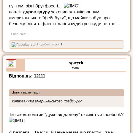
ну, там, різні брутфосегі....
павлік
дуров здуру
захопився копіюванням
американського "фейсбуку", що майже забув про
безпеку: ліпить флеш-плагіни куди тре і куди не тре....
1 сер 2008
Подобається x
1
syavych
копач
Відповідь: 12111
Цитата від пупер:
↑
копіюванням американського "фейсбуку"
Ти також помітив "дуже віддалену" схожість з facebook?
А безпека... Та ну її. В мене немає що красти... та й