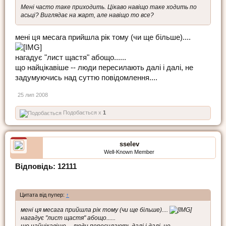
Мені часто таке приходить. Цікаво навіщо таке ходить по
асьці? Виглядає на жарт, але навіщо то все?
мені ця месага прийшла рік тому (чи ще більше)....
нагадує "лист щастя" абощо......
що найцікавіше -- люди пересилають далі і далі, не
задумуючись над суттю повідомлення....
25 лип 2008
Подобається x
1
sselev
Well-Known Member
Відповідь: 12111
Цитата від пупер:
↑
мені ця месага прийшла рік тому (чи ще більше)....
нагадує "лист щастя" абощо......
що найцікавіше -- люди пересилають далі і далі, не