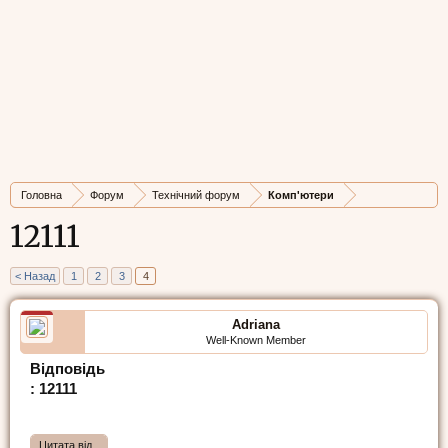
Головна
Форум
Технічний форум
Комп'ютери
12111
< Назад
1
2
3
4
Adriana
Well-Known Member
Відповідь
: 12111
Цитата від