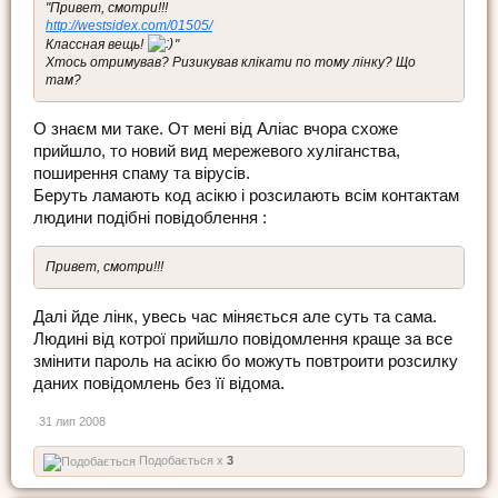
"Привет, смотри!!!
http://westsidex.com/01505/
Классная вещь!
"
Хтось отримував? Ризикував клікати по тому лінку? Що
там?
О знаєм ми таке. От мені від Аліас вчора схоже
прийшло, то новий вид мережевого хуліганства,
поширення спаму та вірусів.
Беруть ламають код асікю і розсилають всім контактам
людини подібні повідоблення :
Привет, смотри!!!
Далі йде лінк, увесь час міняється але суть та сама.
Людині від котрої прийшло повідомлення краще за все
змінити пароль на асікю бо можуть повтроити розсилку
даних повідомлень без її відома.
31 лип 2008
Подобається x
3