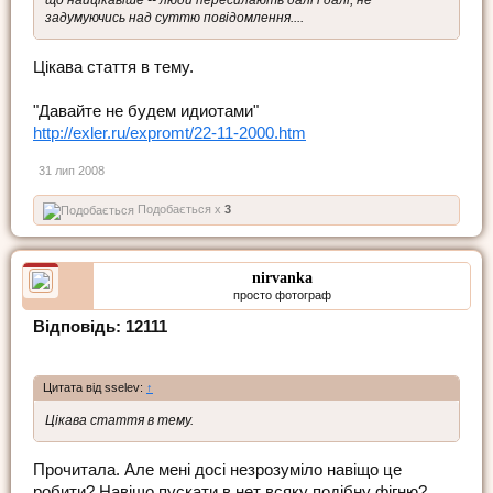
задумуючись над суттю повідомлення....
Цікава стаття в тему.
"Давайте не будем идиотами"
http://exler.ru/expromt/22-11-2000.htm
31 лип 2008
Подобається x
3
nirvanka
просто фотограф
Відповідь: 12111
Цитата від sselev:
↑
Цікава стаття в тему.
Прочитала. Але мені досі незрозуміло навіщо це
робити? Навіщо пускати в нет всяку подібну фігню?