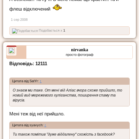
флеш відключений
1 сер 2008
Подобається x
1
nirvanka
просто фотограф
Відповідь: 12111
Цитата від SatYr:
↑
О знаєм ми таке. От мені від Аліас вчора схоже прийшло, то
новий вид мережевого хуліганства, поширення спаму та
вірусів.
Мені теж від неї прийшло.
Цитата від syavych:
↑
Ти також помітив "дуже віддалену" схожість з facebook?