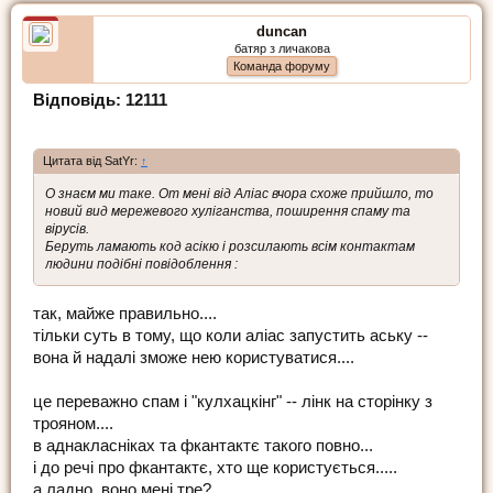
duncan
батяр з личакова
Команда форуму
Відповідь: 12111
Цитата від SatYr:
↑
О знаєм ми таке. От мені від Аліас вчора схоже прийшло, то
новий вид мережевого хуліганства, поширення спаму та
вірусів.
Беруть ламають код асікю і розсилають всім контактам
людини подібні повідоблення :
так, майже правильно....
тільки суть в тому, що коли аліас запустить аську --
вона й надалі зможе нею користуватися....
це переважно спам і "кулхацкінг" -- лінк на сторінку з
трояном....
в аднакласніках та фкантактє такого повно...
і до речі про фкантактє, хто ще користується.....
а ладно. воно мені тре?