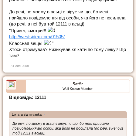
До речі, по моєму в асьці є вірус чи що, бо мені
прийшло повідомлення від особи, яка його не посилала
(до речі, в неї був той 12111 в асьці):
"Привет, смотри!!!
http://westsidex.com/01505/
Классная вещь!
"
Хтось отримував? Ризикував клікати по тому лінку? Що
там?
31 лип 2008
SatYr
Well-Known Member
Відповідь: 12111
Цитата від nirvanka:
↑
До речі, по моєму в асьці є вірус чи що, бо мені прийшло
повідомлення від особи, яка його не посилала (до речі, в неї був
той 12111 в асьці):