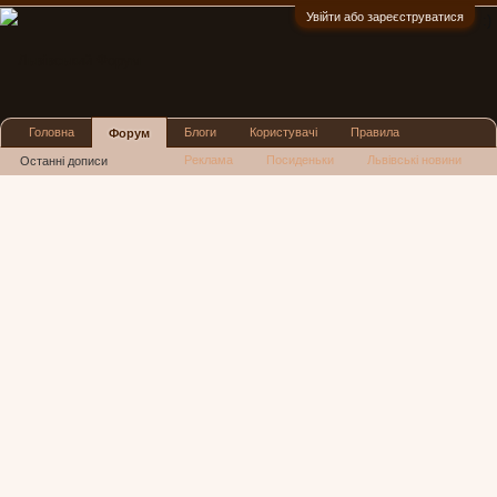
Увійти або зареєструватися
:)
Головна
Блоги
Користувачі
Правила
Форум
Реклама
Посиденьки
Львівські новини
Останні дописи