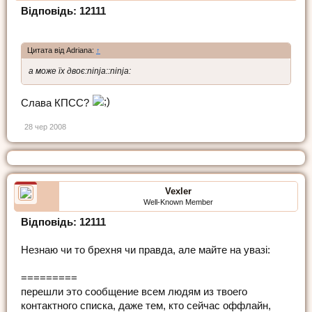
Відповідь: 12111
Цитата від Adriana:
↑
а може їх двоє:ninja::ninja:
Слава КПСС?
28 чер 2008
Vexler
Well-Known Member
Відповідь: 12111
Незнаю чи то брехня чи правда, але майте на увазі:
=========
перешли это сообщение всем людям из твоего
контактного списка, даже тем, кто сейчас оффлайн,