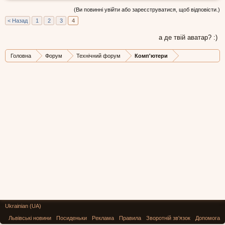
(Ви повинні увійти або зареєструватися, щоб відповісти.)
< Назад
1
2
3
4
а де твій аватар? :)
Головна
Форум
Технічний форум
Комп'ютери
Ukrainian (UA)
Львівські новини
Посиденьки
Реклама
Правила
Зворотній зв'язок
Допомога