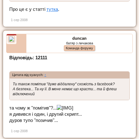
Про це є у статті
тутка
.
1 сер 2008
duncan
батяр з личакова
Команда форуму
Відповідь: 12111
Цитата від syavych:
↑
Ти також помітив "дуже віддалену" схожість з facebook?
А безпека... Та ну її. В мене немає що красти... та й флеш
відключений
та чому ж "помітив"?...
я дивився і один, і другий скрипт...
дуров тупо "позичив"...
1 сер 2008