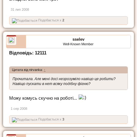
31 лип 2008
Подобається x
2
sselev
Well-Known Member
Відповідь: 12111
Цитата від nirvanka:
↑
Прочитала. Але мені досі незрозуміло навіщо це робити?
Навіщо пускати в нет всяку подібну фігню?
Можу комусь скучно на роботі...
1 сер 2008
Подобається x
3