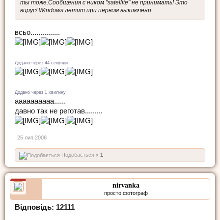
ты тоже.Сообщения с ником "satellite" не принимать! Это
вирус! Windows летит при первом выключени
всьо...............
Додано через 44 секунди
Додано через 1 хвилину
аааааааааа......
давно так не реготав.........
25 лип 2008
Подобається x
1
nirvanka
просто фотограф
Відповідь: 12111