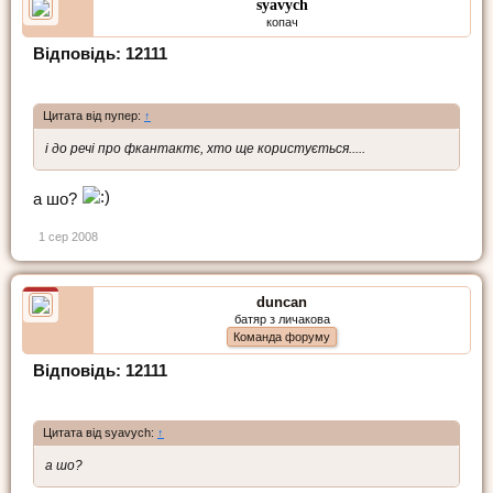
syavych
копач
Відповідь: 12111
Цитата від пупер:
↑
і до речі про фкантактє, хто ще користується.....
а шо?
1 сер 2008
duncan
батяр з личакова
Команда форуму
Відповідь: 12111
Цитата від syavych:
↑
а шо?