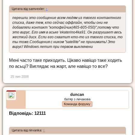
Цитата від samvexler:
↑
перешли это сообщение всем людям из твоего контактного
списка, даже тем, кто сейчас оффлайн, чтобы они не
добавляли контакт "котофейчик(465-605-050)",потому что
это вирус. Его имя в аське 'еkaterino4ka91. Он разрушает весь
жесткий диск. Если его схватит кто-то из твоего списка, то
ты тоже.Сообщения с ником "satellite" не принимать! Это
вирус! Windows летит при первом выключени
Мені часто таке приходить. Цікаво навіщо таке ходить
по асьці? Виглядає на жарт, але навіщо то все?
25 лип 2008
duncan
батяр з личакова
Команда форуму
Відповідь: 12111
Цитата від nirvanka:
↑