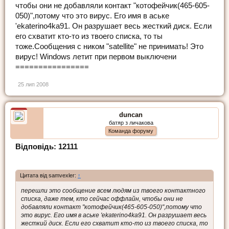
чтобы они не добавляли контакт "котофейчик(465-605-
050)",потому что это вирус. Его имя в аське
'еkaterino4ka91. Он разрушает весь жесткий диск. Если
его схватит кто-то из твоего списка, то ты
тоже.Сообщения с ником "satellite" не принимать! Это
вирус! Windows летит при первом выключени
================
25 лип 2008
duncan
батяр з личакова
Команда форуму
Відповідь: 12111
Цитата від samvexler:
↑
перешли это сообщение всем людям из твоего контактного
списка, даже тем, кто сейчас оффлайн, чтобы они не
добавляли контакт "котофейчик(465-605-050)",потому что
это вирус. Его имя в аське 'еkaterino4ka91. Он разрушает весь
жесткий диск. Если его схватит кто-то из твоего списка, то