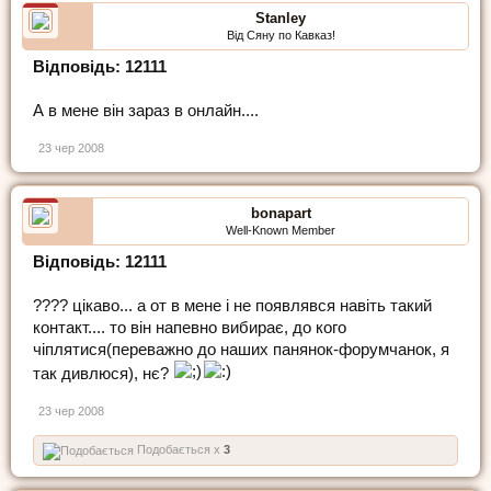
Stanley
Від Сяну по Кавказ!
Відповідь: 12111
А в мене він зараз в онлайн....
23 чер 2008
bonapart
Well-Known Member
Відповідь: 12111
???? цікаво... а от в мене і не появлявся навіть такий
контакт.... то він напевно вибирає, до кого
чіплятися(переважно до наших панянок-форумчанок, я
так дивлюся), нє?
23 чер 2008
Подобається x
3