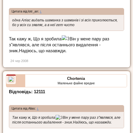
Цитата від lotr_an:
↑
одна Аліас видать шаманка з шаманів і зі всіх приколюється,
бо у всіх си зявляє, а в неї гет чисто
Так кажу ж, Що я зробила
Він у мене пару раз
з"являвся, але після останнього видалення -
зник.Надіюсь, що назавжди.
24 чер 2008
Chortenia
Маленьке файне вредне
Відповідь: 12111
Цитата від Alias:
↑
Так кажу ж, Що я зробила
Він у мене пару раз з"являвся, але
після останнього видалення - зник.Надіюсь, що назавжди.