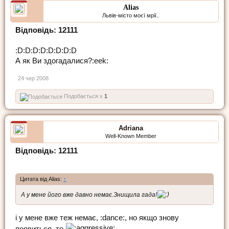
Alias
Львів-місто моєї мрії..
Відповідь: 12111
:D:D:D:D:D:D:D:D
А як Ви здогадалися?:eek:
24 чер 2008
Подобається x
1
Adriana
Well-Known Member
Відповідь: 12111
Цитата від Alias:
↑
А у мене його вже давно немає.Знищила гада!
і у мене вже теж немає, :dance:, но якщо знову
появиться, то