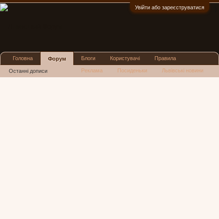
Увійти або зареєструватися
:)
Головна
Блоги
Користувачі
Правила
Форум
Реклама
Посиденьки
Львівські новини
Останні дописи