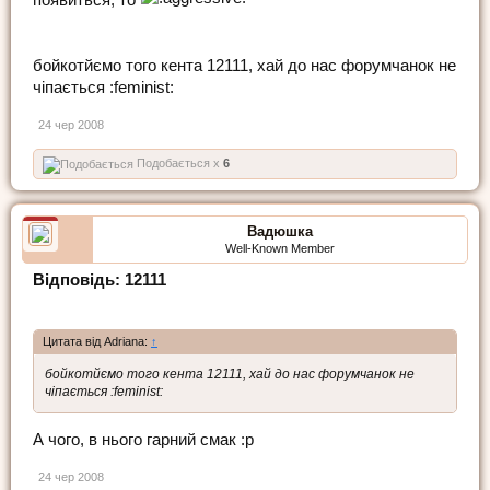
бойкотйємо того кента 12111, хай до нас форумчанок не
чіпається :feminist:
24 чер 2008
Подобається x
6
Вадюшка
Well-Known Member
Відповідь: 12111
Цитата від Adriana:
↑
бойкотйємо того кента 12111, хай до нас форумчанок не
чіпається :feminist:
А чого, в нього гарний смак :p
24 чер 2008