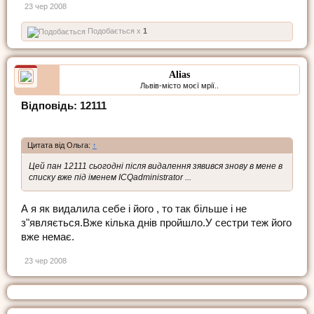
23 чер 2008
Подобається x
1
Alias
Львів-місто моєї мрії..
Відповідь: 12111
Цитата від Ольга:
↑
Цей пан 12111 сьогодні після видалення зявився знову в мене в
списку вже під іменем ICQadministrator ...
А я як видалила себе і його , то так більше і не
з"являється.Вже кілька днів пройшло.У сестри теж його
вже немає.
23 чер 2008