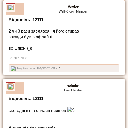
Vexler
Well-Known Member
Відповідь: 12111
2 чи 3 рази зявлявся і я його стирав
завжди був в офлайні
во шпіон ))))
23 чер 2008
Подобається x
2
sviatko
New Member
Відповідь: 12111
сьогодні він в онлайн вийшов
В мережі (підключений)