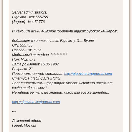
Server administrators:
Pigovina - icq: 555755
[Jaguar] - icq: 72776
И находим аськи админов "обители аццких русских хацкеров".
добавляем в контакт лист Pigovin-у. И.... Вуаля:
UIN: 555755
Псевдоним: .п и г
Мобильный телефон: ***********
Пол: Мужчина
Дата рождения: 16.05.1987
Возраст: 21
Персональная web-страница:
http://pigovina.livejournal.com
Статус: Р”РѕСЃС‚СѓРїРµРЅ
Дополнительная информация: Любовь нечаянно нагрянет,
когда тебе совсем * .
Не ждешь ее ты и не знаешь, какой ты все же молодец..
http://pigovina.livejournal.com
---
Домашний адрес:
Город: Москва