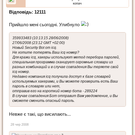
копач
Відповідь: 12111
Прийшло мені сьогодні. Улибнуло
359933483 (10:13:15 28/06/2008)
27/06/2008 (23:12 GMT +02:00)
Новый Security Bot от icq.
Не хотите потерять Ваш icq номер?
Для кражи icq, хакеры используют метод перебора паролей,
специальная программа сканирует огромные словари из
разных комбинаций и в случае совпадения Вы теряете свой
icq номер.
Недавно компания icq получила доступ к базе словарей
используемых хакерами, и Вы можете проверить есть Ваш
пароль в словарях или нет,
отправив его на короткий номер бота - 289224
В случае совпадения Бот отправит Вам уведомление, и Вы
сможете сменить опасный пароль.
Невже є такі, що висилають...
28 чер 2008
Подобається x
3