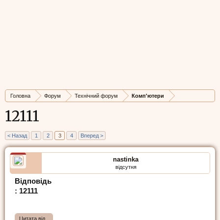
Головна
Форум
Технічний форум
Комп'ютери
12111
< Назад
1
2
3
4
Вперед >
nastinka
відсутня
Відповідь
: 12111
Цитата від