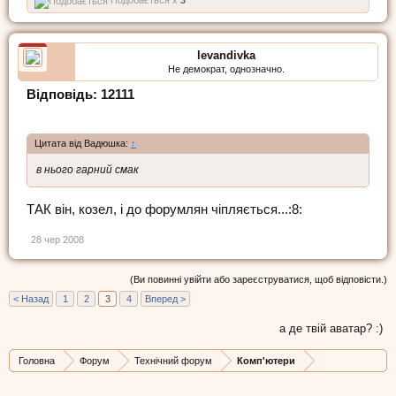
levandivka
Не демократ, однозначно.
Відповідь: 12111
Цитата від Вадюшка:
↑
в нього гарний смак
ТАК він, козел, і до форумлян чіпляється...:8:
28 чер 2008
(Ви повинні увійти або зареєструватися, щоб відповісти.)
< Назад
1
2
3
4
Вперед >
а де твій аватар? :)
Головна
Форум
Технічний форум
Комп'ютери