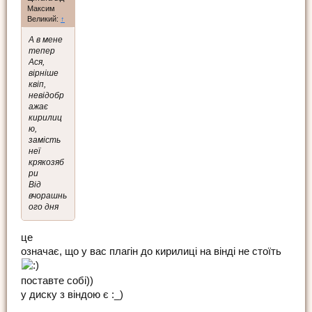
Максим
Великий:
↑
А в мене
тепер
Ася,
вірніше
квіп,
невідобр
ажає
кирилиц
ю,
замість
неї
крякозяб
ри
Від
вчорашнь
ого дня
це
означає, що у вас плагін до кирилиці на вінді не стоїть
поставте собі))
у диску з віндою є :_)