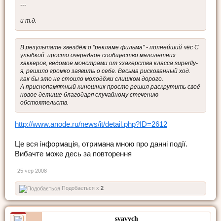
---
и т.д.
В результате звездёж о "рекламе фильма" - полнейший чёс С
улыбкой. просто очередное сообщество малолетних
хаккеров, ведомое монстрами от зхакерства класса superfly-
я, решило громко заявить о себе. Весьма рискованный ход.
как бы это не стоило молодёжи слишком дорого.
А приснопамятный киношник просто решил раскрутить своё
новое детище благодаря случайному стечению
обстоятельств.
http://www.anode.ru/news/it/detail.php?ID=2612
Це вся інформація, отримана мною про данні події.
Вибачте може десь за повторення
25 чер 2008
Подобається x
2
syavych