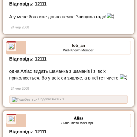
Відповідь: 12111
А у мене його вже давно немає.Знищила гада!
24 чер 2008
lotr_an
Well-Known Member
Відповідь: 12111
одна Аліас видать шаманка з шаманів і зі всіх
приколюється, бо у всіх си зявляє, а в неї гет чисто
24 чер 2008
Подобається x
2
Alias
Львів-місто моєї мрії..
Відповідь: 12111