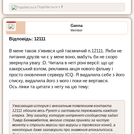
Подобається x
7
Ganna
Member
Відповідь: 12111
В мене також з'явився цей таємничий п.12111. Якби не
питання друзів чи є у мене воно, мабуть би не скоро
звернула увагу :D. Читала в неті різні версії: що це
хакерський взлом, рекламна акція нового фільму і
просто оновлення серверу ICQ. Я видалила себе з його
списку, видалила його з мого і поки не вертався.
Ось лінки та цитати з нету на цю тему:
Ужасающая история с внезапным появлением контакта
12111 обошла весь Рунет и заставила переживать каждого
клерка. Эту загадку, которую интренет-сообществу задал
Тимур Бекмамбетов, многие сперва приняли за чистую
монету и строили версии про вирусы и троянских коней, а
некоторые даже заговорили про знамения апокалипсиса.