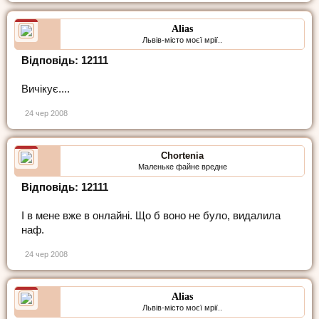
Alias
Львів-місто моєї мрії..
Відповідь: 12111
Вичікує....
24 чер 2008
Chortenia
Маленьке файне вредне
Відповідь: 12111
І в мене вже в онлайні. Що б воно не було, видалила
наф.
24 чер 2008
Alias
Львів-місто моєї мрії..