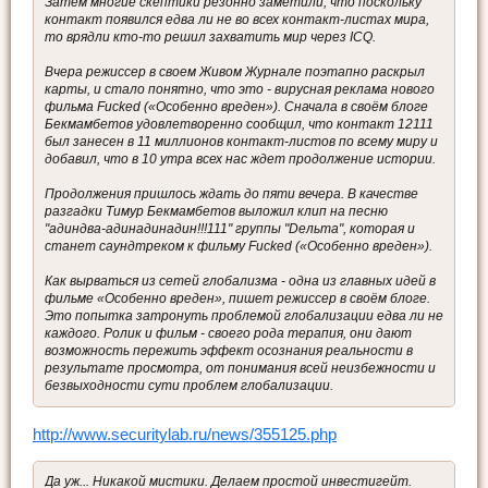
Затем многие скептики резонно заметили, что поскольку
контакт появился едва ли не во всех контакт-листах мира,
то врядли кто-то решил захватить мир через ICQ.
Вчера режиссер в своем Живом Журнале поэтапно раскрыл
карты, и стало понятно, что это - вирусная реклама нового
фильма Fucked («Особенно вреден»). Сначала в своём блоге
Бекмамбетов удовлетворенно сообщил, что контакт 12111
был занесен в 11 миллионов контакт-листов по всему миру и
добавил, что в 10 утра всех нас ждет продолжение истории.
Продолжения пришлось ждать до пяти вечера. В качестве
разгадки Тимур Бекмамбетов выложил клип на песню
"адиндва-адинадинадин!!!111" группы "Dельта", которая и
станет саундтреком к фильму Fucked («Особенно вреден»).
Как вырваться из сетей глобализма - одна из главных идей в
фильме «Особенно вреден», пишет режиссер в своём блоге.
Это попытка затронуть проблемой глобализации едва ли не
каждого. Ролик и фильм - своего рода терапия, они дают
возможность пережить эффект осознания реальности в
результате просмотра, от понимания всей неизбежности и
безвыходности сути проблем глобализации.
http://www.securitylab.ru/news/355125.php
Да уж... Никакой мистики. Делаем простой инвестигейт.