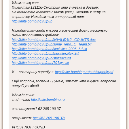
Идем на icq.com
Ищем там 12111ю Смотрим, кто у чувака в друзьях.
Находим там человека с ником [elite]. Заходим к нему на
страничку. Находим там интересный линк:
http://elite.bombing.ru/pub
Находим там среди мусора и всяческой фигни несколько
очень любопытных файлов:
http://elite.bombing.ru/pub/INVALID%2...COUNTS.doc
http://elite.bombing.ru/pub/some_repo...Q_Team.txt
http://elite.bombing.ru/pub/statistics_2006_6d.txt
http://elite.bombing.ru/pub/muratterzitext.txt
http://elite.bombing.ru/pub/statistics.txt
http://elite.bombing.ru/pub/101xyz.txt
И.... аватарину superfly-я:
http://elite.bombing.ru/pub/superfly.gif
Ещё вопросы, господа? Думаю, для тех, кто в курсе, вопросов
нету С улыбкой
Идем дальше:
cmd -> ping
http://elite.bombing.ru
что получаем? 62.205.190.37
открываем:
http://62.205.190.37/
VHOST NOT FOUND