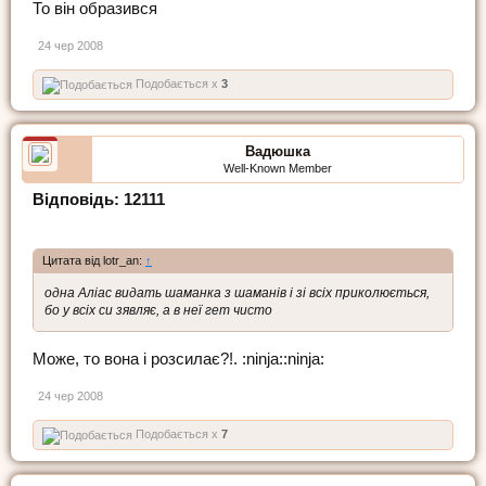
То він образився
24 чер 2008
Подобається x
3
Вадюшка
Well-Known Member
Відповідь: 12111
Цитата від lotr_an:
↑
одна Аліас видать шаманка з шаманів і зі всіх приколюється,
бо у всіх си зявляє, а в неї гет чисто
Може, то вона i розсилає?!. :ninja::ninja:
24 чер 2008
Подобається x
7