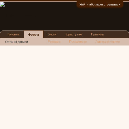
Увійти або зареєструватися
:)
Головна
Блоги
Користувачі
Правила
Форум
Реклама
Посиденьки
Львівські новини
Останні дописи