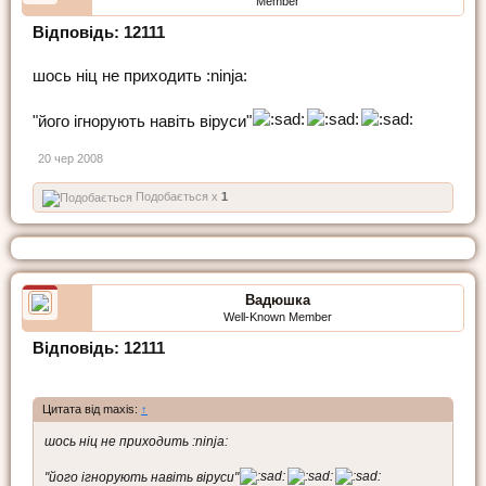
Member
Відповідь: 12111
шось ніц не приходить :ninja:
"його ігнорують навіть віруси"
20 чер 2008
Подобається x
1
Вадюшка
Well-Known Member
Відповідь: 12111
Цитата від maxis:
↑
шось ніц не приходить :ninja:
"його ігнорують навіть віруси"