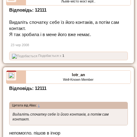
Львів-місто моєї мрії..
Відповідь: 12111
Видаліть спочатку себе їз його контаків, а потім сам
контакт.
Я так зробила і в мене його вже немає.
23 чер 2008
Подобається x
1
lotr_an
Well-Known Member
Відповідь: 12111
Цитата від Alias:
↑
Видаліть спочатку себе їз його контаків, а потім сам
контакт.
непомогло. пішов в ігнор