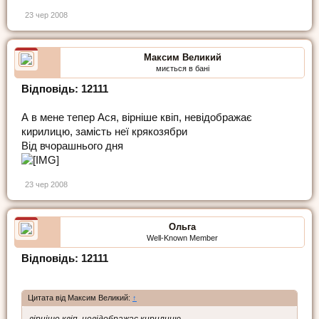
23 чер 2008
Максим Великий
миється в бані
Відповідь: 12111
А в мене тепер Ася, вірніше квіп, невідображає
кирилицю, замість неї крякозябри
Від вчорашнього дня
23 чер 2008
Ольга
Well-Known Member
Відповідь: 12111
Цитата від Максим Великий:
↑