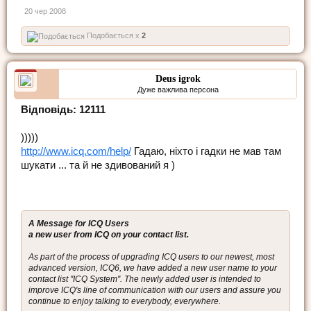
20 чер 2008
Подобається x
2
Deus igrok
Дуже важлива персона
Відповідь: 12111
)))))
http://www.icq.com/help/
Гадаю, ніхто і гадки не мав там
шукати ... та й не здивований я )
A Message for ICQ Users
a new user from ICQ on your contact list.
As part of the process of upgrading ICQ users to our newest, most
advanced version, ICQ6, we have added a new user name to your
contact list ''ICQ System''. The newly added user is intended to
improve ICQ's line of communication with our users and assure you
continue to enjoy talking to everybody, everywhere.