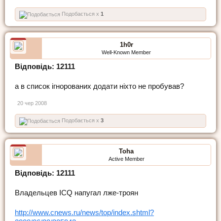
Подобається x
1
1h0r
Well-Known Member
Відповідь: 12111
а в список ігнорованих додати ніхто не пробував?
20 чер 2008
Подобається x
3
Toha
Active Member
Відповідь: 12111
Владельцев ICQ напугал лже-троян
http://www.cnews.ru/news/top/index.shtml?