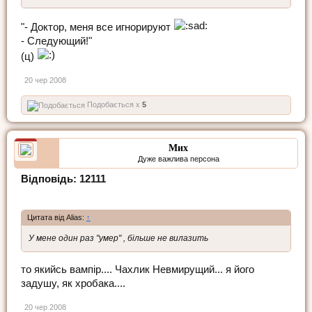
"- Доктор, меня все игнорируют
- Следующий!"
(ц)
20 чер 2008
Подобається x
5
Мих
Дуже важлива персона
Відповідь: 12111
Цитата від Alias:
↑
У мене один раз "умер" , більше не вилазить
то якийсь вампір.... Чахлик Невмирущий... я його
задушу, як хробака....
20 чер 2008