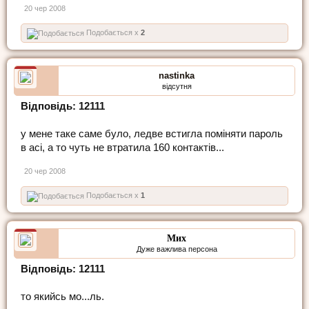
20 чер 2008
Подобається x
2
nastinka
відсутня
Відповідь: 12111
у мене таке саме було, ледве встигла поміняти пароль
в асі, а то чуть не втратила 160 контактів...
20 чер 2008
Подобається x
1
Мих
Дуже важлива персона
Відповідь: 12111
то якийсь мо...ль.