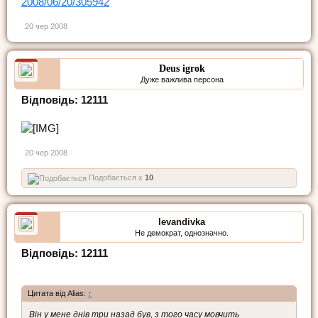
2008/06/20/305942
20 чер 2008
Deus igrok
Дуже важлива персона
Відповідь: 12111
20 чер 2008
Подобається x
10
levandivka
Не демократ, однозначно.
Відповідь: 12111
Цитата від Alias:
↑
Він у мене днів три назад був, з того часу мовчить