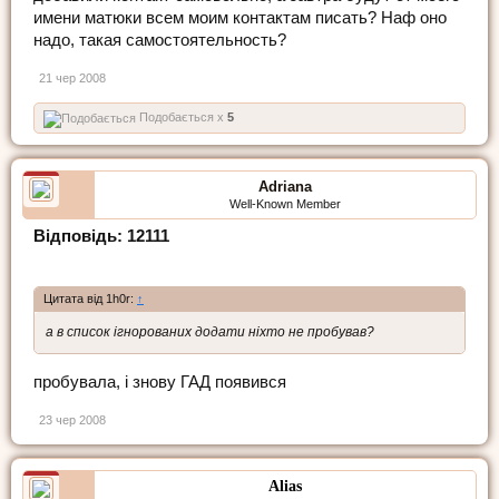
имени матюки всем моим контактам писать? Наф оно
надо, такая самостоятельность?
21 чер 2008
Подобається x
5
Adriana
Well-Known Member
Відповідь: 12111
Цитата від 1h0r:
↑
а в список ігнорованих додати ніхто не пробував?
пробувала, і знову ГАД появився
23 чер 2008
Alias