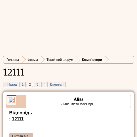
Головна
Форум
Технічний форум
Комп'ютери
12111
< Назад
1
2
3
4
Вперед >
Alias
Львів-місто моєї мрії..
Відповідь
: 12111
Цитата від