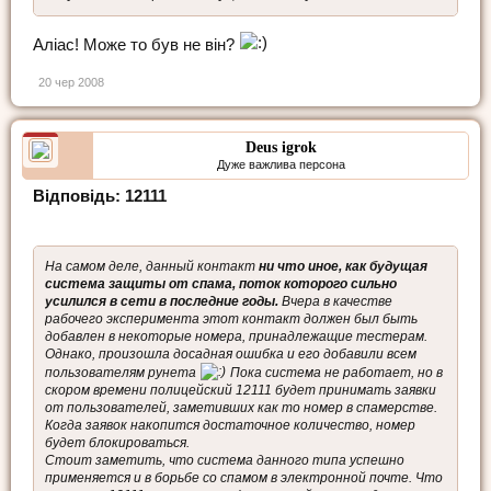
Аліас! Може то був не він?
20 чер 2008
Deus igrok
Дуже важлива персона
Відповідь: 12111
На самом деле, данный контакт
ни что иное, как будущая
система защиты от спама, поток которого сильно
усилился в сети в последние годы.
Вчера в качестве
рабочего эксперимента этот контакт должен был быть
добавлен в некоторые номера, принадлежащие тестерам.
Однако, произошла досадная ошибка и его добавили всем
пользователям рунета
Пока система не работает, но в
скором времени полицейский 12111 будет принимать заявки
от пользователей, заметивших как то номер в спамерстве.
Когда заявок накопится достаточное количество, номер
будет блокироваться.
Стоит заметить, что система данного типа успешно
применяется и в борьбе со спамом в электронной почте. Что