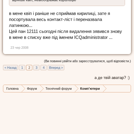
вірніше квіп, невідображає кирилицю
в мене квіп і раніше не сприймав кирилиці, зате я
посортувала весь контакт-ліст і переназвала
латинкою...
Цей пан 12111 сьогодні після видалення зявився знову
в мене в списку вже під іменем ICQadministrator ...
23 чер 2008
(Ви повинні увійти або зареєструватися, щоб відповісти.)
< Назад
1
2
3
4
Вперед >
а де твій аватар? :)
Головна
Форум
Технічний форум
Комп'ютери