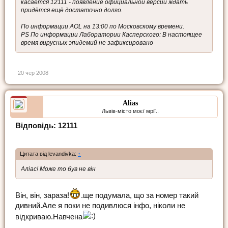
касается 12111 - появление официальной версии ждать
придётся ещё достаточно долго.
По информации AOL на 13:00 по Московскому времени.
PS По информации Лаборатории Касперского: В настоящее
время вирусных эпидемий не зафиксировано
20 чер 2008
Alias
Львів-місто моєї мрії..
Відповідь: 12111
Цитата від levandivka:
↑
Аліас! Може то був не він
Він, він, зараза!
.ще подумала, що за номер такий
дивний.Але я поки не подивлюся інфо, ніколи не
відкриваю.Навчена