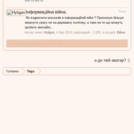
Життя міста
Інформаційна війна.
Тема
Як вздрючити москалів в інформаційній війні ? Пропоную більше
звернути увагу не на державну політику, а таки на те що можуть
зробити звичайні...
Автор теми:
Hyligan
,
4 бер 2014
, відповідей - 1.055, в розділі:
Війна
Показано результати з 1 по 15 з 15
а де твій аватар? :)
Головна
Tags