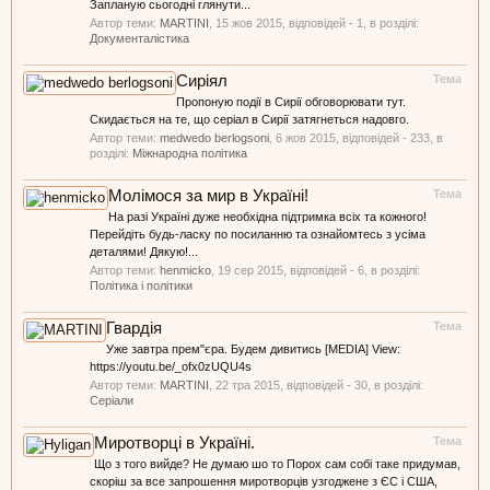
Запланую сьогодні глянути...
Автор теми:
MARTINI
,
15 жов 2015
, відповідей - 1, в розділі:
Документалістика
Сиріял
Тема
Пропоную події в Сирії обговорювати тут.
Скидається на те, що серіал в Сирії затягнеться надовго.
Автор теми:
medwedo berlogsoni
,
6 жов 2015
, відповідей - 233, в
розділі:
Міжнародна політика
Молімося за мир в Україні!
Тема
На разі Україні дуже необхідна підтримка всіх та кожного!
Перейдіть будь-ласку по посиланню та ознайомтесь з усіма
деталями! Дякую!...
Автор теми:
henmicko
,
19 сер 2015
, відповідей - 6, в розділі:
Політика і політики
Гвардія
Тема
Уже завтра прем"єра. Будем дивитись [MEDIA] View:
https://youtu.be/_ofx0zUQU4s
Автор теми:
MARTINI
,
22 тра 2015
, відповідей - 30, в розділі:
Серіали
Миротворці в Україні.
Тема
Що з того вийде? Не думаю шо то Порох сам собі таке придумав,
скоріш за все запрошення миротворців узгоджене з ЄС і США,