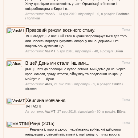
Хочу дослідити ефективність участі Організації з безпеки і
співробітництва в Європі в...
Автор теми:
YanaSL
,
13 тра 2019
, відповідей - 0, в розділі:
Політика
і політики
Правовий режим воєнного стану.
Тема
Він нагадує, що воєнний стан в країні запроваджується для того,
аби навести порядок і укріпити оборону нашої держави. От і
поділимось думками що...
Автор теми:
VasMT
,
5 гру 2018
, відповідей - 48, в розділі:
Війна
В цей День ми стали іншими...
Тема
[IMG] Шлях до свободи не буває легким. Ми йдемо до неї через
кров, сльози, зраду, втрати, війну,віру та сподівання на краще
майбутнє .... Дуже...
Автор теми:
Alias
,
21 лис 2016
, відповідей - 9, в розділі:
Свята і
вітання
Хвилина мовчання.
Тема
[ATTACH]
Автор теми:
VasMT
,
27 вер 2016
, відповідей - 50, в розділі:
Війна
Рейд (2015)
Тема
Реальна історія мужності українських воїнів, які здійснили
найдовший у світовій військовій історії рейд по тилах ворога