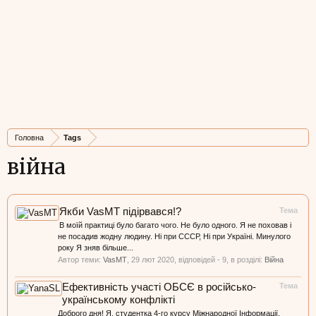
Головна
Tags
війна
Якби VasMT підірвався!?
Тема
В моїй практиці було багато чого. Не було одного. Я не поховав і
не посадив жодну людину. Ні при СССР, Ні при Україні. Минулого
року Я зняв більше...
Автор теми:
VasMT
,
29 лют 2020
, відповідей - 9, в розділі:
Війна
Ефективність участі ОБСЄ в російсько-
Тема
українському конфлікті
Доброго дня! Я, студентка 4-го курсу Міжнародної Інформації.