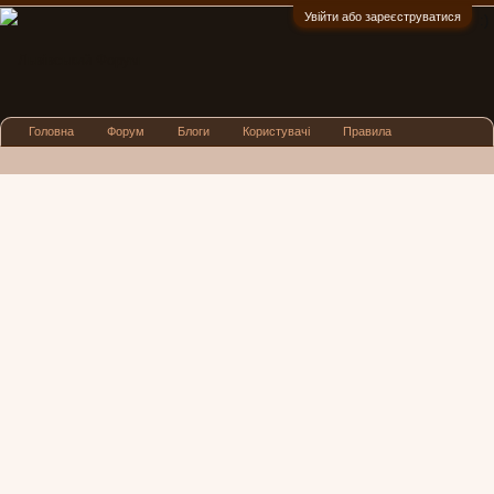
Увійти або зареєструватися
:)
Головна
Форум
Блоги
Користувачі
Правила
Реклама
Посиденьки
Львівські новини