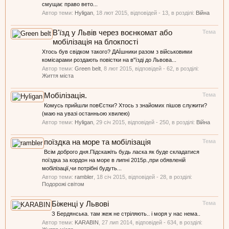
смущає право вето...
Автор теми:
Hyligan
,
18 лют 2015
, відповідей - 13, в розділі:
Війна
В'їзд у Львів через воєнкомат або
Тема
мобілізація на блокпості
Хтось був свідком такого? ДАЇшники разом з військовими
комісарами роздають повістки на в"їзді до Львова...
Автор теми:
Green belt
,
8 лют 2015
, відповідей - 62, в розділі:
Життя міста
Мобілізація.
Тема
Комусь прийшли повЄстки? Хтось з знайомих пішов служити?
(маю на увазі останньою хвилею)
Автор теми:
Hyligan
,
29 січ 2015
, відповідей - 250, в розділі:
Війна
поїздка на море та мобілізація
Тема
Всім доброго дня.Підскажіть будь ласка як буде складатися
поїздка за кордон на море в липні 2015р.,при обявленій
мобілізації,чи потрібні будуть...
Автор теми:
rambler
,
18 січ 2015
, відповідей - 28, в розділі:
Подорожі світом
Біженці у Львові
Тема
З Бердянська. там жеж не стріляють.. і моря у нас нема..
Автор теми:
KARABIN
,
27 лип 2014
, відповідей - 634, в розділі: