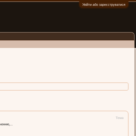
Увійти або зареєструватися
:)
Тема
енню,...