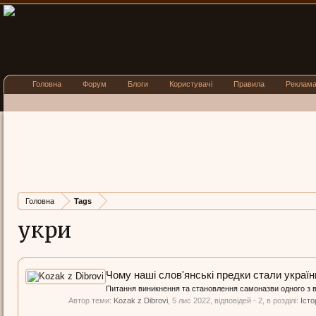
Головна
Форум
Блоги
Користувачі
Правила
Реклам
Головна
Tags
укри
Чому наші слов'янські предки стали украї
Питання виникнення та становлення самоназви одного з вел
Автор теми:
Kozak z Dibrovi
,
5 лис 2022
, відповідей - 2, в розділі:
Істо