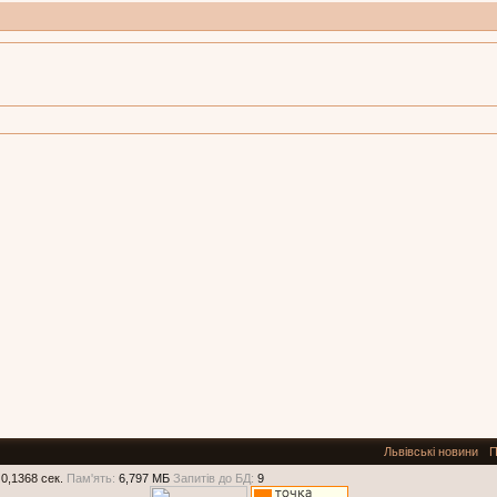
Львівські новини
П
0,1368 сек.
Пам'ять:
6,797 МБ
Запитів до БД:
9