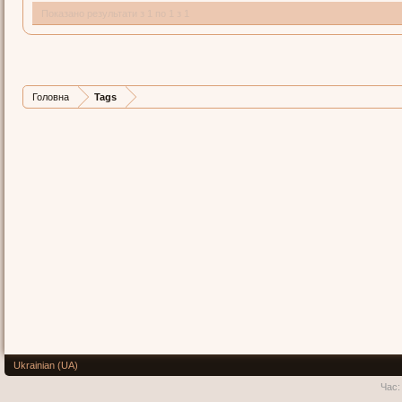
Показано результати з 1 по 1 з 1
Головна
Tags
Ukrainian (UA)
Час: