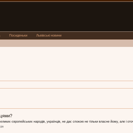
а
Посиденьки
Львівські новини
нцями?
иких європейських народів, українців, не дає спокою не тільки власне йому, але і оточ
рія