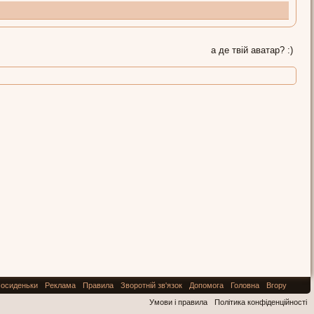
а де твій аватар? :)
осиденьки
Реклама
Правила
Зворотній зв'язок
Допомога
Головна
Вгору
Умови і правила
Політика конфіденційності