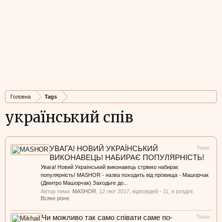
Головна
Tags
український спів
УВАГА! НОВИЙ УКРАЇНСЬКИЙ
Тема
ВИКОНАВЕЦЬ! НАБИРАЄ ПОПУЛЯРНІСТЬ!
Увага! Новий Український виконавець стрімко набирає
популярність! MASHOR - назва походить від прізвища - Машорчак
(Дмитро Машорчак) Заходьте до...
Автор теми:
MASHOR
,
12 лют 2017
, відповідей - 11, в розділі:
Всяке різне
Чи можливо так само співати саме по-
Тема