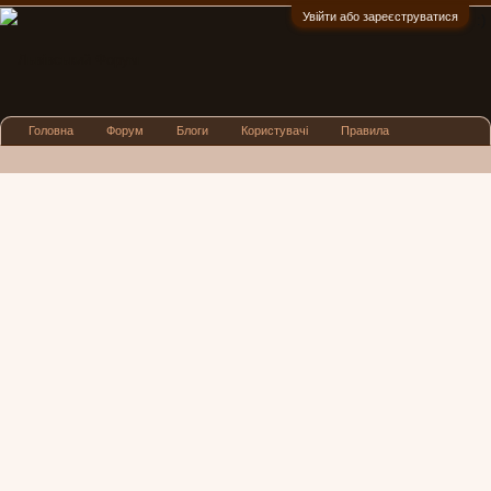
Увійти або зареєструватися
:)
Головна
Форум
Блоги
Користувачі
Правила
Реклама
Посиденьки
Львівські новини