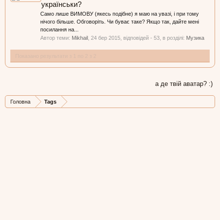
українськи?
Само лише ВИМОВУ (якесь подібне) я маю на увазі, і при тому
нічого більше. Обговоріть. Чи буває таке? Якщо так, дайте мені
посилання на...
Автор теми:
Mikhail
,
24 бер 2015
, відповідей - 53, в розділі:
Музика
Показано результати з 1 по 2 з 2
а де твій аватар? :)
Головна
Tags