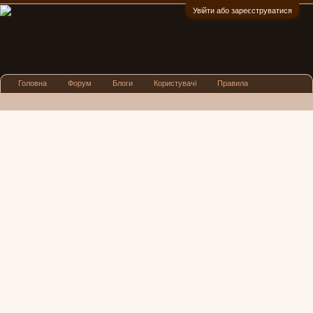
Увійти або зареєструватися
:)
Головна
Форум
Блоги
Користувачі
Правила
Реклама
Посиденьки
Львівські новини