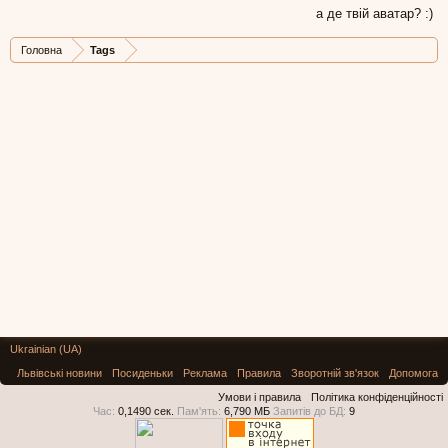
а де твій аватар? :)
Головна
Tags
Ukrainian (UA)
Львівські новини
Посиденьки
Реклама
Правила
Зворотній зв'язок
Допомога
Умови і правила
Політика конфіденційності
Час:
0,1490 сек.
Пам'ять:
6,790 МБ
Запитів до БД:
9