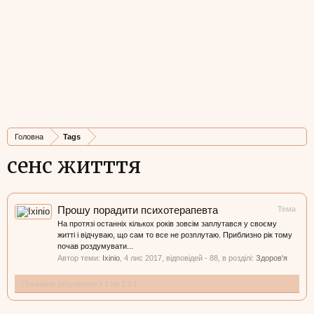
Головна
Tags
сенс житття
Прошу порадити психотерапевта
Тема
На протязі останніх кількох років зовсім заплутався у своєму
житті і відчуваю, що сам то все не розплутаю. Приблизно рік тому
почав роздумувати...
Автор теми:
Ixinio
,
4 лис 2017
, відповідей - 88, в розділі:
Здоров'я
Показано результати з 1 по 1 з 1