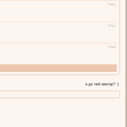
Тема
Тема
Тема
а де твій аватар? :)