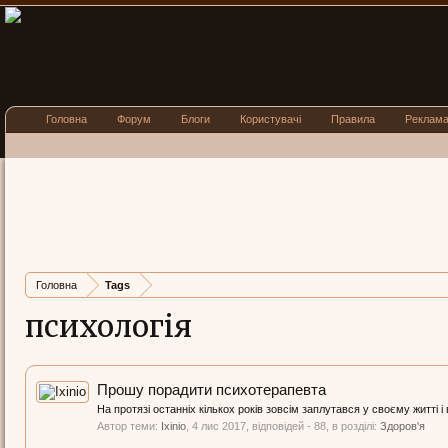
Головна
Форум
Блоги
Користувачі
Правила
Реклам
Головна
Tags
психологія
Прошу порадити психотерапевта
На протязі останніх кількох років зовсім заплутався у своєму житті 
Автор теми:
Ixinio
,
4 лис 2017
, відповідей - 88, в розділі:
Здоров'я