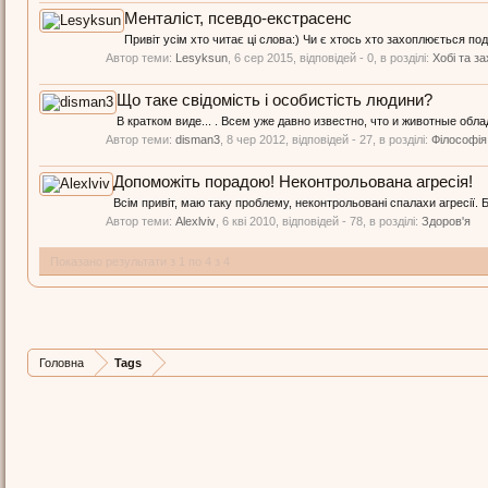
Менталіст, псевдо-екстрасенс
Привіт усім хто читає ці слова:) Чи є хтось хто захоплюється по
Автор теми:
Lesyksun
,
6 сер 2015
, відповідей - 0, в розділі:
Хобі та з
Що таке свідомість і особистість людини?
В кратком виде... . Всем уже давно известно, что и животные обл
Автор теми:
disman3
,
8 чер 2012
, відповідей - 27, в розділі:
Філософія
Допоможіть порадою! Неконтрольована агресія!
Всім привіт, маю таку проблему, неконтрольовані спалахи агресії. 
Автор теми:
Alexlviv
,
6 кві 2010
, відповідей - 78, в розділі:
Здоров'я
Показано результати з 1 по 4 з 4
Головна
Tags