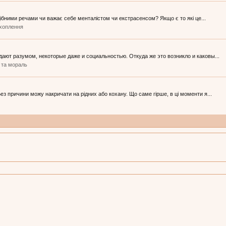
дібними речами чи важає себе менталістом чи екстрасенсом? Якщо є то які це...
ахоплення
адают разумом, некоторые даже и социальностью. Откуда же это возникло и каковы...
 та мораль
Без причини можу накричати на рідних або кохану. Що саме гірше, в ці моменти я...