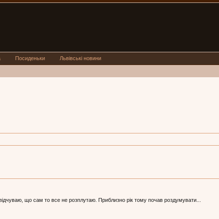
а
Посиденьки
Львівські новини
і відчуваю, що сам то все не розплутаю. Приблизно рік тому почав роздумувати...