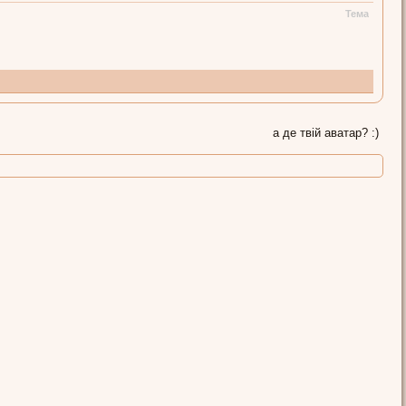
Тема
а де твій аватар? :)