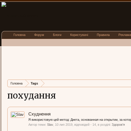
Головна
Форум
Блоги
Користувачі
Правила
Реклам
Головна
Tags
похудання
Схуднення
Я використовую цей метод: Диета, основанная на открытии, за кото
Автор теми:
Slav
,
10 лип 2019
, відповідей - 14, в розділі:
Здоров'я