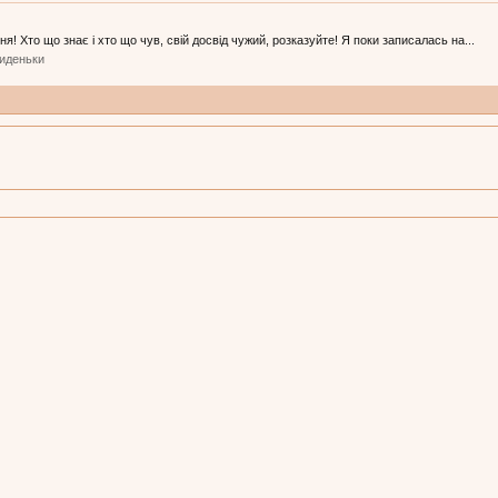
я! Хто що знає і хто що чув, свій досвід чужий, розказуйте! Я поки записалась на...
сиденьки