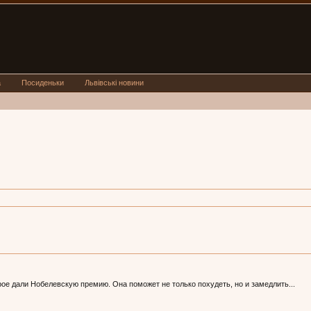
а
Посиденьки
Львівські новини
рое дали Нобелевскую премию. Она поможет не только похудеть, но и замедлить...