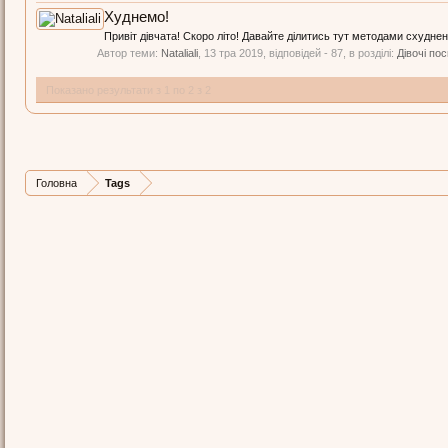
Худнемо!
Привіт дівчата! Скоро літо! Давайте ділитись тут методами схудненн
Автор теми:
Nataliali
,
13 тра 2019
, відповідей - 87, в розділі:
Дівочі по
Показано результати з 1 по 2 з 2
Головна
Tags