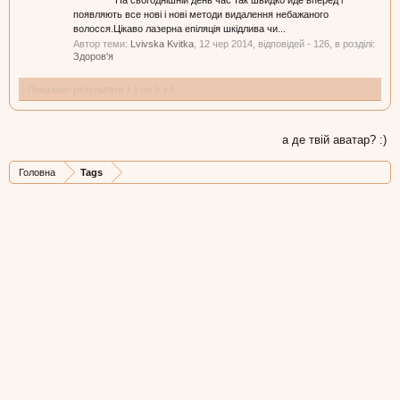
На сьогоднішній день час так швидко йде вперед і
появляють все нові і нові методи видалення небажаного
волосся.Цікаво лазерна епіляція шкідлива чи...
Автор теми:
Lvivska Kvitka
,
12 чер 2014
, відповідей - 126, в розділі:
Здоров'я
Показано результати з 1 по 6 з 6
а де твій аватар? :)
Головна
Tags