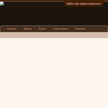
Увійти або зареєструватися
:)
Головна
Форум
Блоги
Користувачі
Правила
Реклама
Посиденьки
Львівські новини