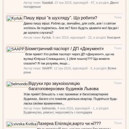
Автор теми:
Nataliali
,
13 тра 2019
, відповідей - 87, в розділі:
Дівочі
посиденьки
Пишу вірші "в шухляду". Що робити?
Тема
Давно пишу вірші. Роблю це, звичайно, для себе, але і з світом
хотілось би поділитись. Але як? Кого будуть цікавити мої брєдні і
де шукати слухача?
Автор теми:
Kyrluk
,
5 лют 2019
, відповідей - 22, в розділі:
Книгарня
Біометричний паспорт / ДП «Документ»
Тема
Всім привіт! Хто робив паспорт через ДП «Документ», що на
вулиці Юліуша Словацького, 1 (біля пошти)??? Що можете
сказати? Я так розумію, якщо...
Автор теми:
SAAPP
,
12 тра 2018
, відповідей - 3, в розділі:
Всяке
різне
Відгуки про звукоізоляцію
Тема
багатоповерхових будинків Львова
Усім привіт! Більшість з нас проживає в багатоквартирних
будинках, багато хто поміняв декілька квартир. Поділіться будь-
ласка своїми враженнями...
Автор теми:
belmondo
,
9 жов 2016
, відповідей - 1, в розділі:
Будівництво, ремонт, нерухомість і господарка
Лазерна Епіляція,варто чи ні???
Тема