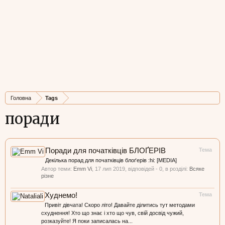
Головна
Tags
поради
Поради для початківців БЛОҐЕРІВ
Тема
Декілька порад для початківців блоґерів :hi: [MEDIA]
Автор теми:
Emm Vi
,
17 лип 2019
, відповідей - 0, в розділі:
Всяке
різне
Худнемо!
Тема
Привіт дівчата! Скоро літо! Давайте ділитись тут методами
схуднення! Хто що знає і хто що чув, свій досвід чужий,
розказуйте! Я поки записалась на...