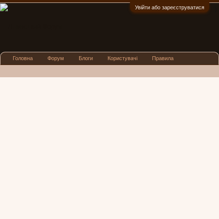
Увійти або зареєструватися
:)
Головна
Форум
Блоги
Користувачі
Правила
Реклама
Посиденьки
Львівські новини