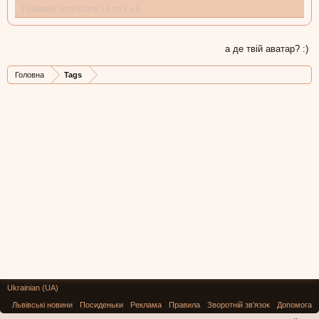
Показано результати з 1 по 1 з 1
а де твій аватар? :)
Головна
Tags
Ukrainian (UA)
Львівські новини
Посиденьки
Реклама
Правила
Зворотній зв'язок
Допомога