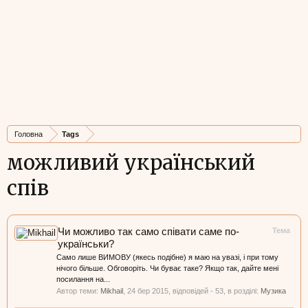
Головна
Tags
можливий український
спів
Чи можливо так само співати саме по-
Тема
українськи?
Само лише ВИМОВУ (якесь подібне) я маю на увазі, і при тому
нічого більше. Обговоріть. Чи буває таке? Якщо так, дайте мені
посилання на...
Автор теми:
Mikhail
,
24 бер 2015
, відповідей - 53, в розділі:
Музика