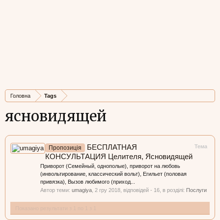
Головна
Tags
ясновидящей
БЕСПЛАТНАЯ
Тема
Пропозиція
КОНСУЛЬТАЦИЯ Целителя, Ясновидящей
Приворот (Семейный, однополые), приворот на любовь
(инвольтирование, классический вольт), Егильет (половая
привязка), Вызов любимого (приход...
Автор теми:
umagiya
,
2 гру 2018
, відповідей - 16, в розділі:
Послуги
Показано результати з 1 по 1 з 1