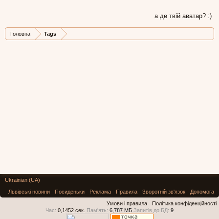
а де твій аватар? :)
Головна
Tags
Ukrainian (UA)
Львівські новини
Посиденьки
Реклама
Правила
Зворотній зв'язок
Допомога
Умови і правила
Політика конфіденційності
Час:
0,1452 сек.
Пам'ять:
6,787 МБ
Запитів до БД:
9