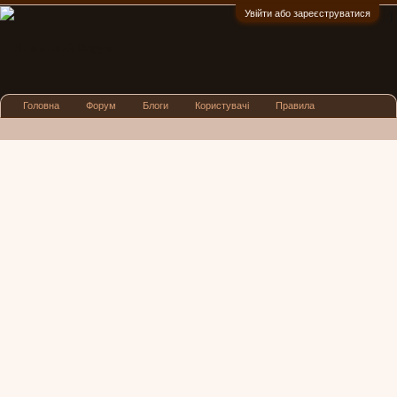
Увійти або зареєструватися
:)
Головна
Форум
Блоги
Користувачі
Правила
Реклама
Посиденьки
Львівські новини