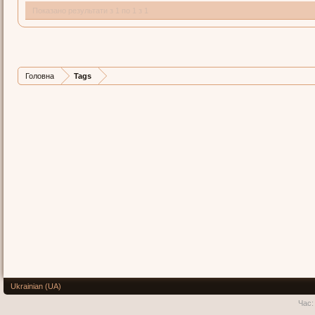
Показано результати з 1 по 1 з 1
Головна
Tags
Ukrainian (UA)
Час: