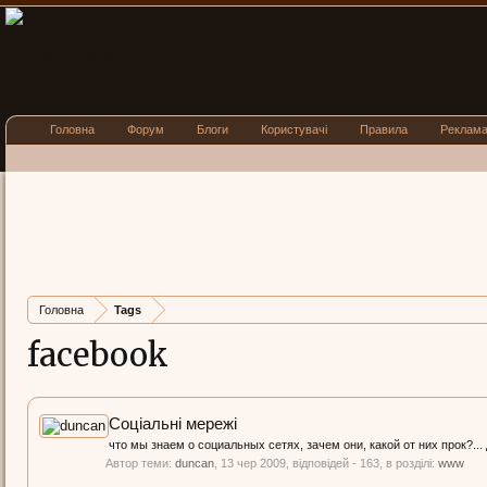
Головна
Форум
Блоги
Користувачі
Правила
Реклам
Головна
Tags
facebook
Соціальні мережі
что мы знаем о социальных сетях, зачем они, какой от них прок?... 
Автор теми:
duncan
,
13 чер 2009
, відповідей - 163, в розділі:
www