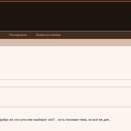
а
Посиденьки
Львівські новини
добро ли эти сети или наоборот зло?... есть похожая тема, но всё же для...