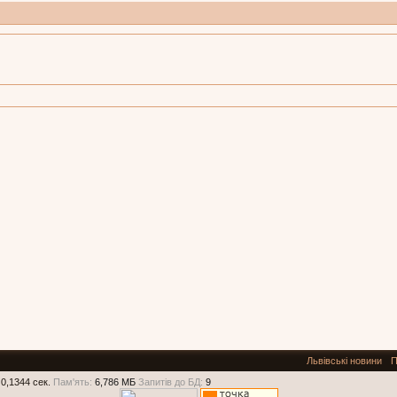
Львівські новини
П
0,1344 сек.
Пам'ять:
6,786 МБ
Запитів до БД:
9