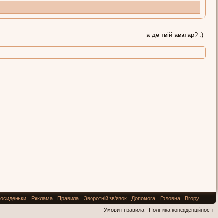
а де твій аватар? :)
осиденьки
Реклама
Правила
Зворотній зв'язок
Допомога
Головна
Вгору
Умови і правила
Політика конфіденційності