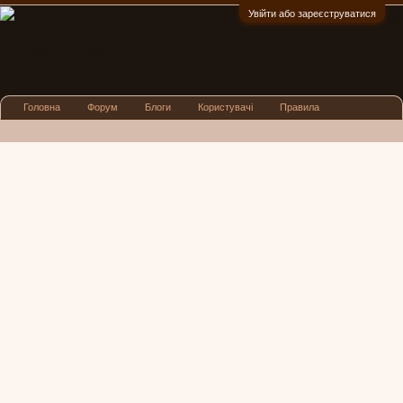
Увійти або зареєструватися
:)
Головна
Форум
Блоги
Користувачі
Правила
Реклама
Посиденьки
Львівські новини