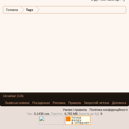
Головна
Tags
Ukrainian (UA)
Львівські новини
Посиденьки
Реклама
Правила
Зворотній зв'язок
Допомога
Умови і правила
Політика конфіденційності
Час:
0,1438 сек.
Пам'ять:
6,783 МБ
Запитів до БД:
9