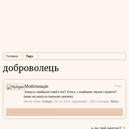
Головна
Tags
доброволець
Мобілізація.
Тема
Комусь прийшли повЄстки? Хтось з знайомих пішов служити?
(маю на увазі останньою хвилею)
Автор теми:
Hyligan
,
29 січ 2015
, відповідей - 250, в розділі:
Війна
Показано результати з 1 по 1 з 1
а де твій аватар? :)