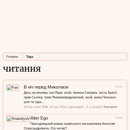
Головна
Tags
читання
В ніч перед Миколаєм
Тема
Десь на нічному чаті Яцик: ахой, гівнюхи Смілива: честь Брат2:
прив Сьопка: трям Янинаюпридуматинік: ахой, мала Покємон:
шоп ти сдох...
Автор теми:
Fon
,
20 гру 2016
, відповідей - 0, в розділі:
Книгарня
Alter Ego
Тема
Пригодницький роман львівського письменника Анатолія
Олександровича. Хто читав?