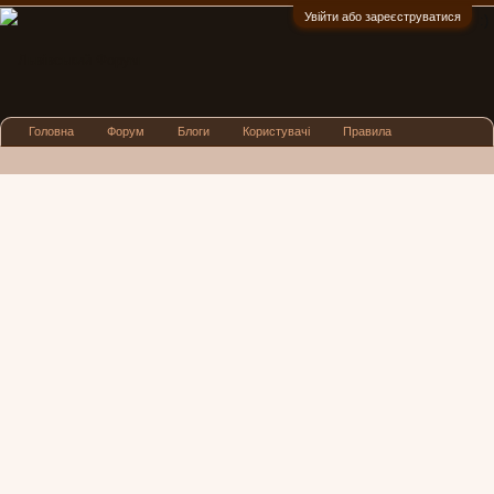
Увійти або зареєструватися
:)
Головна
Форум
Блоги
Користувачі
Правила
Реклама
Посиденьки
Львівські новини