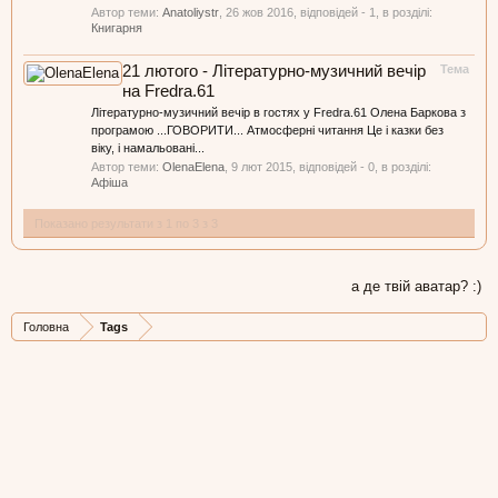
Автор теми:
Anatoliystr
,
26 жов 2016
, відповідей - 1, в розділі:
Книгарня
21 лютого - Літературно-музичний вечір
Тема
на Fredra.61
Літературно-музичний вечір в гостях у Fredra.61 Олена Баркова з
програмою ...ГОВОРИТИ... Атмосферні читання Це і казки без
віку, і намальовані...
Автор теми:
OlenaElena
,
9 лют 2015
, відповідей - 0, в розділі:
Афіша
Показано результати з 1 по 3 з 3
а де твій аватар? :)
Головна
Tags