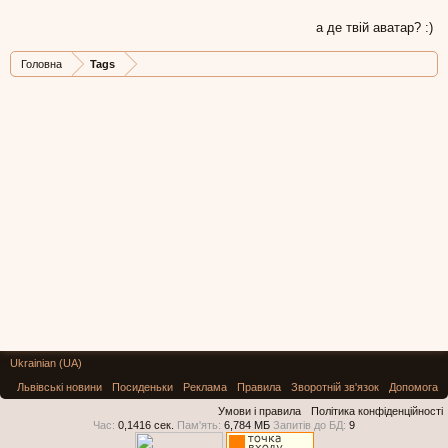
а де твій аватар? :)
Головна
Tags
Ukrainian (UA)
Львівські новини
Посиденьки
Реклама
Правила
Зворотній зв'язок
Допомога
Умови і правила
Політика конфіденційності
Час:
0,1416 сек.
Пам'ять:
6,784 МБ
Запитів до БД:
9