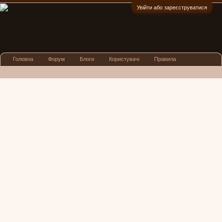
Увійти або зареєструватися
:)
Головна
Форум
Блоги
Користувачі
Правила
Реклама
Посиденьки
Львівські новини