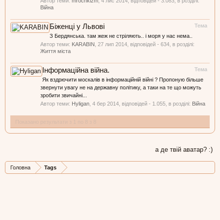
Автор теми:
mrochkizm
,
4 лис 2014
, відповідей - 3.083, в розділі:
Війна
Біженці у Львові
Тема
З Бердянська. там жеж не стріляють.. і моря у нас нема..
Автор теми:
KARABIN
,
27 лип 2014
, відповідей - 634, в розділі:
Життя міста
Інформаційна війна.
Тема
Як вздрючити москалів в інформаційній війні ? Пропоную більше
звернути увагу не на державну політику, а таки на те що можуть
зробити звичайні...
Автор теми:
Hyligan
,
4 бер 2014
, відповідей - 1.055, в розділі:
Війна
Показано результати з 1 по 8 з 8
а де твій аватар? :)
Головна
Tags