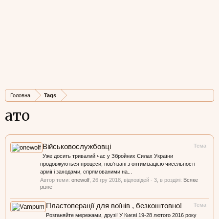
Головна
Tags
ато
Військовослужбовці
Тема
Уже досить тривалий час у Збройних Силах України
продовжуються процеси, пов’язані з оптимізацією чисельності
армії і заходами, спрямованими на...
Автор теми:
onewolf
,
26 гру 2018
, відповідей - 3, в розділі:
Всяке
різне
Пластоперації для воїнів , безкоштовно!
Тема
Розганяйте мережами, друзі! У Києві 19-28 лютого 2016 року