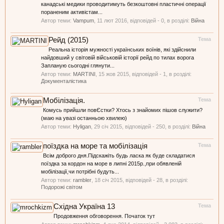
канадські медики проводитимуть безкоштовні пластичні операції
пораненим активістам...
Автор теми:
Vampum
,
11 лют 2016
, відповідей - 0, в розділі:
Війна
Рейд (2015)
Тема
Реальна історія мужності українських воїнів, які здійснили
найдовший у світовій військовій історії рейд по тилах ворога
Запланую сьогодні глянути...
Автор теми:
MARTINI
,
15 жов 2015
, відповідей - 1, в розділі:
Документалістика
Мобілізація.
Тема
Комусь прийшли повЄстки? Хтось з знайомих пішов служити?
(маю на увазі останньою хвилею)
Автор теми:
Hyligan
,
29 січ 2015
, відповідей - 250, в розділі:
Війна
поїздка на море та мобілізація
Тема
Всім доброго дня.Підскажіть будь ласка як буде складатися
поїздка за кордон на море в липні 2015р.,при обявленій
мобілізації,чи потрібні будуть...
Автор теми:
rambler
,
18 січ 2015
, відповідей - 28, в розділі:
Подорожі світом
Східна Україна 13
Тема
Продовження обговорення. Початок тут