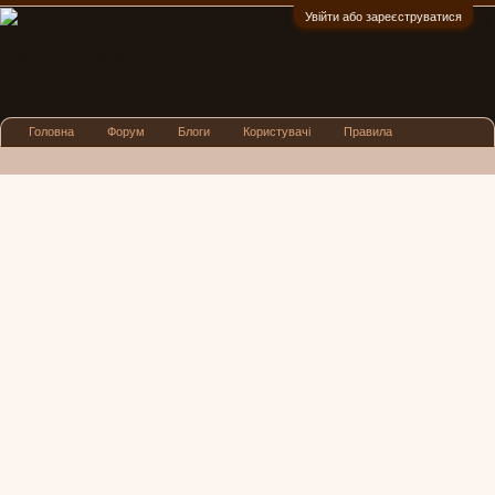
Увійти або зареєструватися
:)
Головна
Форум
Блоги
Користувачі
Правила
Реклама
Посиденьки
Львівські новини