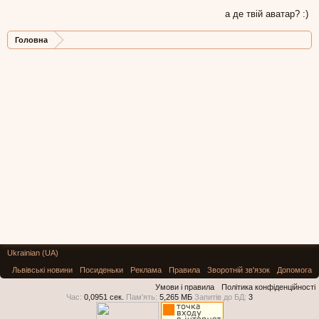
а де твій аватар? :)
Головна
Ukrainian (UA)
Львівські новини
Посиденьки
Реклама
Правила
Зворотній зв'язок
Допомога
Умови і правила
Політика конфіденційності
Час:
0,0951 сек.
Пам'ять:
5,265 МБ
Запитів до БД:
3