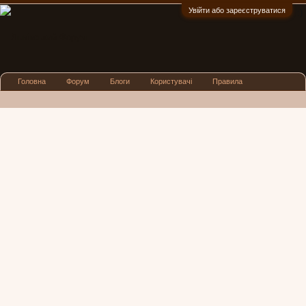
Увійти або зареєструватися
:)
Головна
Форум
Блоги
Користувачі
Правила
Реклама
Посиденьки
Львівські новини