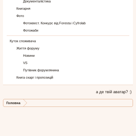
Документалістика
Книгарня
Фото
Фотоквест. Конкурс від Foresta і Cyfrolab
Фотожаби
Куток споживача
Життя форуму
Новини
VS
Путівник форумлянина
Книга скарг і пропозицій
а де твій аватар? :)
Головна