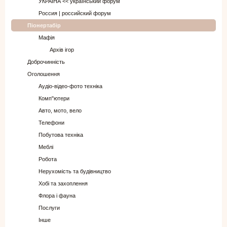
УКРАЇНА << український форум
Россия | российский форум
Піонертабір
Мафія
Архів ігор
Доброчинність
Оголошення
Аудіо-відео-фото техніка
Комп"ютери
Авто, мото, вело
Телефони
Побутова техніка
Меблі
Робота
Нерухомість та будівництво
Хобі та захоплення
Флора і фауна
Послуги
Інше