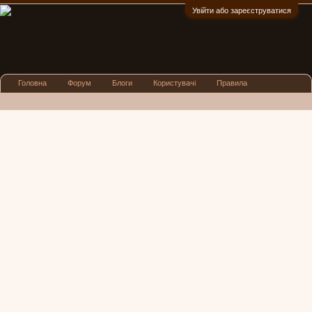
Увійти або зареєструватися
:)
Головна
Форум
Блоги
Користувачі
Правила
Реклама
Посиденьки
Львівські новини