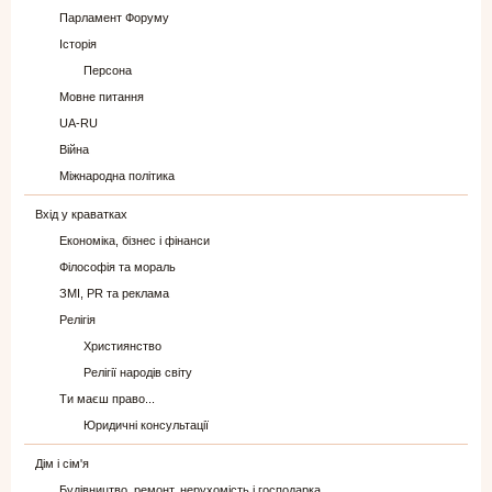
Парламент Форуму
Історія
Персона
Мовне питання
UA-RU
Війна
Міжнародна політика
Вхід у краватках
Економіка, бізнес і фінанси
Філософія та мораль
ЗМІ, PR та реклама
Релігія
Християнство
Релігії народів світу
Ти маєш право...
Юридичні консультації
Дім і сім'я
Будівництво, ремонт, нерухомість і господарка