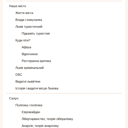
Наше місто
Життя міста
Влада і комуналка
Львів туристичний
Підкажіть туристові
Куди піти?
Афіша
Відпочинок
Ресторанна критика
Львів кримінальний
ОБС
Видатні львів'яни
Історія і видатні місця Львова
Салун
Політика і політики
Євромайдан
Лібертаріанство, теорія лібералізму
Анархія, теорія анархізму