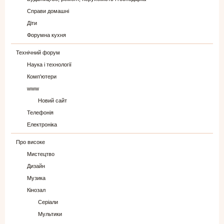
Справи домашні
Діти
Форумна кухня
Технічний форум
Наука і технології
Комп'ютери
www
Новий сайт
Телефонія
Електроніка
Про високе
Мистецтво
Дизайн
Музика
Кінозал
Серіали
Мультики