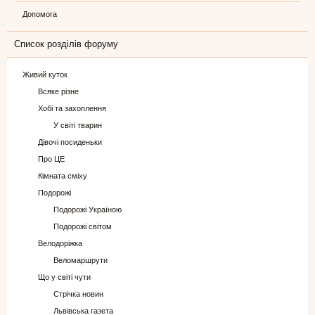
Допомога
Список розділів форуму
Живий куток
Всяке різне
Хобі та захоплення
У світі тварин
Дівочі посиденьки
Про ЦЕ
Кімната сміху
Подорожі
Подорожі Україною
Подорожі світом
Велодоріжка
Веломаршрути
Що у світі чути
Стрічка новин
Львівська газета