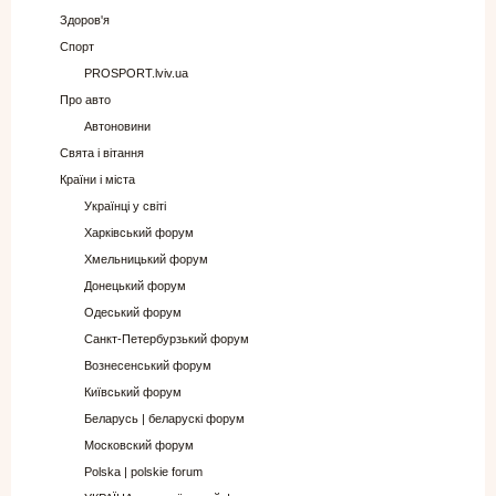
Здоров'я
Спорт
PROSPORT.lviv.ua
Про авто
Автоновини
Свята і вітання
Країни і міста
Українці у світі
Харківський форум
Хмельницький форум
Донецький форум
Одеський форум
Санкт-Петербурзький форум
Вознесенський форум
Київський форум
Беларусь | беларускі форум
Московский форум
Polska | polskie forum