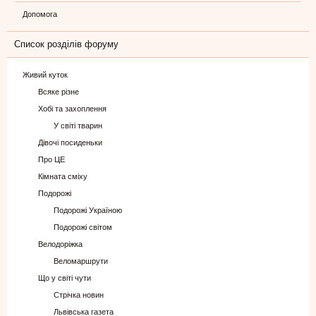
Допомога
Список розділів форуму
Живий куток
Всяке різне
Хобі та захоплення
У світі тварин
Дівочі посиденьки
Про ЦЕ
Кімната сміху
Подорожі
Подорожі Україною
Подорожі світом
Велодоріжка
Веломаршрути
Що у світі чути
Стрічка новин
Львівська газета