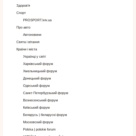
Здоров'я
Спорт
PROSPORT.lviv.ua
Про авто
Автоновини
Свята і вітання
Країни і міста
Українці у світі
Харківський форум
Хмельницький форум
Донецький форум
Одеський форум
Санкт-Петербурзький форум
Вознесенський форум
Київський форум
Беларусь | беларускі форум
Московский форум
Polska | polskie forum