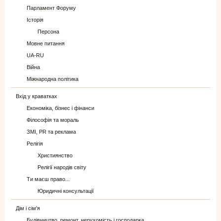
Парламент Форуму
Історія
Персона
Мовне питання
UA-RU
Війна
Міжнародна політика
Вхід у краватках
Економіка, бізнес і фінанси
Філософія та мораль
ЗМІ, PR та реклама
Релігія
Християнство
Релігії народів світу
Ти маєш право...
Юридичні консультації
Дім і сім'я
Будівництво, ремонт, нерухомість і господарка