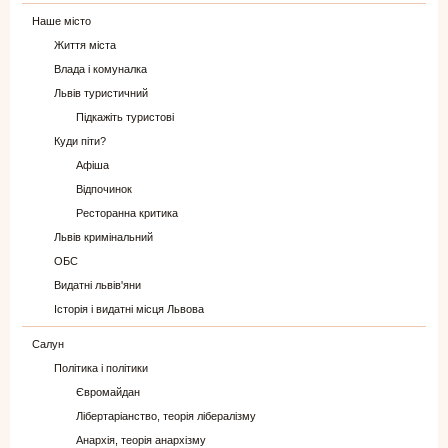
Наше місто
Життя міста
Влада і комуналка
Львів туристичний
Підкажіть туристові
Куди піти?
Афіша
Відпочинок
Ресторанна критика
Львів кримінальний
ОБС
Видатні львів'яни
Історія і видатні місця Львова
Салун
Політика і політики
Євромайдан
Лібертаріанство, теорія лібералізму
Анархія, теорія анархізму