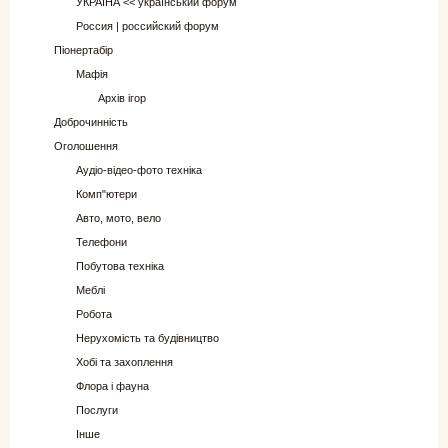
УКРАЇНА << український форум
Россия | российский форум
Піонертабір
Мафія
Архів ігор
Доброчинність
Оголошення
Аудіо-відео-фото техніка
Комп"ютери
Авто, мото, вело
Телефони
Побутова техніка
Меблі
Робота
Нерухомість та будівництво
Хобі та захоплення
Флора і фауна
Послуги
Інше