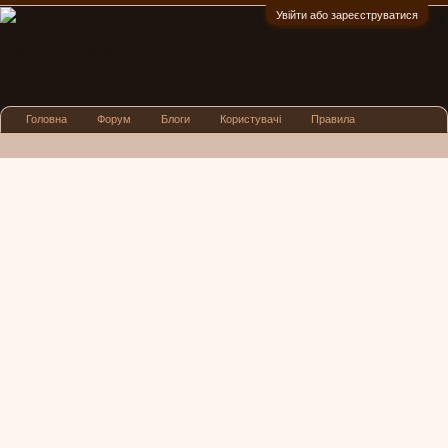
Увійти або зареєструватися
:)
Головна
Форум
Блоги
Користувачі
Правила
Реклама
Посиденьки
Львівські новини