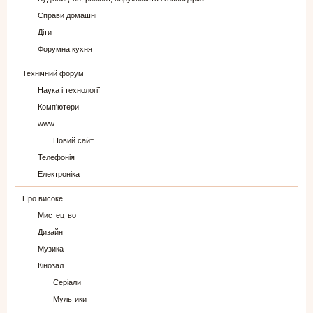
Справи домашні
Діти
Форумна кухня
Технічний форум
Наука і технології
Комп'ютери
www
Новий сайт
Телефонія
Електроніка
Про високе
Мистецтво
Дизайн
Музика
Кінозал
Серіали
Мультики