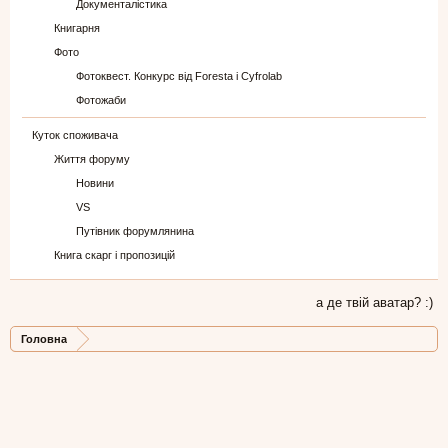
Документалістика
Книгарня
Фото
Фотоквест. Конкурс від Foresta і Cyfrolab
Фотожаби
Куток споживача
Життя форуму
Новини
VS
Путівник форумлянина
Книга скарг і пропозицій
а де твій аватар? :)
Головна